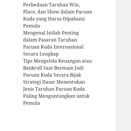
Perbedaan Taruhan Win,
Place, dan Show dalam Pacuan
Kuda yang Harus Dipahami
Pemula
Mengenal Istilah Penting
dalam Pasaran Taruhan
Pacuan Kuda Internasional
Secara Lengkap
Tips Mengelola Keuangan atau
Bankroll Saat Bermain Judi
Pacuan Kuda Secara Bijak
Strategi Dasar Menentukan
Jenis Taruhan Pacuan Kuda
Paling Menguntungkan untuk
Pemula