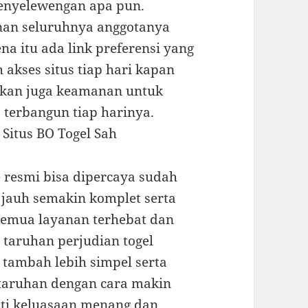
enyelewengan apa pun.
nan seluruhnya anggotanya
ena itu ada link preferensi yang
akses situs tiap hari kapan
ahkan juga keamanan untuk
terbangun tiap harinya.
 Situs BO Togel Sah
 resmi bisa dipercaya sudah
 jauh semakin komplet serta
semua layanan terhebat dan
a taruhan perjudian togel
tambah lebih simpel serta
a taruhan dengan cara makin
ti keluasaan menang dan