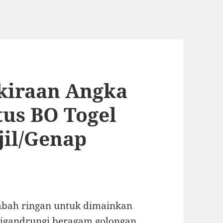
kiraan Angka
us BO Togel
jil/Genap
mbah ringan untuk dimainkan
 digandrungi beragam golongan