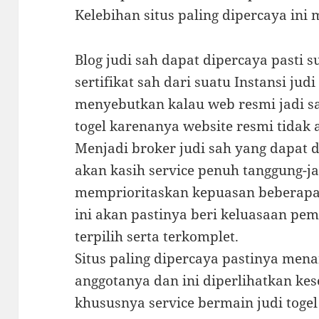
Kelebihan situs paling dipercaya ini
Blog judi sah dapat dipercaya pasti 
sertifikat sah dari suatu Instansi jud
menyebutkan kalau web resmi jadi sat
togel karenanya website resmi tidak
Menjadi broker judi sah yang dapat di
akan kasih service penuh tanggung-j
memprioritaskan kepuasan beberapa 
ini akan pastinya beri keluasaan pem
terpilih serta terkomplet.
Situs paling dipercaya pastinya me
anggotanya dan ini diperlihatkan kes
khususnya service bermain judi togel