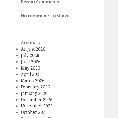
Recent Comments
No comments to show.
Archives
August 2026
July 2026
June 2026
May 2026
April 2026
March 2026
February 2026
January 2026
December 2025
November 2025
October 2025