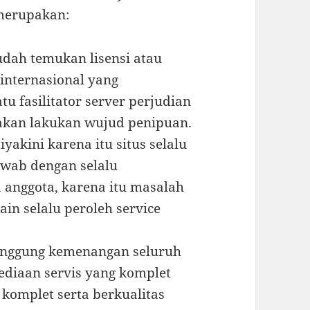
 merupakan:
sudah temukan lisensi atau
i internasional yang
u fasilitator server perjudian
 akan lakukan wujud penipuan.
yakini karena itu situs selalu
awab dengan selalu
anggota, karena itu masalah
ain selalu peroleh service
nanggung kemenangan seluruh
ediaan servis yang komplet
 komplet serta berkualitas