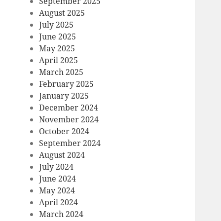
September 2025
August 2025
July 2025
June 2025
May 2025
April 2025
March 2025
February 2025
January 2025
December 2024
November 2024
October 2024
September 2024
August 2024
July 2024
June 2024
May 2024
April 2024
March 2024