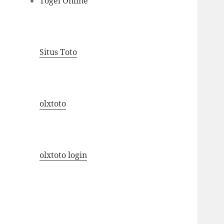
Togel Online
Situs Toto
olxtoto
olxtoto login