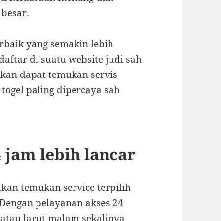
 besar.
erbaik yang semakin lebih
aftar di suatu website judi sah
ikan dapat temukan servis
 togel paling dipercaya sah
 jam lebih lancar
akan temukan service terpilih
t. Dengan pelayanan akses 24
atau larut malam sekalinya