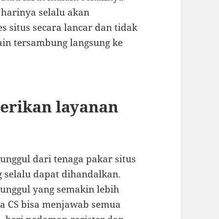
 harinya selalu akan
itus secara lancar dan tidak
ain tersambung langsung ke
erikan layanan
runggul dari tenaga pakar situs
 selalu dapat dihandalkan.
erunggul yang semakin lebih
a CS bisa menjawab semua