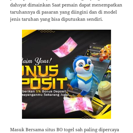
dahsyat dimainkan Saat pemain dapat menempatkan
taruhannya di pasaran yang diingini dan di model
jenis taruhan yang bisa diputuskan sendiri.
Masuk Bersama situs BO togel sah paling dipercaya