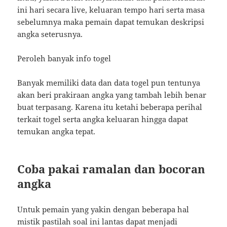
ini hari secara live, keluaran tempo hari serta masa
sebelumnya maka pemain dapat temukan deskripsi
angka seterusnya.
Peroleh banyak info togel
Banyak memiliki data dan data togel pun tentunya
akan beri prakiraan angka yang tambah lebih benar
buat terpasang. Karena itu ketahi beberapa perihal
terkait togel serta angka keluaran hingga dapat
temukan angka tepat.
Coba pakai ramalan dan bocoran
angka
Untuk pemain yang yakin dengan beberapa hal
mistik pastilah soal ini lantas dapat menjadi