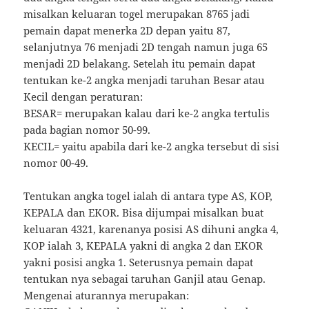
misalkan keluaran togel merupakan 8765 jadi
pemain dapat menerka 2D depan yaitu 87,
selanjutnya 76 menjadi 2D tengah namun juga 65
menjadi 2D belakang. Setelah itu pemain dapat
tentukan ke-2 angka menjadi taruhan Besar atau
Kecil dengan peraturan:
BESAR= merupakan kalau dari ke-2 angka tertulis
pada bagian nomor 50-99.
KECIL= yaitu apabila dari ke-2 angka tersebut di sisi
nomor 00-49.
Tentukan angka togel ialah di antara type AS, KOP,
KEPALA dan EKOR. Bisa dijumpai misalkan buat
keluaran 4321, karenanya posisi AS dihuni angka 4,
KOP ialah 3, KEPALA yakni di angka 2 dan EKOR
yakni posisi angka 1. Seterusnya pemain dapat
tentukan nya sebagai taruhan Ganjil atau Genap.
Mengenai aturannya merupakan: