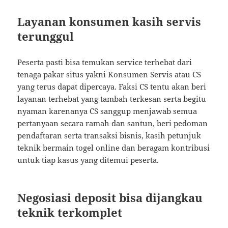
Layanan konsumen kasih servis
terunggul
Peserta pasti bisa temukan service terhebat dari
tenaga pakar situs yakni Konsumen Servis atau CS
yang terus dapat dipercaya. Faksi CS tentu akan beri
layanan terhebat yang tambah terkesan serta begitu
nyaman karenanya CS sanggup menjawab semua
pertanyaan secara ramah dan santun, beri pedoman
pendaftaran serta transaksi bisnis, kasih petunjuk
teknik bermain togel online dan beragam kontribusi
untuk tiap kasus yang ditemui peserta.
Negosiasi deposit bisa dijangkau
teknik terkomplet