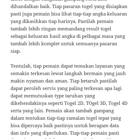
dihandalkan baik. Tiap pasaran togel yang disiapkan
pasti juga pemain bisa lihat tiap-tiap angka keluaran
yang dikasihkan tiap harinya. Pastilah pemain
tambah lebih ringan memandang result togel
sebagai keluaran hasil angka di pelbagai masa yang
tambah lebih komplet untuk semuanya pasaran
siap.
Tentulah, tiap pemain dapat temukan layanan yang
semakin terkesan lewat langkah bermain yang jauh
makin nyaman dan aman. Tiap betaruh pastilah
dapat peroleh servis yang paling terkesan apa lagi
dapat memutuskan type taruhan yang
dikehendakinya seperti Togel 2D, TOgel 3D, Togel 4D
serta yang lain. Pemain akan tambah gampang
dalam tentukan tiap-tiap ramalan togel tepat yang
bisa dipercaya baik pastinya untuk beragam data
dan info yang diperlukan. Tiap-tiap pemain pasti