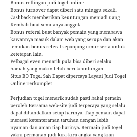
Bonus rollingan judi togel online.
Bonus turnover dapat diberi satu minggu sekali.
Cashback memberikan keuntungan menjadi uang
Kembali buat semuanya anggota.
Bonus referal buat banyak pemain yang membawa
kawannya masuk dalam web yang serupa dan akan
temukan bonus referal sepanjang umur serta untuk
ketetapan lain.
Pelbagai even menarik pula bisa diberi selaku
hadiah yang makin lebih beri keuntungan.
Situs BO Togel Sah Dapat dipercaya Layani Judi Togel
Online Terkomplet
Perjudian togel menarik sudah pasti bakal pemain
peroleh Bersama web-site judi terpecaya yang selalu
dapat dihandalkan setap harinya. Tiap pemain dapat
merasai ketenteraman taruhan dengan lebih
nyaman dan aman tiap harinya. Bermain judi togel
yakni permanan judi kira-kira angka yang kian