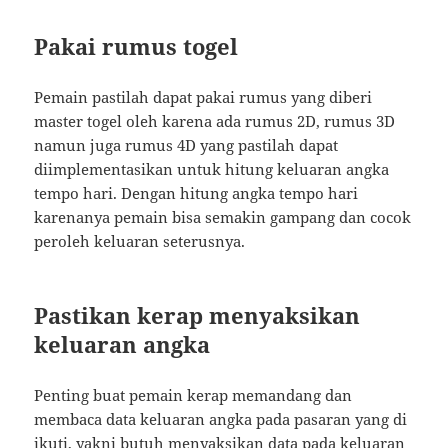
Pakai rumus togel
Pemain pastilah dapat pakai rumus yang diberi
master togel oleh karena ada rumus 2D, rumus 3D
namun juga rumus 4D yang pastilah dapat
diimplementasikan untuk hitung keluaran angka
tempo hari. Dengan hitung angka tempo hari
karenanya pemain bisa semakin gampang dan cocok
peroleh keluaran seterusnya.
Pastikan kerap menyaksikan
keluaran angka
Penting buat pemain kerap memandang dan
membaca data keluaran angka pada pasaran yang di
ikuti, yakni butuh menyaksikan data pada keluaran