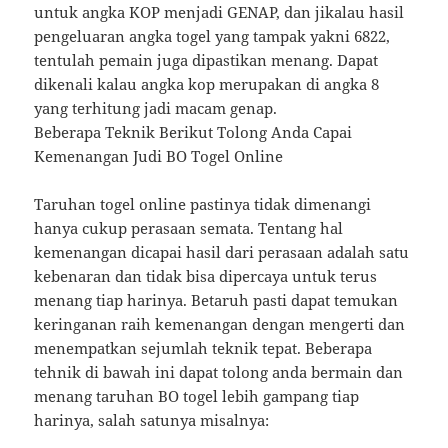
untuk angka KOP menjadi GENAP, dan jikalau hasil
pengeluaran angka togel yang tampak yakni 6822,
tentulah pemain juga dipastikan menang. Dapat
dikenali kalau angka kop merupakan di angka 8
yang terhitung jadi macam genap.
Beberapa Teknik Berikut Tolong Anda Capai
Kemenangan Judi BO Togel Online
Taruhan togel online pastinya tidak dimenangi
hanya cukup perasaan semata. Tentang hal
kemenangan dicapai hasil dari perasaan adalah satu
kebenaran dan tidak bisa dipercaya untuk terus
menang tiap harinya. Betaruh pasti dapat temukan
keringanan raih kemenangan dengan mengerti dan
menempatkan sejumlah teknik tepat. Beberapa
tehnik di bawah ini dapat tolong anda bermain dan
menang taruhan BO togel lebih gampang tiap
harinya, salah satunya misalnya: