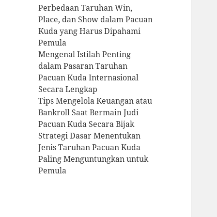
Perbedaan Taruhan Win,
Place, dan Show dalam Pacuan
Kuda yang Harus Dipahami
Pemula
Mengenal Istilah Penting
dalam Pasaran Taruhan
Pacuan Kuda Internasional
Secara Lengkap
Tips Mengelola Keuangan atau
Bankroll Saat Bermain Judi
Pacuan Kuda Secara Bijak
Strategi Dasar Menentukan
Jenis Taruhan Pacuan Kuda
Paling Menguntungkan untuk
Pemula