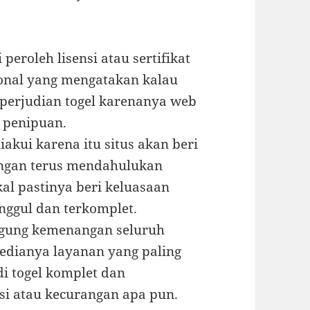
 peroleh lisensi atau sertifikat
sional yang mengatakan kalau
r perjudian togel karenanya web
 penipuan.
akui karena itu situs akan beri
ngan terus mendahulukan
kal pastinya beri keluasaan
nggul dan terkomplet.
nggung kemenangan seluruh
edianya layanan yang paling
di togel komplet dan
si atau kecurangan apa pun.