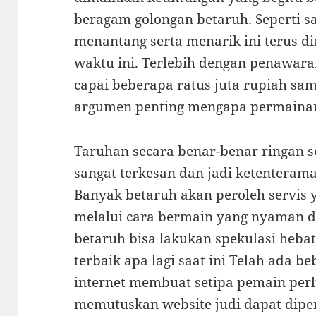
beragam golongan betaruh. Seperti s
menantang serta menarik ini terus d
waktu ini. Terlebih dengan penawara
capai beberapa ratus juta rupiah sam
argumen penting mengapa permainan 
Taruhan secara benar-benar ringan se
sangat terkesan dan jadi ketenterama
Banyak betaruh akan peroleh servis 
melalui cara bermain yang nyaman d
betaruh bisa lakukan spekulasi heba
terbaik apa lagi saat ini Telah ada b
internet membuat setipa pemain perlu 
memutuskan website judi dapat dipe