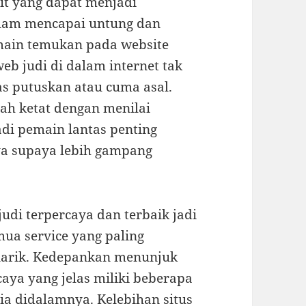
it yang dapat menjadi
dalam mencapai untung dan
emain temukan pada website
eb judi di dalam internet tak
as putuskan atau cuma asal.
ah ketat dengan menilai
adi pemain lantas penting
aya supaya lebih gampang
judi terpercaya dan terbaik jadi
ua service yang paling
narik. Kedepankan menunjuk
caya yang jelas miliki beberapa
ia didalamnya. Kelebihan situs