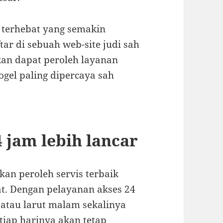
 terhebat yang semakin
ar di sebuah web-site judi sah
kan dapat peroleh layanan
togel paling dipercaya sah
4 jam lebih lancar
kan peroleh servis terbaik
aat. Dengan pelayanan akses 24
atau larut malam sekalinya
tiap harinya akan tetap