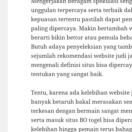
Mengerjakan beragam spekulasi seng
unggulan terpercaya serta terbaik 
kepuasan tertentu pastilah dapat p
paling dipercaya. Makin bertambah w
berarti bikin bettor atau pemula beb
Butuh adaya penyeleksian yang tamb
sejumlah rekomendasi website judi j
mengenali definisi situs bisa diperc
tentukan yang sangat baik.
Tentu, karena ada kelebihan website 
banyak betaruh bakal merasakan sem
terkesan dengan bermain sangat me
serta masuk situs BO togel bisa diper
kelebihan hingga pemain terus bahag