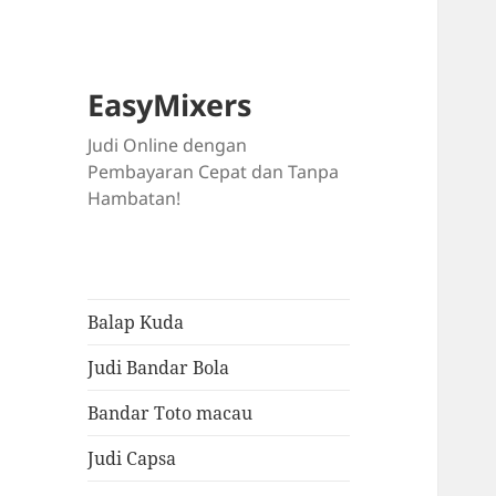
EasyMixers
Judi Online dengan
Pembayaran Cepat dan Tanpa
Hambatan!
Balap Kuda
Judi Bandar Bola
Bandar Toto macau
Judi Capsa