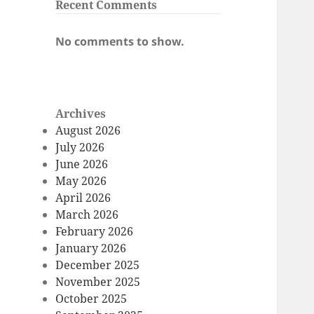
Recent Comments
No comments to show.
Archives
August 2026
July 2026
June 2026
May 2026
April 2026
March 2026
February 2026
January 2026
December 2025
November 2025
October 2025