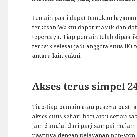
Pemain pasti dapat temukan layanan
terkesan Waktu dapat masuk dan daft
tepercaya. Tiap pemain telah dipasti
terbaik selesai jadi anggota situs BO 
antara lain yakni:
Akses terus simpel 2
Tiap-tiap pemain atau peserta pasti a
akses situs sehari-hari atau setiap s
jam dimulai dari pagi sampai malam 
pastinya dengan pelayanan non-stop 