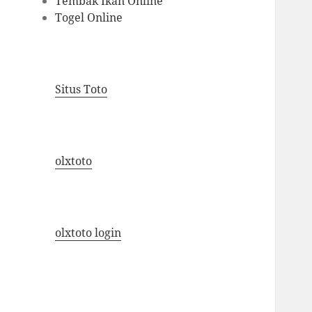
Tembak Ikan Online
Togel Online
Situs Toto
olxtoto
olxtoto login