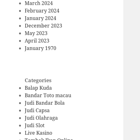
March 2024
February 2024
January 2024
December 2023
May 2023
April 2023
January 1970
Categories
Balap Kuda
Bandar Toto macau
Judi Bandar Bola
Judi Capsa
Judi Olahraga
Judi Slot
Live Kasino