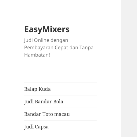
EasyMixers
Judi Online dengan
Pembayaran Cepat dan Tanpa
Hambatan!
Balap Kuda
Judi Bandar Bola
Bandar Toto macau
Judi Capsa