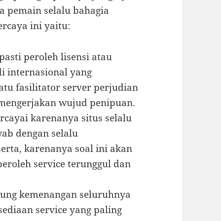
 pemain selalu bahagia
rcaya ini yaitu:
pasti peroleh lisensi atau
di internasional yang
tu fasilitator server perjudian
n mengerjakan wujud penipuan.
rcayai karenanya situs selalu
wab dengan selalu
ta, karenanya soal ini akan
peroleh service terunggul dan
ggung kemenangan seluruhnya
ediaan service yang paling