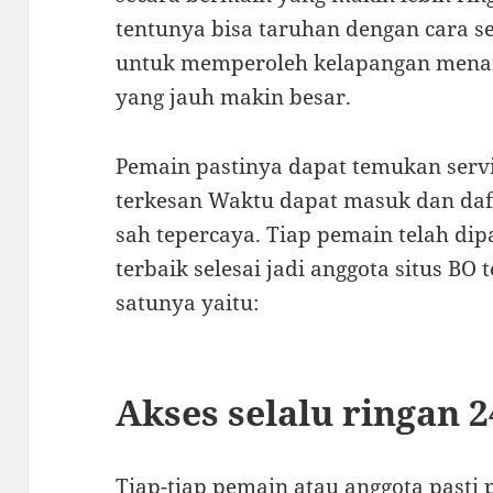
tentunya bisa taruhan dengan cara 
untuk memperoleh kelapangan menan
yang jauh makin besar.
Pemain pastinya dapat temukan servi
terkesan Waktu dapat masuk dan daft
sah tepercaya. Tiap pemain telah dip
terbaik selesai jadi anggota situs BO 
satunya yaitu:
Akses selalu ringan 2
Tiap-tiap pemain atau anggota pasti 