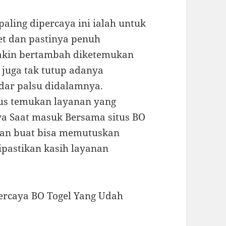
ling dipercaya ini ialah untuk
t dan pastinya penuh
makin bertambah diketemukan
a juga tak tutup adanya
dar palsu didalamnya.
us temukan layanan yang
a Saat masuk Bersama situs BO
nkan buat bisa memutuskan
ipastikan kasih layanan
ipercaya BO Togel Yang Udah