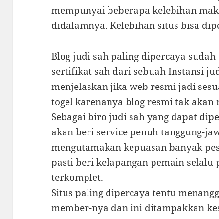
mempunyai beberapa kelebihan maka
didalamnya. Kelebihan situs bisa dipe
Blog judi sah paling dipercaya sudah 
sertifikat sah dari sebuah Instansi ju
menjelaskan jika web resmi jadi sesua
togel karenanya blog resmi tak aka
Sebagai biro judi sah yang dapat dipe
akan beri service penuh tanggung-ja
mengutamakan kepuasan banyak peser
pasti beri kelapangan pemain selalu 
terkomplet.
Situs paling dipercaya tentu menan
member-nya dan ini ditampakkan kes