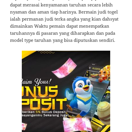
dapat merasai kenyamanan taruhan secara lebih
nyaman dan aman tiap harinya. Bermain judi togel
ialah permanan judi terka angka yang kian dahsyat
dimainkan Waktu pemain dapat menempatkan
taruhannya di pasaran yang diharapkan dan pada
model type taruhan yang bisa diputuskan sendiri.