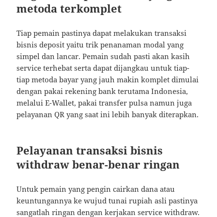
metoda terkomplet
Tiap pemain pastinya dapat melakukan transaksi
bisnis deposit yaitu trik penanaman modal yang
simpel dan lancar. Pemain sudah pasti akan kasih
service terhebat serta dapat dijangkau untuk tiap-
tiap metoda bayar yang jauh makin komplet dimulai
dengan pakai rekening bank terutama Indonesia,
melalui E-Wallet, pakai transfer pulsa namun juga
pelayanan QR yang saat ini lebih banyak diterapkan.
Pelayanan transaksi bisnis
withdraw benar-benar ringan
Untuk pemain yang pengin cairkan dana atau
keuntungannya ke wujud tunai rupiah asli pastinya
sangatlah ringan dengan kerjakan service withdraw.