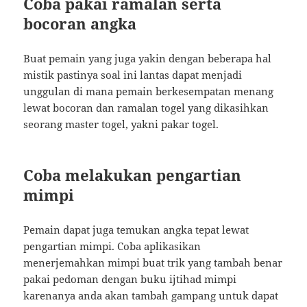
Coba pakai ramalan serta
bocoran angka
Buat pemain yang juga yakin dengan beberapa hal
mistik pastinya soal ini lantas dapat menjadi
unggulan di mana pemain berkesempatan menang
lewat bocoran dan ramalan togel yang dikasihkan
seorang master togel, yakni pakar togel.
Coba melakukan pengartian
mimpi
Pemain dapat juga temukan angka tepat lewat
pengartian mimpi. Coba aplikasikan
menerjemahkan mimpi buat trik yang tambah benar
pakai pedoman dengan buku ijtihad mimpi
karenanya anda akan tambah gampang untuk dapat