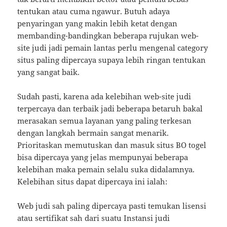
tentukan atau cuma ngawur. Butuh adaya
penyaringan yang makin lebih ketat dengan
membanding-bandingkan beberapa rujukan web-
site judi jadi pemain lantas perlu mengenal category
situs paling dipercaya supaya lebih ringan tentukan
yang sangat baik.
Sudah pasti, karena ada kelebihan web-site judi
terpercaya dan terbaik jadi beberapa betaruh bakal
merasakan semua layanan yang paling terkesan
dengan langkah bermain sangat menarik.
Prioritaskan memutuskan dan masuk situs BO togel
bisa dipercaya yang jelas mempunyai beberapa
kelebihan maka pemain selalu suka didalamnya.
Kelebihan situs dapat dipercaya ini ialah:
Web judi sah paling dipercaya pasti temukan lisensi
atau sertifikat sah dari suatu Instansi judi