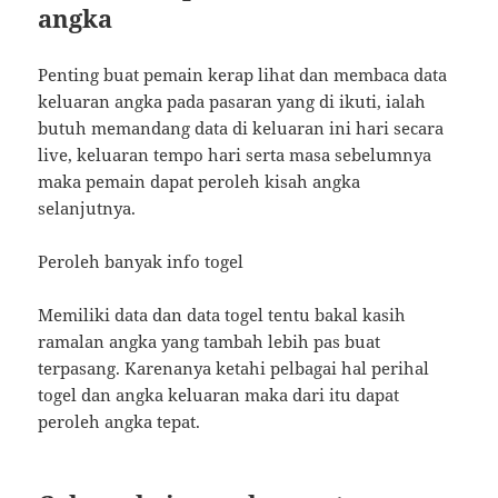
angka
Penting buat pemain kerap lihat dan membaca data
keluaran angka pada pasaran yang di ikuti, ialah
butuh memandang data di keluaran ini hari secara
live, keluaran tempo hari serta masa sebelumnya
maka pemain dapat peroleh kisah angka
selanjutnya.
Peroleh banyak info togel
Memiliki data dan data togel tentu bakal kasih
ramalan angka yang tambah lebih pas buat
terpasang. Karenanya ketahi pelbagai hal perihal
togel dan angka keluaran maka dari itu dapat
peroleh angka tepat.