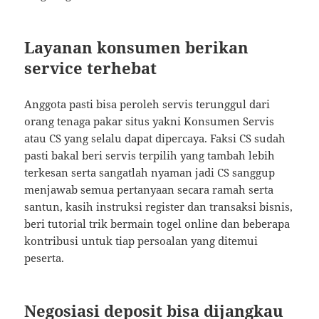
Layanan konsumen berikan
service terhebat
Anggota pasti bisa peroleh servis terunggul dari
orang tenaga pakar situs yakni Konsumen Servis
atau CS yang selalu dapat dipercaya. Faksi CS sudah
pasti bakal beri servis terpilih yang tambah lebih
terkesan serta sangatlah nyaman jadi CS sanggup
menjawab semua pertanyaan secara ramah serta
santun, kasih instruksi register dan transaksi bisnis,
beri tutorial trik bermain togel online dan beberapa
kontribusi untuk tiap persoalan yang ditemui
peserta.
Negosiasi deposit bisa dijangkau