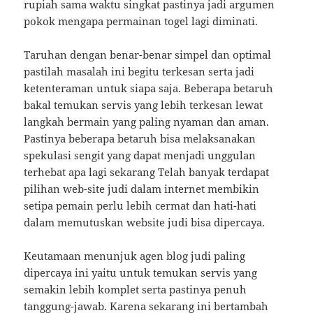
rupiah sama waktu singkat pastinya jadi argumen
pokok mengapa permainan togel lagi diminati.
Taruhan dengan benar-benar simpel dan optimal
pastilah masalah ini begitu terkesan serta jadi
ketenteraman untuk siapa saja. Beberapa betaruh
bakal temukan servis yang lebih terkesan lewat
langkah bermain yang paling nyaman dan aman.
Pastinya beberapa betaruh bisa melaksanakan
spekulasi sengit yang dapat menjadi unggulan
terhebat apa lagi sekarang Telah banyak terdapat
pilihan web-site judi dalam internet membikin
setipa pemain perlu lebih cermat dan hati-hati
dalam memutuskan website judi bisa dipercaya.
Keutamaan menunjuk agen blog judi paling
dipercaya ini yaitu untuk temukan servis yang
semakin lebih komplet serta pastinya penuh
tanggung-jawab. Karena sekarang ini bertambah