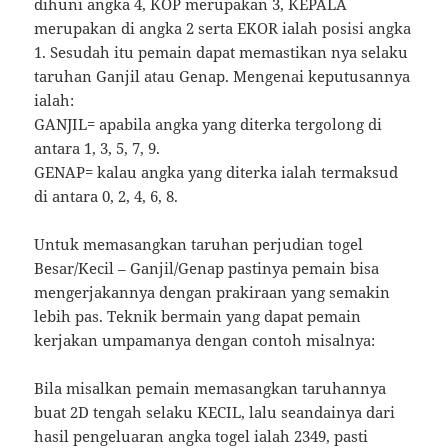
dihuni angka 4, KOP merupakan 3, KEPALA
merupakan di angka 2 serta EKOR ialah posisi angka
1. Sesudah itu pemain dapat memastikan nya selaku
taruhan Ganjil atau Genap. Mengenai keputusannya
ialah:
GANJIL= apabila angka yang diterka tergolong di
antara 1, 3, 5, 7, 9.
GENAP= kalau angka yang diterka ialah termaksud
di antara 0, 2, 4, 6, 8.
Untuk memasangkan taruhan perjudian togel
Besar/Kecil – Ganjil/Genap pastinya pemain bisa
mengerjakannya dengan prakiraan yang semakin
lebih pas. Teknik bermain yang dapat pemain
kerjakan umpamanya dengan contoh misalnya:
Bila misalkan pemain memasangkan taruhannya
buat 2D tengah selaku KECIL, lalu seandainya dari
hasil pengeluaran angka togel ialah 2349, pasti