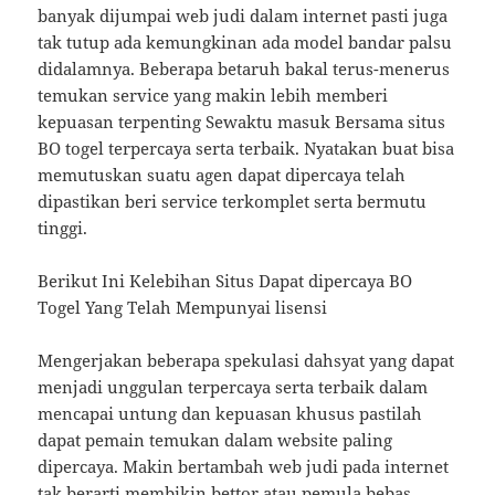
banyak dijumpai web judi dalam internet pasti juga
tak tutup ada kemungkinan ada model bandar palsu
didalamnya. Beberapa betaruh bakal terus-menerus
temukan service yang makin lebih memberi
kepuasan terpenting Sewaktu masuk Bersama situs
BO togel terpercaya serta terbaik. Nyatakan buat bisa
memutuskan suatu agen dapat dipercaya telah
dipastikan beri service terkomplet serta bermutu
tinggi.
Berikut Ini Kelebihan Situs Dapat dipercaya BO
Togel Yang Telah Mempunyai lisensi
Mengerjakan beberapa spekulasi dahsyat yang dapat
menjadi unggulan terpercaya serta terbaik dalam
mencapai untung dan kepuasan khusus pastilah
dapat pemain temukan dalam website paling
dipercaya. Makin bertambah web judi pada internet
tak berarti membikin bettor atau pemula bebas