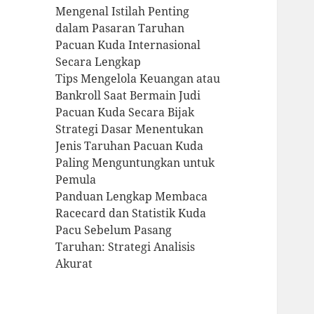
Mengenal Istilah Penting
dalam Pasaran Taruhan
Pacuan Kuda Internasional
Secara Lengkap
Tips Mengelola Keuangan atau
Bankroll Saat Bermain Judi
Pacuan Kuda Secara Bijak
Strategi Dasar Menentukan
Jenis Taruhan Pacuan Kuda
Paling Menguntungkan untuk
Pemula
Panduan Lengkap Membaca
Racecard dan Statistik Kuda
Pacu Sebelum Pasang
Taruhan: Strategi Analisis
Akurat