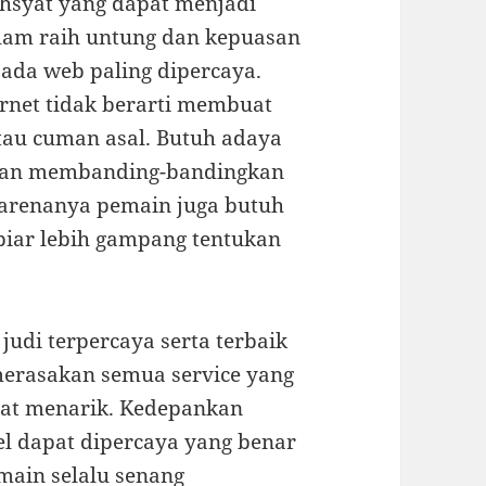
hsyat yang dapat menjadi
alam raih untung dan kepuasan
pada web paling dipercaya.
ernet tidak berarti membuat
tau cuman asal. Butuh adaya
ngan membanding-bandingkan
karenanya pemain juga butuh
 biar lebih gampang tentukan
judi terpercaya serta terbaik
erasakan semua service yang
gat menarik. Kedepankan
l dapat dipercaya yang benar
main selalu senang