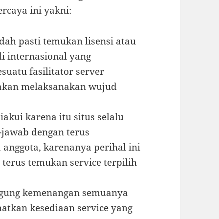
rcaya ini yakni:
udah pasti temukan lisensi atau
di internasional yang
suatu fasilitator server
k akan melaksanakan wujud
akui karena itu situs selalu
-jawab dengan terus
anggota, karenanya perihal ini
terus temukan service terpilih
anggung kemenangan semuanya
atkan kesediaan service yang