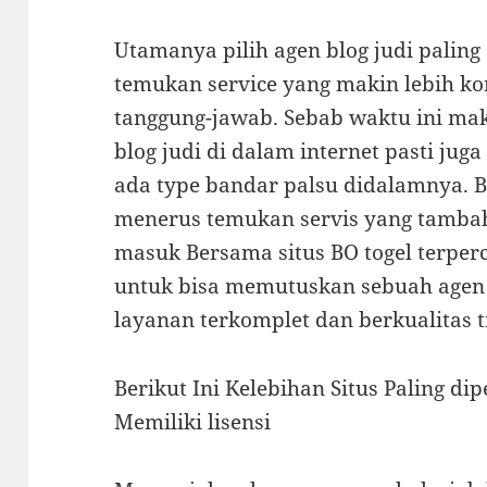
Utamanya pilih agen blog judi paling 
temukan service yang makin lebih ko
tanggung-jawab. Sebab waktu ini m
blog judi di dalam internet pasti ju
ada type bandar palsu didalamnya. B
menerus temukan servis yang tambah
masuk Bersama situs BO togel terperc
untuk bisa memutuskan sebuah agen p
layanan terkomplet dan berkualitas t
Berikut Ini Kelebihan Situs Paling d
Memiliki lisensi