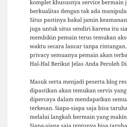
komplet khususnya service bermain j
berkualitas dengan tak ada manipula
Situs pastinya bakal jamin keamana
juga untuk situs sendiri karena itu si
membikin pemain terus temukan akses
waktu secara lancar tanpa rintanga
privacy semuanya pemain akan terba
Hal-Hal Berikut Jelas Anda Peroleh Di
Masuk serta menjadi peserta blog re
dipastikan akan temukan servis yang
dipercaya dalam mendapatkan semua
terkesan. Siapa-siapa saja bisa taru
melalui langkah bermain yang makin l
Siapa-siapa saja tentunya bisa taru