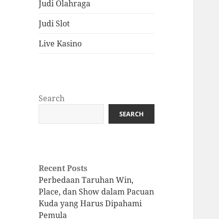
Judi Olahraga
Judi Slot
Live Kasino
Search
SEARCH
Recent Posts
Perbedaan Taruhan Win,
Place, dan Show dalam Pacuan
Kuda yang Harus Dipahami
Pemula