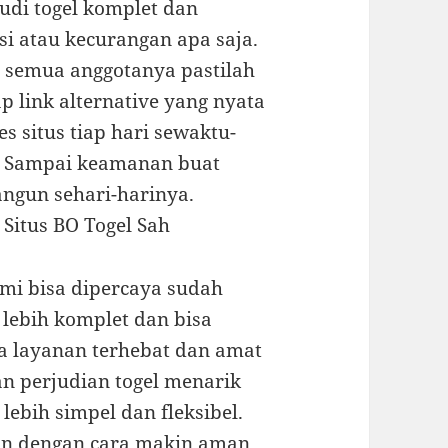
udi togel komplet dan
si atau kecurangan apa saja.
n semua anggotanya pastilah
ap link alternative yang nyata
 situs tiap hari sewaktu-
n. Sampai keamanan buat
ngun sehari-harinya.
 Situs BO Togel Sah
smi bisa dipercaya sudah
 lebih komplet dan bisa
 layanan terhebat dan amat
han perjudian togel menarik
ebih simpel dan fleksibel.
han dengan cara makin aman