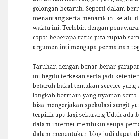
golongan betaruh. Seperti dalam berm
menantang serta menarik ini selalu d
waktu ini. Terlebih dengan penawara
capai beberapa ratus juta rupiah sam
argumen inti mengapa permainan toge
Taruhan dengan benar-benar gampang
ini begitu terkesan serta jadi ketent
betaruh bakal temukan service yang 
langkah bermain yang nyaman serta
bisa mengerjakan spekulasi sengit y
terpilih apa lagi sekarang Udah ada 
dalam internet membikin setipa pemain
dalam menentukan blog judi dapat d