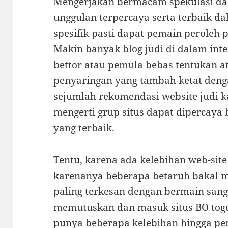
Mengerjakan bermacam spekulasi da
unggulan terpercaya serta terbaik d
spesifik pasti dapat pemain peroleh 
Makin banyak blog judi di dalam int
bettor atau pemula bebas tentukan a
penyaringan yang tambah ketat de
sejumlah rekomendasi website judi 
mengerti grup situs dapat dipercaya
yang terbaik.
Tentu, karena ada kelebihan web-site 
karenanya beberapa betaruh bakal m
paling terkesan dengan bermain san
memutuskan dan masuk situs BO toge
punya beberapa kelebihan hingga pe