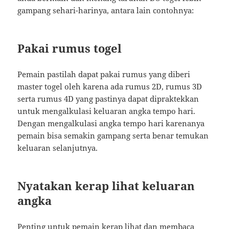
gampang sehari-harinya, antara lain contohnya:
Pakai rumus togel
Pemain pastilah dapat pakai rumus yang diberi
master togel oleh karena ada rumus 2D, rumus 3D
serta rumus 4D yang pastinya dapat dipraktekkan
untuk mengalkulasi keluaran angka tempo hari.
Dengan mengalkulasi angka tempo hari karenanya
pemain bisa semakin gampang serta benar temukan
keluaran selanjutnya.
Nyatakan kerap lihat keluaran
angka
Penting untuk pemain kerap lihat dan membaca