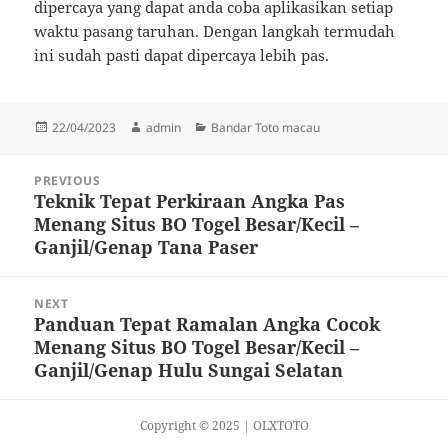
dipercaya yang dapat anda coba aplikasikan setiap
waktu pasang taruhan. Dengan langkah termudah
ini sudah pasti dapat dipercaya lebih pas.
Posted
Author
Categories
22/04/2023
admin
Bandar Toto macau
on
Post
PREVIOUS
navigation
Teknik Tepat Perkiraan Angka Pas
Previous
Menang Situs BO Togel Besar/Kecil –
post:
Ganjil/Genap Tana Paser
NEXT
Panduan Tepat Ramalan Angka Cocok
Next
Menang Situs BO Togel Besar/Kecil –
post:
Ganjil/Genap Hulu Sungai Selatan
Copyright © 2025 |
OLXTOTO