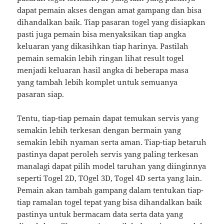
dapat pemain akses dengan amat gampang dan bisa
dihandalkan baik. Tiap pasaran togel yang disiapkan
pasti juga pemain bisa menyaksikan tiap angka
keluaran yang dikasihkan tiap harinya. Pastilah
pemain semakin lebih ringan lihat result togel
menjadi keluaran hasil angka di beberapa masa
yang tambah lebih komplet untuk semuanya
pasaran siap.
Tentu, tiap-tiap pemain dapat temukan servis yang
semakin lebih terkesan dengan bermain yang
semakin lebih nyaman serta aman. Tiap-tiap betaruh
pastinya dapat peroleh servis yang paling terkesan
manalagi dapat pilih model taruhan yang diinginnya
seperti Togel 2D, TOgel 3D, Togel 4D serta yang lain.
Pemain akan tambah gampang dalam tentukan tiap-
tiap ramalan togel tepat yang bisa dihandalkan baik
pastinya untuk bermacam data serta data yang