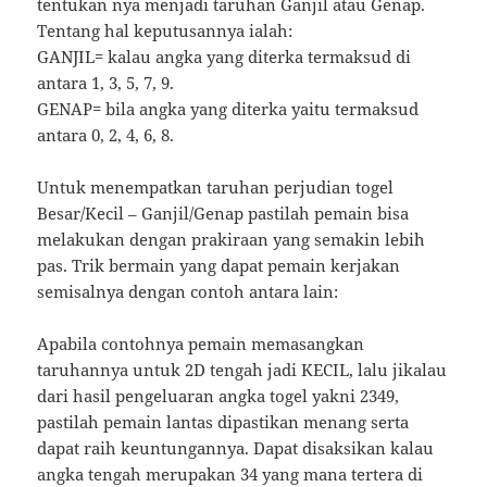
tentukan nya menjadi taruhan Ganjil atau Genap.
Tentang hal keputusannya ialah:
GANJIL= kalau angka yang diterka termaksud di
antara 1, 3, 5, 7, 9.
GENAP= bila angka yang diterka yaitu termaksud
antara 0, 2, 4, 6, 8.
Untuk menempatkan taruhan perjudian togel
Besar/Kecil – Ganjil/Genap pastilah pemain bisa
melakukan dengan prakiraan yang semakin lebih
pas. Trik bermain yang dapat pemain kerjakan
semisalnya dengan contoh antara lain:
Apabila contohnya pemain memasangkan
taruhannya untuk 2D tengah jadi KECIL, lalu jikalau
dari hasil pengeluaran angka togel yakni 2349,
pastilah pemain lantas dipastikan menang serta
dapat raih keuntungannya. Dapat disaksikan kalau
angka tengah merupakan 34 yang mana tertera di