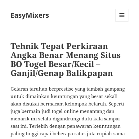
EasyMixers
MENU
AND
WIDGETS
Tehnik Tepat Perkiraan
Angka Benar Menang Situs
BO Togel Besar/Kecil –
Ganjil/Genap Balikpapan
Gelaran taruhan berprestise yang tambah gampang
untuk dimainkan keuntungan yang besar sekali
akan disukai bermacam kelompok betaruh. Seperti
juga bermain judi togel online menantang dan
menarik ini selalu digandrungi dulu kala sampai
saat ini. Terlebih dengan penawaran keuntungan
paling tinggi capai beberapa ratus juta rupiah sama