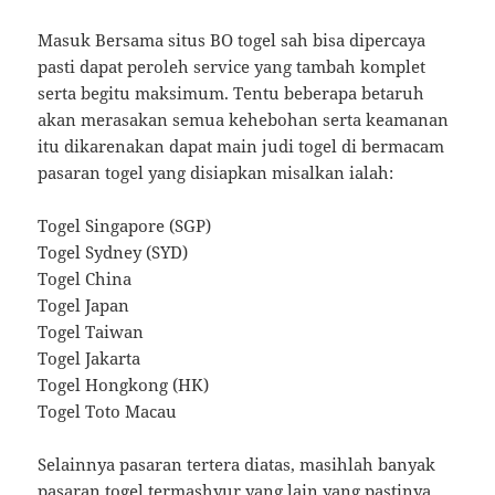
Masuk Bersama situs BO togel sah bisa dipercaya
pasti dapat peroleh service yang tambah komplet
serta begitu maksimum. Tentu beberapa betaruh
akan merasakan semua kehebohan serta keamanan
itu dikarenakan dapat main judi togel di bermacam
pasaran togel yang disiapkan misalkan ialah:
Togel Singapore (SGP)
Togel Sydney (SYD)
Togel China
Togel Japan
Togel Taiwan
Togel Jakarta
Togel Hongkong (HK)
Togel Toto Macau
Selainnya pasaran tertera diatas, masihlah banyak
pasaran togel termashyur yang lain yang pastinya