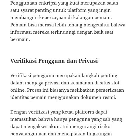
Penggunaan enkripsi yang kuat merupakan salah
satu syarat penting untuk platform yang ingin
membangun kepercayaan di kalangan pemain.
Pemain bisa merasa lebih tenang mengetahui bahwa
informasi mereka terlindungi dengan baik saat
bermain.
Verifikasi Pengguna dan Privasi
Verifikasi pengguna merupakan langkah penting
dalam menjaga privasi dan keamanan di situs slot
online. Proses ini biasanya melibatkan pemeriksaan
identitas pemain menggunakan dokumen resmi.
Dengan verifikasi yang ketat, platform dapat
memastikan bahwa hanya pengguna yang sah yang
dapat mengakses akun. Ini mengurangi risiko
penyalahgunaan dan menciptakan lingkungan