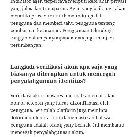
Indikator agen terpercaya meliputi kebijakan privasi
yang jelas dan transparan. Agen yang baik juga akan
memiliki prosedur untuk melindungi data
pengguna dan memberi tahu pengguna tentang
pembaruan keamanan. Penggunaan teknologi
canggih dalam penyimpanan data juga menjadi
pertimbangan.
Langkah verifikasi akun apa saja yang
biasanya diterapkan untuk mencegah
penyalahgunaan identitas?
Verifikasi akun biasanya melibatkan email atau
nomor telepon yang harus dikonfirmasi oleh
pengguna. Sejumlah platform juga meminta
dokumen identitas untuk memastikan bahwa
pengguna adalah orang yang berhak. Ini membantu
mencegah penyalahgunaan akun.