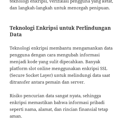
teknologi enkripsi, verifikasi pengguna yang ketat,
dan langkah-langkah untuk mencegah penipuan.
Teknologi Enkripsi untuk Perlindungan
Data
Teknologi enkripsi membantu mengamankan data
pengguna dengan cara mengubah informasi
menjadi kode yang sulit dipecahkan. Banyak
platform slot online menggunakan enkripsi SSL
(Secure Socket Layer) untuk melindungi data saat
ditransfer antara pemain dan server.
Risiko pencurian data sangat nyata, sehingga
enkripsi memastikan bahwa informasi pribadi
seperti nama, alamat, dan rincian finansial tetap
aman.