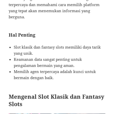
terpercaya dan memahami cara memilih platform
yang tepat akan menemukan informasi yang
berguna.
Hal Penting
Slot klasik dan fantasy slots memiliki daya tarik
yang unik.
Keamanan data sangat penting untuk
pengalaman bermain yang aman.
Memilih agen terpercaya adalah kunci untuk
bermain dengan baik.
Mengenal Slot Klasik dan Fantasy
Slots