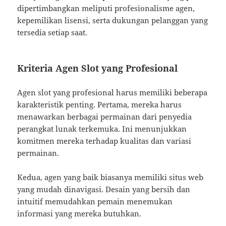
dipertimbangkan meliputi profesionalisme agen,
kepemilikan lisensi, serta dukungan pelanggan yang
tersedia setiap saat.
Kriteria Agen Slot yang Profesional
Agen slot yang profesional harus memiliki beberapa
karakteristik penting. Pertama, mereka harus
menawarkan berbagai permainan dari penyedia
perangkat lunak terkemuka. Ini menunjukkan
komitmen mereka terhadap kualitas dan variasi
permainan.
Kedua, agen yang baik biasanya memiliki situs web
yang mudah dinavigasi. Desain yang bersih dan
intuitif memudahkan pemain menemukan
informasi yang mereka butuhkan.