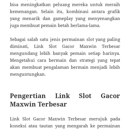
bisa meningkatkan peluang mereka untuk meraih
kemenangan. Selain itu, kombinasi antara grafik
yang menarik dan gameplay yang menyenangkan
juga membuat pemain betah berlama-lama.
Sebagai salah satu jenis permainan slot yang paling
diminati, Link Slot Gacor Maxwin Terbesar
mengundang lebih banyak pemain setiap harinya.
Mengetahui cara bermain dan strategi yang tepat
akan membuat pengalaman bermain menjadi lebih
menguntungkan.
Pengertian Link Slot Gacor
Maxwin Terbesar
Link Slot Gacor Maxwin Terbesar merujuk pada
koneksi atau tautan yang mengarah ke permainan