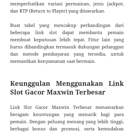
memperhatikan variasi permainan, jenis jackpot,
dan RTP (Return to Player) yang ditawarkan.
Buat tabel yang mencakup perbandingan dari
beberapa link slot dapat membantu pemain
membuat keputusan lebih tepat. Fitur lain yang
harus dibandingkan termasuk dukungan pelanggan
dan metode pembayaran yang tersedia, untuk
memastikan kenyamanan saat bermain.
Keunggulan Menggunakan Link
Slot Gacor Maxwin Terbesar
Link Slot Gacor Maxwin Terbesar menawarkan
beragam keuntungan yang menarik bagi para
pemain. Dengan peluang menang yang lebih tinggi,
berbagai bonus dan promosi, serta kemudahan