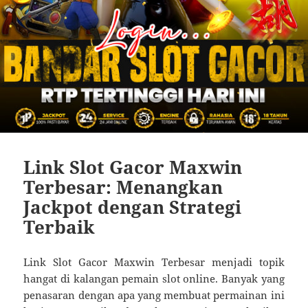
Link Slot Gacor Maxwin
Terbesar: Menangkan
Jackpot dengan Strategi
Terbaik
Link Slot Gacor Maxwin Terbesar menjadi topik
hangat di kalangan pemain slot online. Banyak yang
penasaran dengan apa yang membuat permainan ini