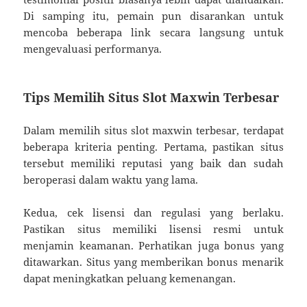
Di samping itu, pemain pun disarankan untuk
mencoba beberapa link secara langsung untuk
mengevaluasi performanya.
Tips Memilih Situs Slot Maxwin Terbesar
Dalam memilih situs slot maxwin terbesar, terdapat
beberapa kriteria penting. Pertama, pastikan situs
tersebut memiliki reputasi yang baik dan sudah
beroperasi dalam waktu yang lama.
Kedua, cek lisensi dan regulasi yang berlaku.
Pastikan situs memiliki lisensi resmi untuk
menjamin keamanan. Perhatikan juga bonus yang
ditawarkan. Situs yang memberikan bonus menarik
dapat meningkatkan peluang kemenangan.