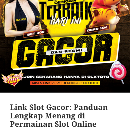
Link Slot Gacor: Panduan
Lengkap Menang di
Permainan Slot Online