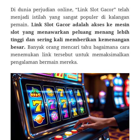
Di dunia perjudian online, “Link Slot Gacor” telah
menjadi istilah yang sangat populer di kalangan
pemain.
Link Slot Gacor adalah akses ke mesin
slot yang menawarkan peluang menang lebih
tinggi dan sering kali memberikan kemenangan
besar.
Banyak orang mencari tahu bagaimana cara
menemukan link tersebut untuk memaksimalkan
pengalaman bermain mereka.