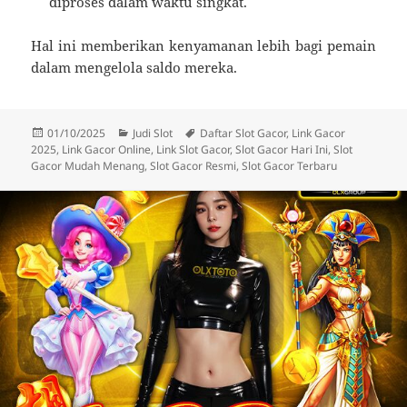
diproses dalam waktu singkat.
Hal ini memberikan kenyamanan lebih bagi pemain
dalam mengelola saldo mereka.
Posted
Categories
Tags
01/10/2025
Judi Slot
Daftar Slot Gacor
,
Link Gacor
on
2025
,
Link Gacor Online
,
Link Slot Gacor
,
Slot Gacor Hari Ini
,
Slot
Gacor Mudah Menang
,
Slot Gacor Resmi
,
Slot Gacor Terbaru