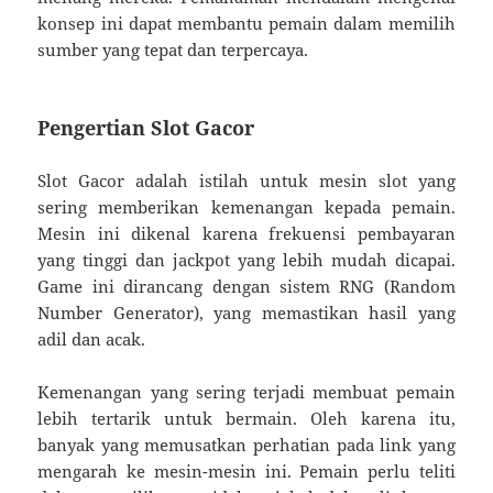
konsep ini dapat membantu pemain dalam memilih
sumber yang tepat dan terpercaya.
Pengertian Slot Gacor
Slot Gacor adalah istilah untuk mesin slot yang
sering memberikan kemenangan kepada pemain.
Mesin ini dikenal karena frekuensi pembayaran
yang tinggi dan jackpot yang lebih mudah dicapai.
Game ini dirancang dengan sistem RNG (Random
Number Generator), yang memastikan hasil yang
adil dan acak.
Kemenangan yang sering terjadi membuat pemain
lebih tertarik untuk bermain. Oleh karena itu,
banyak yang memusatkan perhatian pada link yang
mengarah ke mesin-mesin ini. Pemain perlu teliti