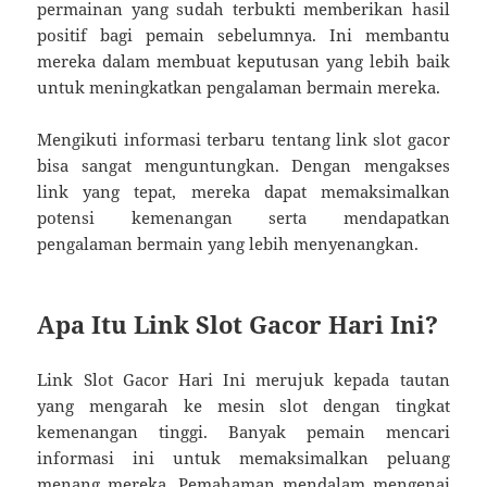
permainan yang sudah terbukti memberikan hasil
positif bagi pemain sebelumnya. Ini membantu
mereka dalam membuat keputusan yang lebih baik
untuk meningkatkan pengalaman bermain mereka.
Mengikuti informasi terbaru tentang link slot gacor
bisa sangat menguntungkan. Dengan mengakses
link yang tepat, mereka dapat memaksimalkan
potensi kemenangan serta mendapatkan
pengalaman bermain yang lebih menyenangkan.
Apa Itu Link Slot Gacor Hari Ini?
Link Slot Gacor Hari Ini merujuk kepada tautan
yang mengarah ke mesin slot dengan tingkat
kemenangan tinggi. Banyak pemain mencari
informasi ini untuk memaksimalkan peluang
menang mereka. Pemahaman mendalam mengenai