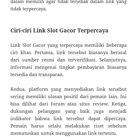
dalam memilih agar tidak terjebak dalam link yang
tidak terpercaya.
Ciri-ciri Link Slot Gacor Terpercaya
Link Slot Gacor yang terpercaya memiliki beberapa
ciri khas. Pertama, link tersebut biasanya berasal
dari sumber resmi dan terverifikasi. Selanjutnya,
informasi mengenai tingkat pembayaran biasanya
tersedia dan transparan.
Kedua, platform yang menyediakan link tersebut
sering memiliki ulasan positif dari pemain lain. Ini
bisa dilihat dari forum atau situs review. Ketiga,
dukungan pelanggan yang baik juga menjadi
indikator bahwa link tersebut dapat dipercaya.
Pemain harus selalu melakukan riset sebelum
memutuskan untuk menggunakan link tertentu.