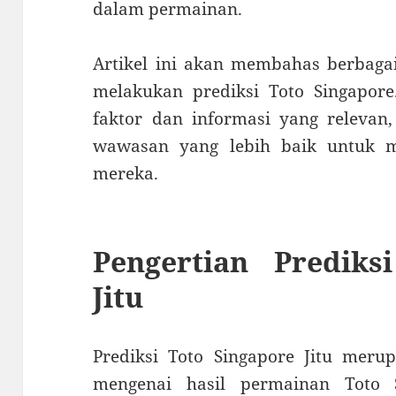
dalam permainan.
Artikel ini akan membahas berbaga
melakukan prediksi Toto Singapo
faktor dan informasi yang releva
wawasan yang lebih baik untuk m
mereka.
Pengertian Prediks
Jitu
Prediksi Toto Singapore Jitu meru
mengenai hasil permainan Toto 