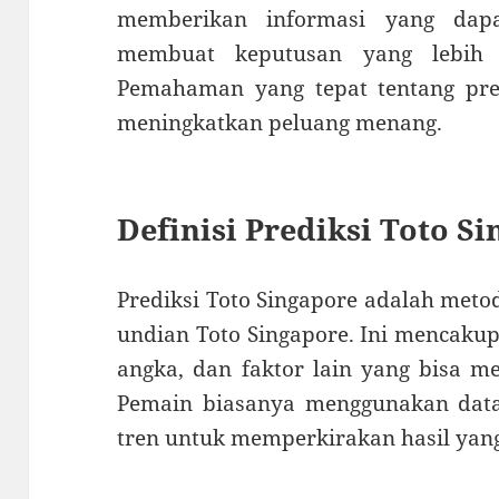
memberikan informasi yang da
membuat keputusan yang lebih 
Pemahaman yang tepat tentang pred
meningkatkan peluang menang.
Definisi Prediksi Toto S
Prediksi Toto Singapore adalah meto
undian Toto Singapore. Ini mencakup
angka, dan faktor lain yang bisa 
Pemain biasanya menggunakan data s
tren untuk memperkirakan hasil yang