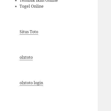
Tembak Ikan Online
Togel Online
Situs Toto
olxtoto
olxtoto login