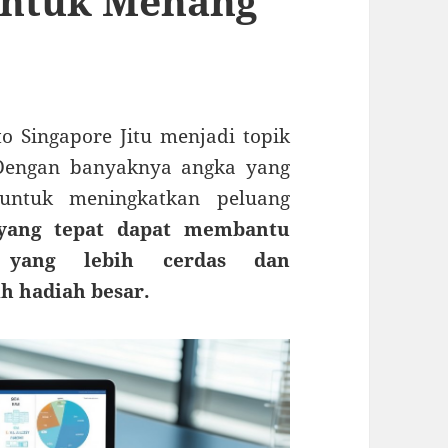
 untuk Menang
o Singapore Jitu menjadi topik
 Dengan banyaknya angka yang
 untuk meningkatkan peluang
 yang tepat dapat membantu
 yang lebih cerdas dan
 hadiah besar.