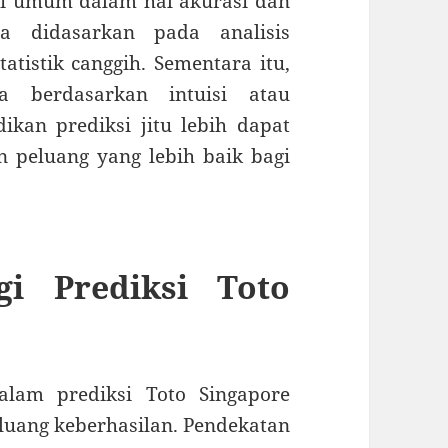
ksi umum dalam hal akurasi dan
nya didasarkan pada analisis
tistik canggih. Sementara itu,
 berdasarkan intuisi atau
ikan prediksi jitu lebih dapat
peluang yang lebih baik bagi
gi Prediksi Toto
lam prediksi Toto Singapore
luang keberhasilan. Pendekatan