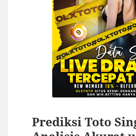
Prediksi Toto Sin