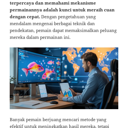
terpercaya dan memahami mekanisme
permainannya adalah kunci untuk meraih cuan
dengan cepat.
Dengan pengetahuan yang
mendalam mengenai berbagai teknik dan
pendekatan, pemain dapat memaksimalkan peluang
mereka dalam permainan ini.
Banyak pemain berjuang mencari metode yang
efektif untuk meningkatkan hasil mereka, tetapi