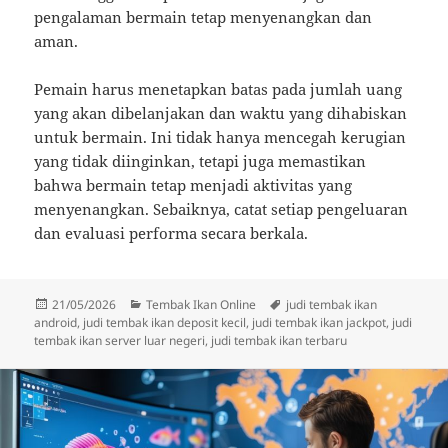
pengalaman bermain tetap menyenangkan dan
aman.
Pemain harus menetapkan batas pada jumlah uang
yang akan dibelanjakan dan waktu yang dihabiskan
untuk bermain. Ini tidak hanya mencegah kerugian
yang tidak diinginkan, tetapi juga memastikan
bahwa bermain tetap menjadi aktivitas yang
menyenangkan. Sebaiknya, catat setiap pengeluaran
dan evaluasi performa secara berkala.
Posted
Categories
Tags
21/05/2026
Tembak Ikan Online
judi tembak ikan
on
android
,
judi tembak ikan deposit kecil
,
judi tembak ikan jackpot
,
judi
tembak ikan server luar negeri
,
judi tembak ikan terbaru