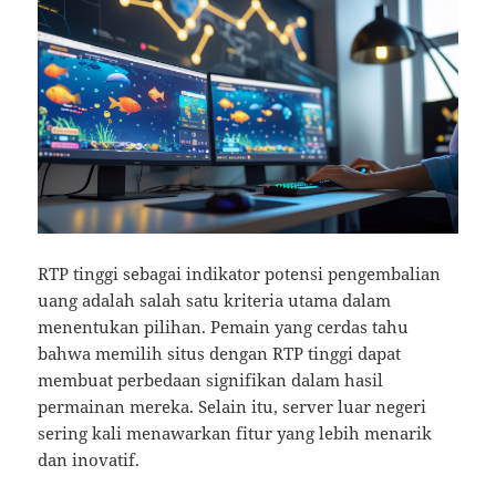
RTP tinggi sebagai indikator potensi pengembalian
uang adalah salah satu kriteria utama dalam
menentukan pilihan. Pemain yang cerdas tahu
bahwa memilih situs dengan RTP tinggi dapat
membuat perbedaan signifikan dalam hasil
permainan mereka. Selain itu, server luar negeri
sering kali menawarkan fitur yang lebih menarik
dan inovatif.