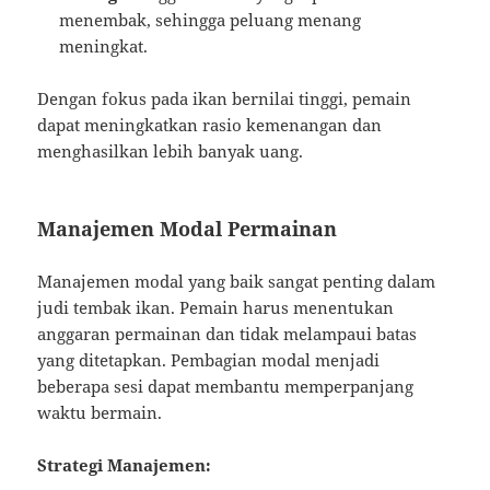
menembak, sehingga peluang menang
meningkat.
Dengan fokus pada ikan bernilai tinggi, pemain
dapat meningkatkan rasio kemenangan dan
menghasilkan lebih banyak uang.
Manajemen Modal Permainan
Manajemen modal yang baik sangat penting dalam
judi tembak ikan. Pemain harus menentukan
anggaran permainan dan tidak melampaui batas
yang ditetapkan. Pembagian modal menjadi
beberapa sesi dapat membantu memperpanjang
waktu bermain.
Strategi Manajemen: