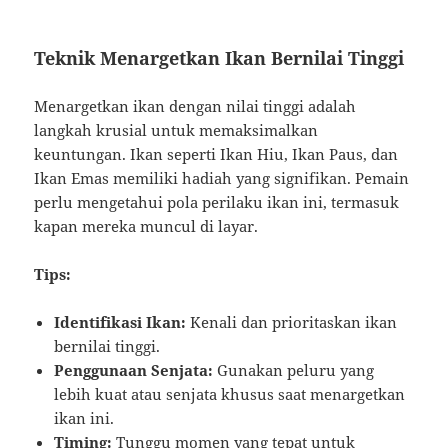
Teknik Menargetkan Ikan Bernilai Tinggi
Menargetkan ikan dengan nilai tinggi adalah
langkah krusial untuk memaksimalkan
keuntungan. Ikan seperti Ikan Hiu, Ikan Paus, dan
Ikan Emas memiliki hadiah yang signifikan. Pemain
perlu mengetahui pola perilaku ikan ini, termasuk
kapan mereka muncul di layar.
Tips:
Identifikasi Ikan:
Kenali dan prioritaskan ikan
bernilai tinggi.
Penggunaan Senjata:
Gunakan peluru yang
lebih kuat atau senjata khusus saat menargetkan
ikan ini.
Timing:
Tunggu momen yang tepat untuk