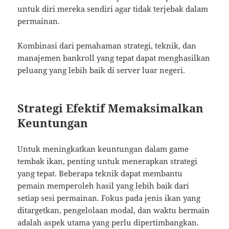
untuk diri mereka sendiri agar tidak terjebak dalam
permainan.
Kombinasi dari pemahaman strategi, teknik, dan
manajemen bankroll yang tepat dapat menghasilkan
peluang yang lebih baik di server luar negeri.
Strategi Efektif Memaksimalkan
Keuntungan
Untuk meningkatkan keuntungan dalam game
tembak ikan, penting untuk menerapkan strategi
yang tepat. Beberapa teknik dapat membantu
pemain memperoleh hasil yang lebih baik dari
setiap sesi permainan. Fokus pada jenis ikan yang
ditargetkan, pengelolaan modal, dan waktu bermain
adalah aspek utama yang perlu dipertimbangkan.