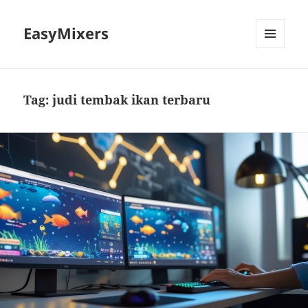
EasyMixers
MENU
AND
WIDGETS
Tag:
judi tembak ikan terbaru