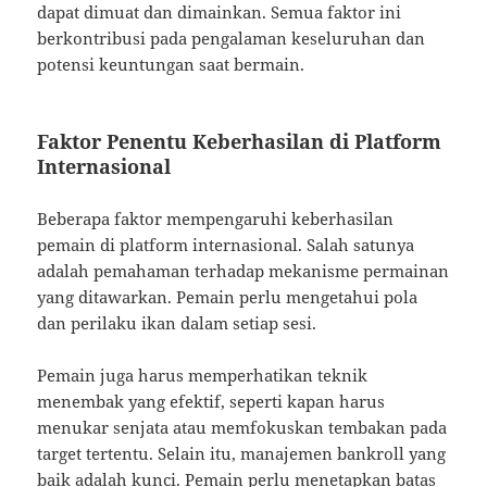
dapat dimuat dan dimainkan. Semua faktor ini
berkontribusi pada pengalaman keseluruhan dan
potensi keuntungan saat bermain.
Faktor Penentu Keberhasilan di Platform
Internasional
Beberapa faktor mempengaruhi keberhasilan
pemain di platform internasional. Salah satunya
adalah pemahaman terhadap mekanisme permainan
yang ditawarkan. Pemain perlu mengetahui pola
dan perilaku ikan dalam setiap sesi.
Pemain juga harus memperhatikan teknik
menembak yang efektif, seperti kapan harus
menukar senjata atau memfokuskan tembakan pada
target tertentu. Selain itu, manajemen bankroll yang
baik adalah kunci. Pemain perlu menetapkan batas