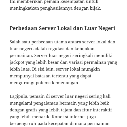
Ini memberikan pemain kesempatan untuk
meningkatkan penghasilannya dengan bijak.
Perbedaan Server Lokal dan Luar Negeri
Salah satu perbedaan utama antara server lokal dan
luar negeri adalah regulasi dan kebijakan
permainan. Server luar negeri seringkali memiliki
jackpot yang lebih besar dan variasi permainan yang
lebih luas. Di sisi lain, server lokal mungkin
mempunyai batasan tertentu yang dapat
mengurangi potensi kemenangan.
Lagipula, pemain di server luar negeri sering kali
mengalami pengalaman bermain yang lebih baik
dengan grafis yang lebih tajam dan fitur interaktif
yang lebih menarik. Koneksi internet juga
berpengaruh pada kecepatan di mana permainan