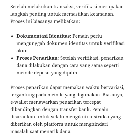
Setelah melakukan transaksi, verifikasi merupakan
langkah penting untuk memastikan keamanan.
Proses ini biasanya melibatkan:
Dokumentasi Identitas:
Pemain perlu
mengunggah dokumen identitas untuk verifikasi
akun.
Proses Penarikan:
Setelah verifikasi, penarikan
dana dilakukan dengan cara yang sama seperti
metode deposit yang dipilih.
Proses penarikan dapat memakan waktu bervariasi,
tergantung pada metode yang digunakan. Biasanya,
e-wallet menawarkan penarikan tercepat
dibandingkan dengan transfer bank. Pemain
disarankan untuk selalu mengikuti instruksi yang
diberikan oleh platform untuk menghindari
masalah saat menarik dana.