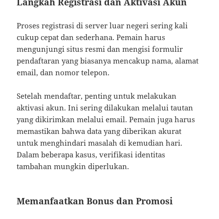
Langkah Registrasi dan Aktivasi Akun
Proses registrasi di server luar negeri sering kali
cukup cepat dan sederhana. Pemain harus
mengunjungi situs resmi dan mengisi formulir
pendaftaran yang biasanya mencakup nama, alamat
email, dan nomor telepon.
Setelah mendaftar, penting untuk melakukan
aktivasi akun. Ini sering dilakukan melalui tautan
yang dikirimkan melalui email. Pemain juga harus
memastikan bahwa data yang diberikan akurat
untuk menghindari masalah di kemudian hari.
Dalam beberapa kasus, verifikasi identitas
tambahan mungkin diperlukan.
Memanfaatkan Bonus dan Promosi