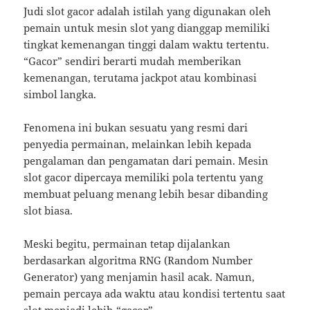
Judi slot gacor adalah istilah yang digunakan oleh
pemain untuk mesin slot yang dianggap memiliki
tingkat kemenangan tinggi dalam waktu tertentu.
“Gacor” sendiri berarti mudah memberikan
kemenangan, terutama jackpot atau kombinasi
simbol langka.
Fenomena ini bukan sesuatu yang resmi dari
penyedia permainan, melainkan lebih kepada
pengalaman dan pengamatan dari pemain. Mesin
slot gacor dipercaya memiliki pola tertentu yang
membuat peluang menang lebih besar dibanding
slot biasa.
Meski begitu, permainan tetap dijalankan
berdasarkan algoritma RNG (Random Number
Generator) yang menjamin hasil acak. Namun,
pemain percaya ada waktu atau kondisi tertentu saat
slot menjadi lebih “gacor”.