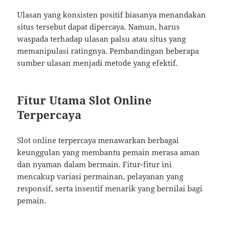
Ulasan yang konsisten positif biasanya menandakan
situs tersebut dapat dipercaya. Namun, harus
waspada terhadap ulasan palsu atau situs yang
memanipulasi ratingnya. Pembandingan beberapa
sumber ulasan menjadi metode yang efektif.
Fitur Utama Slot Online
Terpercaya
Slot online terpercaya menawarkan berbagai
keunggulan yang membantu pemain merasa aman
dan nyaman dalam bermain. Fitur-fitur ini
mencakup variasi permainan, pelayanan yang
responsif, serta insentif menarik yang bernilai bagi
pemain.