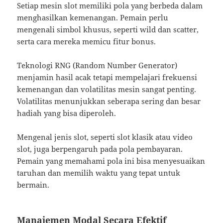
Setiap mesin slot memiliki pola yang berbeda dalam
menghasilkan kemenangan. Pemain perlu
mengenali simbol khusus, seperti wild dan scatter,
serta cara mereka memicu fitur bonus.
Teknologi RNG (Random Number Generator)
menjamin hasil acak tetapi mempelajari frekuensi
kemenangan dan volatilitas mesin sangat penting.
Volatilitas menunjukkan seberapa sering dan besar
hadiah yang bisa diperoleh.
Mengenal jenis slot, seperti slot klasik atau video
slot, juga berpengaruh pada pola pembayaran.
Pemain yang memahami pola ini bisa menyesuaikan
taruhan dan memilih waktu yang tepat untuk
bermain.
Manajemen Modal Secara Efektif