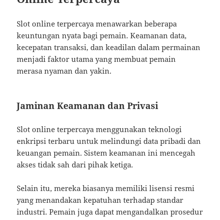
Slot online terpercaya menawarkan beberapa
keuntungan nyata bagi pemain. Keamanan data,
kecepatan transaksi, dan keadilan dalam permainan
menjadi faktor utama yang membuat pemain
merasa nyaman dan yakin.
Jaminan Keamanan dan Privasi
Slot online terpercaya menggunakan teknologi
enkripsi terbaru untuk melindungi data pribadi dan
keuangan pemain. Sistem keamanan ini mencegah
akses tidak sah dari pihak ketiga.
Selain itu, mereka biasanya memiliki lisensi resmi
yang menandakan kepatuhan terhadap standar
industri. Pemain juga dapat mengandalkan prosedur