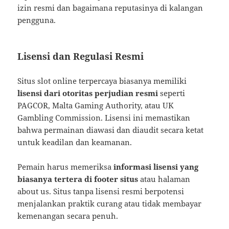
izin resmi dan bagaimana reputasinya di kalangan
pengguna.
Lisensi dan Regulasi Resmi
Situs slot online terpercaya biasanya memiliki
lisensi dari otoritas perjudian resmi
seperti
PAGCOR, Malta Gaming Authority, atau UK
Gambling Commission. Lisensi ini memastikan
bahwa permainan diawasi dan diaudit secara ketat
untuk keadilan dan keamanan.
Pemain harus memeriksa
informasi lisensi yang
biasanya tertera di footer situs
atau halaman
about us. Situs tanpa lisensi resmi berpotensi
menjalankan praktik curang atau tidak membayar
kemenangan secara penuh.