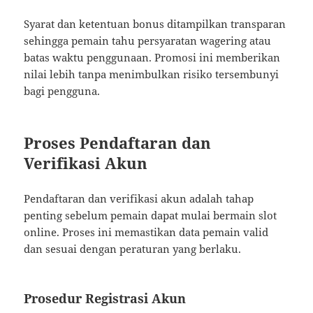
Syarat dan ketentuan bonus ditampilkan transparan
sehingga pemain tahu persyaratan wagering atau
batas waktu penggunaan. Promosi ini memberikan
nilai lebih tanpa menimbulkan risiko tersembunyi
bagi pengguna.
Proses Pendaftaran dan
Verifikasi Akun
Pendaftaran dan verifikasi akun adalah tahap
penting sebelum pemain dapat mulai bermain slot
online. Proses ini memastikan data pemain valid
dan sesuai dengan peraturan yang berlaku.
Prosedur Registrasi Akun