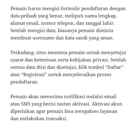
Pemain harus mengisi formulir pendaftaran dengan
data pribadi yang benar, meliputi nama lengkap,
alamat email, nomor telepon, dan tanggal lahir.
Setelah mengisi data, biasanya pemain diminta
membuat username dan kata sandi yang aman.
Terkadang, situs meminta pemain untuk menyetujui
syarat dan ketentuan serta kebijakan privasi. Setelah
semua data diisi dan disetujui, klik tombol “Daftar”
atau “Registrasi” untuk menyelesaikan proses
pendaftaran.
Pemain akan menerima notifikasi melalui email
atau SMS yang berisi tautan aktivasi. Aktivasi akun
diperlukan agar pemain bisa mengakses layanan
dan melakukan transaksi.