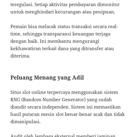
teregulasi. Setiap aktivitas pembayaran dimonitor
untuk menghindari kecurangan atau penipuan.
Pemain bisa melacak status transaksi secara real-
time, sehingga transparansi keuangan terjaga
dengan baik. Ini membantu mengurangi
kekhawatiran terkait dana yang ditransfer atau
diterima.
Peluang Menang yang Adil
Situs slot online terpercaya menggunakan sistem
RNG (Random Number Generator) yang sudah
diaudit secara independen. Sistem ini memastikan
hasil putaran mesin slot benar-benar acak dan tidak
dimanipulasi.
Audit oleh lembaga eksternal memberi jaminan