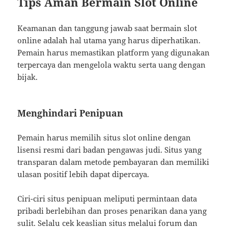
Tips Aman Bermain Slot Online
Keamanan dan tanggung jawab saat bermain slot
online adalah hal utama yang harus diperhatikan.
Pemain harus memastikan platform yang digunakan
terpercaya dan mengelola waktu serta uang dengan
bijak.
Menghindari Penipuan
Pemain harus memilih situs slot online dengan
lisensi resmi dari badan pengawas judi. Situs yang
transparan dalam metode pembayaran dan memiliki
ulasan positif lebih dapat dipercaya.
Ciri-ciri situs penipuan meliputi permintaan data
pribadi berlebihan dan proses penarikan dana yang
sulit. Selalu cek keaslian situs melalui forum dan