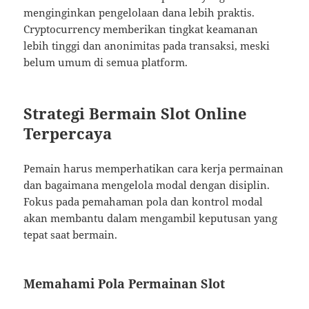
menginginkan pengelolaan dana lebih praktis.
Cryptocurrency memberikan tingkat keamanan
lebih tinggi dan anonimitas pada transaksi, meski
belum umum di semua platform.
Strategi Bermain Slot Online
Terpercaya
Pemain harus memperhatikan cara kerja permainan
dan bagaimana mengelola modal dengan disiplin.
Fokus pada pemahaman pola dan kontrol modal
akan membantu dalam mengambil keputusan yang
tepat saat bermain.
Memahami Pola Permainan Slot