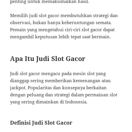
penting untuk memaksimalkan hasil.
Memilih judi slot gacor membutuhkan strategi dan
observasi, bukan hanya keberuntungan semata.
Pemain yang mengetahui ciri-ciri slot gacor dapat
mengambil keputusan lebih tepat saat bermain.
Apa Itu Judi Slot Gacor
Judi slot gacor mengacu pada mesin slot yang
dianggap sering memberikan kemenangan atau
jackpot. Popularitas dan konsepnya berkaitan
dengan peluang dan strategi dalam permainan slot
yang sering dimainkan di Indonesia.
Definisi Judi Slot Gacor