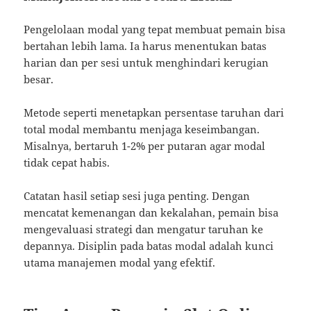
Pengelolaan modal yang tepat membuat pemain bisa
bertahan lebih lama. Ia harus menentukan batas
harian dan per sesi untuk menghindari kerugian
besar.
Metode seperti menetapkan persentase taruhan dari
total modal membantu menjaga keseimbangan.
Misalnya, bertaruh 1-2% per putaran agar modal
tidak cepat habis.
Catatan hasil setiap sesi juga penting. Dengan
mencatat kemenangan dan kekalahan, pemain bisa
mengevaluasi strategi dan mengatur taruhan ke
depannya. Disiplin pada batas modal adalah kunci
utama manajemen modal yang efektif.