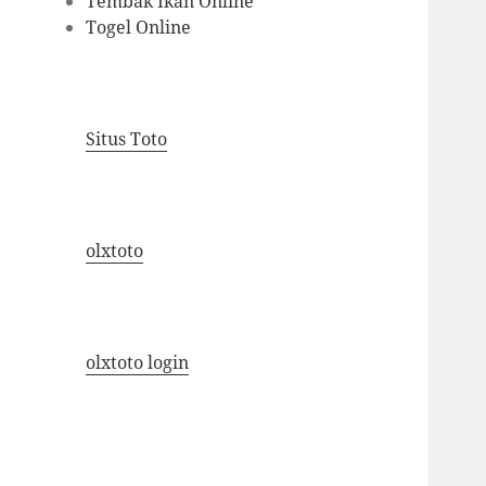
Tembak Ikan Online
Togel Online
Situs Toto
olxtoto
olxtoto login