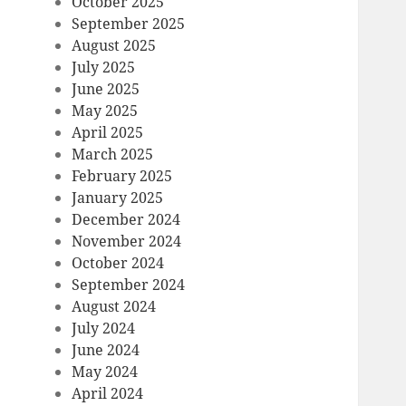
October 2025
September 2025
August 2025
July 2025
June 2025
May 2025
April 2025
March 2025
February 2025
January 2025
December 2024
November 2024
October 2024
September 2024
August 2024
July 2024
June 2024
May 2024
April 2024