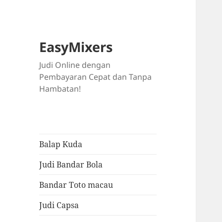
EasyMixers
Judi Online dengan
Pembayaran Cepat dan Tanpa
Hambatan!
Balap Kuda
Judi Bandar Bola
Bandar Toto macau
Judi Capsa