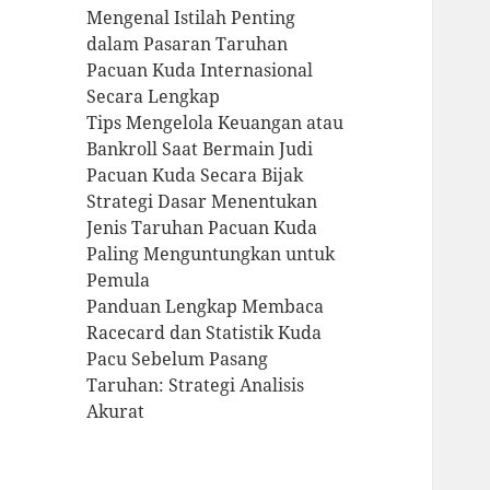
Mengenal Istilah Penting
dalam Pasaran Taruhan
Pacuan Kuda Internasional
Secara Lengkap
Tips Mengelola Keuangan atau
Bankroll Saat Bermain Judi
Pacuan Kuda Secara Bijak
Strategi Dasar Menentukan
Jenis Taruhan Pacuan Kuda
Paling Menguntungkan untuk
Pemula
Panduan Lengkap Membaca
Racecard dan Statistik Kuda
Pacu Sebelum Pasang
Taruhan: Strategi Analisis
Akurat