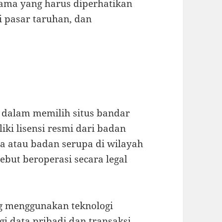
tama yang harus diperhatikan
i pasar taruhan, dan
dalam memilih situs bandar
iki lisensi resmi dari badan
na atau badan serupa di wilayah
ebut beroperasi secara legal
ng menggunakan teknologi
gi data pribadi dan transaksi