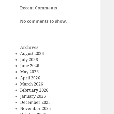
Recent Comments
No comments to show.
Archives
August 2026
July 2026
June 2026
May 2026
April 2026
March 2026
February 2026
January 2026
December 2025
November 2025