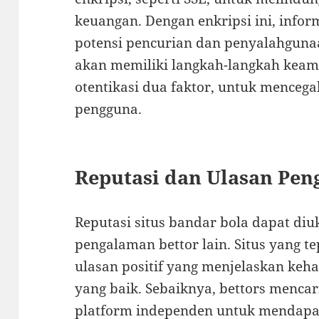
keuangan. Dengan enkripsi ini, infor
potensi pencurian dan penyalahgunaan
akan memiliki langkah-langkah keam
otentikasi dua faktor, untuk mencega
pengguna.
Reputasi dan Ulasan Pen
Reputasi situs bandar bola dapat di
pengalaman bettor lain. Situs yang 
ulasan positif yang menjelaskan keh
yang baik. Sebaiknya, bettors mencar
platform independen untuk mendapa