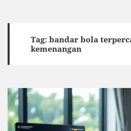
Tag:
bandar bola terperc
kemenangan