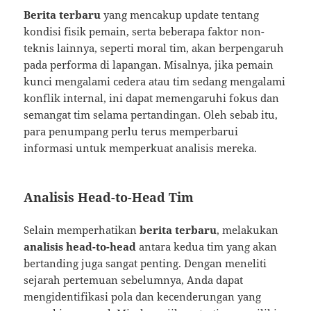
Berita terbaru
yang mencakup update tentang
kondisi fisik pemain, serta beberapa faktor non-
teknis lainnya, seperti moral tim, akan berpengaruh
pada performa di lapangan. Misalnya, jika pemain
kunci mengalami cedera atau tim sedang mengalami
konflik internal, ini dapat memengaruhi fokus dan
semangat tim selama pertandingan. Oleh sebab itu,
para penumpang perlu terus memperbarui
informasi untuk memperkuat analisis mereka.
Analisis Head-to-Head Tim
Selain memperhatikan
berita terbaru
, melakukan
analisis head-to-head
antara kedua tim yang akan
bertanding juga sangat penting. Dengan meneliti
sejarah pertemuan sebelumnya, Anda dapat
mengidentifikasi pola dan kecenderungan yang