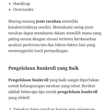
Handicap
Over/under
Masing-masing
jenis taruhan
memiliki
karakteristiknya sendiri. Memahami setiap jenis
taruhan dapat membantu dalam memilih mana yang
paling sesuai dengan situasi tertentu berdasarkan
analisis performa tim dan faktor-faktor lain yang
memengaruhi hasil pertandingan.
Pengelolaan Bankroll yang Baik
Pengelolaan Bankroll
yang baik sangat diperlukan
untuk kelangsungan taruhan yang sehat. Berikut
adalah beberapa tips untuk
pengelolaan bankroll
yang efektif:
Tetapkan batas taruhan harian atau mingguan