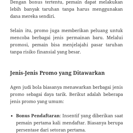
Dengan bonus tertentu, pemain dapat melakukan
lebih banyak taruhan tanpa harus menggunakan
dana mereka sendiri.
Selain itu, promo juga memberikan peluang untuk
mencoba berbagai jenis permainan baru. Melalui
promosi, pemain bisa menjelajahi pasar taruhan
tanpa risiko finansial yang besar.
Jenis-Jenis Promo yang Ditawarkan
Agen judi bola biasanya menawarkan berbagai jenis
promo sebagai daya tarik. Berikut adalah beberapa
jenis promo yang umum:
Bonus Pendaftaran
: Insentif yang diberikan saat
pemain pertama kali mendaftar. Biasanya berupa
persentase dari setoran pertama.