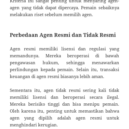
Kriteria ini sangat penting untuk menyaring agen-
agen yang tidak dapat dipercaya. Pemain sebaiknya
melakukan riset sebelum memilih agen.
Perbedaan Agen Resmi dan Tidak Resmi
Agen resmi memiliki lisensi dan regulasi yang
memandunya. Mereka beroperasi di bawah
pengawasan hukum, sehingga menawarkan
perlindungan kepada pemain. Selain itu, transaksi
keuangan di agen resmi biasanya lebih aman.
Sementara itu, agen tidak resmi sering kali tidak
memiliki lisensi dan beroperasi secara ilegal.
Mereka berisiko tinggi dan bisa menipu pemain.
Oleh karena itu, penting untuk memastikan bahwa
agen yang dipilih adalah agen resmi untuk
menghindari kerugian.