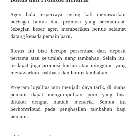
Agen bola terpercaya sering kali menawarkan
berbagai bonus dan promosi yang bermanfaat.
Sebagian besar agen memberikan bonus selamat
datang kepada pemain baru.
Bonus ini bisa berupa persentase dari deposit
pertama atau sejumlah uang tambahan. Selain itu,
terdapat juga promosi harian atau mingguan yang
menawarkan cashback dan bonus tambahan.
Program loyalitas pun menjadi daya tarik, di mana
pemain dapat mengumpulkan poin yang bisa
ditukar dengan hadiah menarik. Semua ini
berkontribusi pada penghasilan tambahan bagi
pemain.