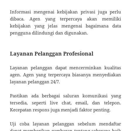
Informasi mengenai kebijakan privasi juga perlu
dibaca. Agen yang terpercaya akan memiliki
kebijakan yang jelas mengenai bagaimana data
pengguna dilindungi dan digunakan.
Layanan Pelanggan Profesional
Layanan pelanggan dapat mencerminkan kualitas
agen. Agen yang terpercaya biasanya menyediakan
layanan pelanggan 24/7.
Pastikan ada berbagai saluran komunikasi yang
tersedia, seperti live chat, email, dan telepon.
Kecepatan respons juga menjadi faktor penting.
Uji coba layanan pelanggan sebelum mendaftar
dapat memberikan gambaran tentang seberapa baik