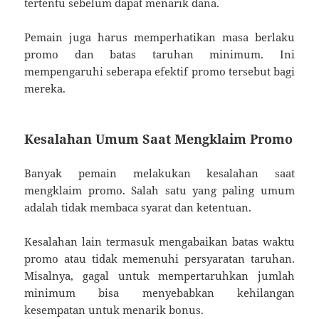
tertentu sebelum dapat menarik dana.
Pemain juga harus memperhatikan masa berlaku
promo dan batas taruhan minimum. Ini
mempengaruhi seberapa efektif promo tersebut bagi
mereka.
Kesalahan Umum Saat Mengklaim Promo
Banyak pemain melakukan kesalahan saat
mengklaim promo. Salah satu yang paling umum
adalah tidak membaca syarat dan ketentuan.
Kesalahan lain termasuk mengabaikan batas waktu
promo atau tidak memenuhi persyaratan taruhan.
Misalnya, gagal untuk mempertaruhkan jumlah
minimum bisa menyebabkan kehilangan
kesempatan untuk menarik bonus.