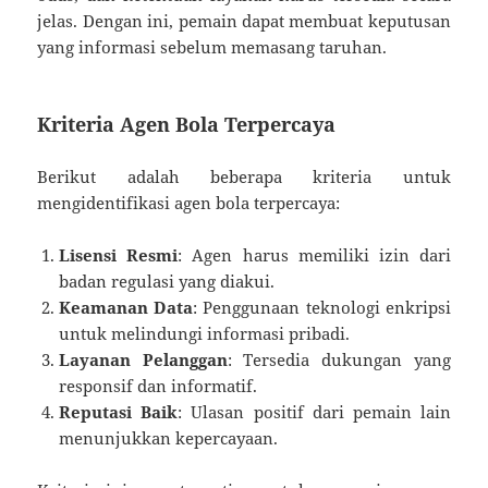
jelas. Dengan ini, pemain dapat membuat keputusan
yang informasi sebelum memasang taruhan.
Kriteria Agen Bola Terpercaya
Berikut adalah beberapa kriteria untuk
mengidentifikasi agen bola terpercaya:
Lisensi Resmi
: Agen harus memiliki izin dari
badan regulasi yang diakui.
Keamanan Data
: Penggunaan teknologi enkripsi
untuk melindungi informasi pribadi.
Layanan Pelanggan
: Tersedia dukungan yang
responsif dan informatif.
Reputasi Baik
: Ulasan positif dari pemain lain
menunjukkan kepercayaan.