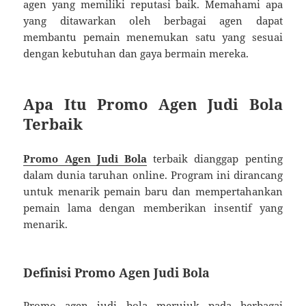
agen yang memiliki reputasi baik. Memahami apa
yang ditawarkan oleh berbagai agen dapat
membantu pemain menemukan satu yang sesuai
dengan kebutuhan dan gaya bermain mereka.
Apa Itu Promo Agen Judi Bola
Terbaik
Promo Agen Judi Bola
terbaik dianggap penting
dalam dunia taruhan online. Program ini dirancang
untuk menarik pemain baru dan mempertahankan
pemain lama dengan memberikan insentif yang
menarik.
Definisi Promo Agen Judi Bola
Promo agen judi bola merujuk pada berbagai