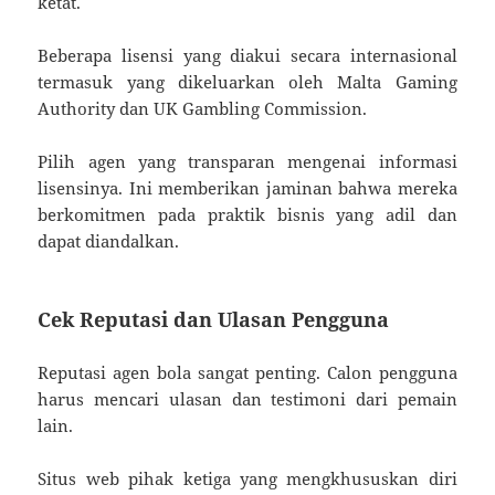
ketat.
Beberapa lisensi yang diakui secara internasional
termasuk yang dikeluarkan oleh Malta Gaming
Authority dan UK Gambling Commission.
Pilih agen yang transparan mengenai informasi
lisensinya. Ini memberikan jaminan bahwa mereka
berkomitmen pada praktik bisnis yang adil dan
dapat diandalkan.
Cek Reputasi dan Ulasan Pengguna
Reputasi agen bola sangat penting. Calon pengguna
harus mencari ulasan dan testimoni dari pemain
lain.
Situs web pihak ketiga yang mengkhususkan diri