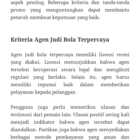
aspek penting. Beberapa kriteria dan tanda-tanda
promo yang menguntungkan dapat membantu
petaruh membuat keputusan yang baik.
Kriteria Agen Judi Bola Terpercaya
Agen judi bola terpercaya memiliki lisensi resmi
yang diakui. Lisensi menunjukkan bahwa agen
tersebut beroperasi secara legal dan mengikuti
regulasi yang berlaku. Selain itu, agen harus
memiliki reputasi baik dalam memberikan
pelayanan kepada pelanggan.
Pengguna juga perlu memeriksa ulasan dan
testimoni dari pemain lain. Ulasan positif sering kali
menjadi indikator bahwa agen tersebut dapat
diandalkan. Pastikan juga bahwa agen menyediakan
berbagai metode pembayaran yang aman dan