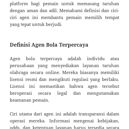
platform bagi pemain untuk memasang taruhan
dengan aman dan adil. Memahami definisi dan ciri-
ciri agen ini membantu pemain memilih tempat
yang tepat untuk berjudi.
Definisi Agen Bola Terpercaya
Agen bola terpercaya adalah individu atau
perusahaan yang menyediakan layanan taruhan
olahraga secara online. Mereka biasanya memiliki
lisensi resmi dan mengikuti regulasi yang berlaku.
Lisensi ini memastikan bahwa agen tersebut
beroperasi secara legal dan mengutamakan
keamanan pemain.
Ciri utama dari agen ini adalah transparansi dalam
operasi mereka. Informasi mengenai kebijakan,
odds, dan ketentuan layanan harus tersedia secara