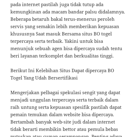
pada internet pastilah juga tidak tutup ada
kemungkinan ada macam bandar palsu didalamnya.
Beberapa betaruh bakal terus-menerus peroleh
servis yang semakin lebih memberikan kepuasan
khususnya Saat masuk Bersama situs BO togel
terpercaya serta terbaik. Yakini untuk bisa
menunjuk sebuah agen bisa dipercaya sudah tentu
beri layanan terkomplet dan berkualitas tinggi.
Berikut Ini Kelebihan Situs Dapat dipercaya BO
Togel Yang Udah Bersertifikasi
Mengerjakan pelbagai spekulasi sengit yang dapat
menjadi unggulan terpercaya serta terbaik dalam
raih untung serta kepuasan spesifik pastilah dapat
pemain temukan dalam website bisa dipercaya.
Bertambah banyak web-site judi dalam internet
tidak berarti membikin bettor atau pemula bebas
putuskan atau cuman serampangan. Penting adaya