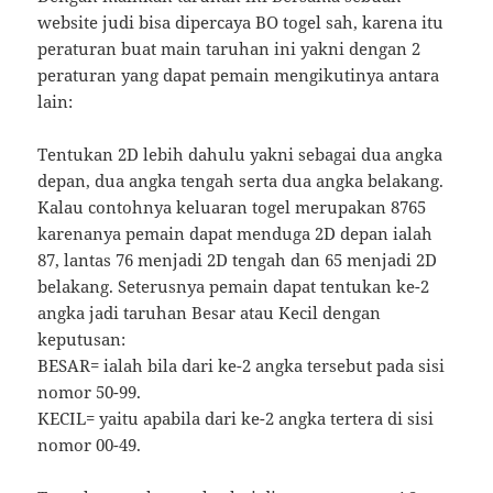
website judi bisa dipercaya BO togel sah, karena itu
peraturan buat main taruhan ini yakni dengan 2
peraturan yang dapat pemain mengikutinya antara
lain:
Tentukan 2D lebih dahulu yakni sebagai dua angka
depan, dua angka tengah serta dua angka belakang.
Kalau contohnya keluaran togel merupakan 8765
karenanya pemain dapat menduga 2D depan ialah
87, lantas 76 menjadi 2D tengah dan 65 menjadi 2D
belakang. Seterusnya pemain dapat tentukan ke-2
angka jadi taruhan Besar atau Kecil dengan
keputusan:
BESAR= ialah bila dari ke-2 angka tersebut pada sisi
nomor 50-99.
KECIL= yaitu apabila dari ke-2 angka tertera di sisi
nomor 00-49.