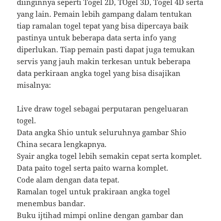
diinginnya seperti Togel 2D, TOgel 3D, Togel 4D serta
yang lain. Pemain lebih gampang dalam tentukan
tiap ramalan togel tepat yang bisa dipercaya baik
pastinya untuk beberapa data serta info yang
diperlukan. Tiap pemain pasti dapat juga temukan
servis yang jauh makin terkesan untuk beberapa
data perkiraan angka togel yang bisa disajikan
misalnya:
Live draw togel sebagai perputaran pengeluaran
togel.
Data angka Shio untuk seluruhnya gambar Shio
China secara lengkapnya.
Syair angka togel lebih semakin cepat serta komplet.
Data paito togel serta paito warna komplet.
Code alam dengan data tepat.
Ramalan togel untuk prakiraan angka togel
menembus bandar.
Buku ijtihad mimpi online dengan gambar dan