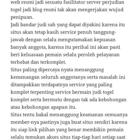
web resmi jadi sesuatu fasilitator server perjudian
togel jadi blog resmi tak akan mengerjakan wujud
penipuan.
Jadi bandar judi sah yang dapat diyakini karena itu
situs akan tetap kasih service penuh tanggung-
jawab dengan selalu mengutamakan kepuasan
banyak anggota, karena itu perihal ini akan pasti
beri keluasaan pemain selalu peroleh pelayanan
terhebat dan terkomplet.
Situs paling dipercaya nyata menanggung
kemenangan seluruh anggotanya serta masalah ini
ditampakkan terdapatnya service yang paling
komplet terpenting service bermain judi togel
komplet serta bermutu dengan tak ada kebohongan
atau kebohongan apapun itu.
Situs tentu bakal menanggung keamanan semuanya
member-nya pastinya juga buat situs sendiri karena
itu siap link pilihan yang benar membikin pemain
selalu temukan akses situs tiap-tiap hari setiap saat