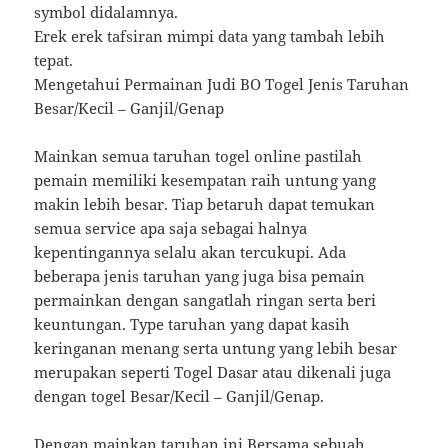
symbol didalamnya.
Erek erek tafsiran mimpi data yang tambah lebih
tepat.
Mengetahui Permainan Judi BO Togel Jenis Taruhan
Besar/Kecil – Ganjil/Genap
Mainkan semua taruhan togel online pastilah
pemain memiliki kesempatan raih untung yang
makin lebih besar. Tiap betaruh dapat temukan
semua service apa saja sebagai halnya
kepentingannya selalu akan tercukupi. Ada
beberapa jenis taruhan yang juga bisa pemain
permainkan dengan sangatlah ringan serta beri
keuntungan. Type taruhan yang dapat kasih
keringanan menang serta untung yang lebih besar
merupakan seperti Togel Dasar atau dikenali juga
dengan togel Besar/Kecil – Ganjil/Genap.
Dengan mainkan taruhan ini Bersama sebuah