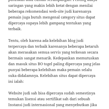
saringan yang makin lebih ketat dengan menilai
beberapa rekomendasi web-site judi karenanya
pemain juga butuh mengenal category situs dapat
dipercaya supaya lebih gampang tentukan yang
terbaik.
Tentu, oleh karena ada kelebihan blog judi
terpercaya dan terbaik karenanya beberapa betaruh
akan merasakan semua servis yang terkesan secara
bermain sangat menarik. Kedepankan memutuskan
dan masuk situs BO togel paling dipercaya yang jelas
punyai beberapa kelebihan maka pemain selalu
suka didalamnya. Kelebihan situs dapat dipercaya
ini ialah:
Website judi sah bisa dipercaya sudah semestinya
temukan lisensi atau sertifikat sah dari sebuah
Instansi judi internasional yang menyebutkan jika