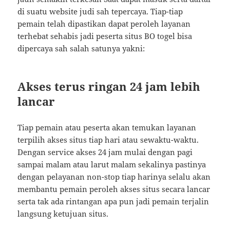
di suatu website judi sah tepercaya. Tiap-tiap
pemain telah dipastikan dapat peroleh layanan
terhebat sehabis jadi peserta situs BO togel bisa
dipercaya sah salah satunya yakni:
Akses terus ringan 24 jam lebih
lancar
Tiap pemain atau peserta akan temukan layanan
terpilih akses situs tiap hari atau sewaktu-waktu.
Dengan service akses 24 jam mulai dengan pagi
sampai malam atau larut malam sekalinya pastinya
dengan pelayanan non-stop tiap harinya selalu akan
membantu pemain peroleh akses situs secara lancar
serta tak ada rintangan apa pun jadi pemain terjalin
langsung ketujuan situs.