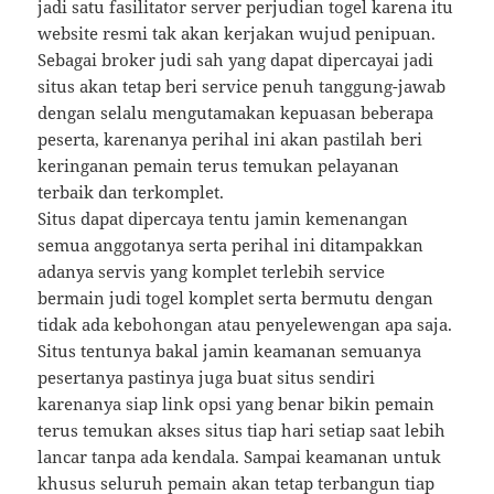
jadi satu fasilitator server perjudian togel karena itu
website resmi tak akan kerjakan wujud penipuan.
Sebagai broker judi sah yang dapat dipercayai jadi
situs akan tetap beri service penuh tanggung-jawab
dengan selalu mengutamakan kepuasan beberapa
peserta, karenanya perihal ini akan pastilah beri
keringanan pemain terus temukan pelayanan
terbaik dan terkomplet.
Situs dapat dipercaya tentu jamin kemenangan
semua anggotanya serta perihal ini ditampakkan
adanya servis yang komplet terlebih service
bermain judi togel komplet serta bermutu dengan
tidak ada kebohongan atau penyelewengan apa saja.
Situs tentunya bakal jamin keamanan semuanya
pesertanya pastinya juga buat situs sendiri
karenanya siap link opsi yang benar bikin pemain
terus temukan akses situs tiap hari setiap saat lebih
lancar tanpa ada kendala. Sampai keamanan untuk
khusus seluruh pemain akan tetap terbangun tiap