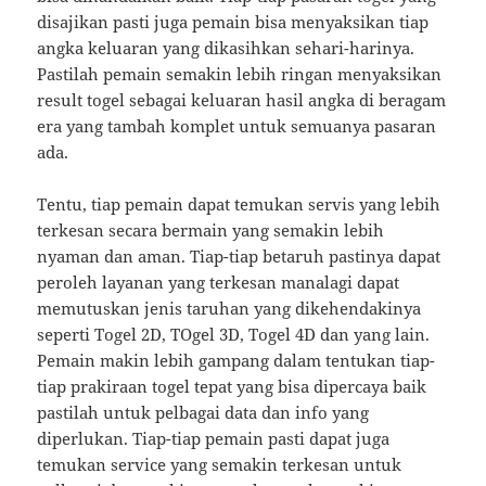
disajikan pasti juga pemain bisa menyaksikan tiap
angka keluaran yang dikasihkan sehari-harinya.
Pastilah pemain semakin lebih ringan menyaksikan
result togel sebagai keluaran hasil angka di beragam
era yang tambah komplet untuk semuanya pasaran
ada.
Tentu, tiap pemain dapat temukan servis yang lebih
terkesan secara bermain yang semakin lebih
nyaman dan aman. Tiap-tiap betaruh pastinya dapat
peroleh layanan yang terkesan manalagi dapat
memutuskan jenis taruhan yang dikehendakinya
seperti Togel 2D, TOgel 3D, Togel 4D dan yang lain.
Pemain makin lebih gampang dalam tentukan tiap-
tiap prakiraan togel tepat yang bisa dipercaya baik
pastilah untuk pelbagai data dan info yang
diperlukan. Tiap-tiap pemain pasti dapat juga
temukan service yang semakin terkesan untuk