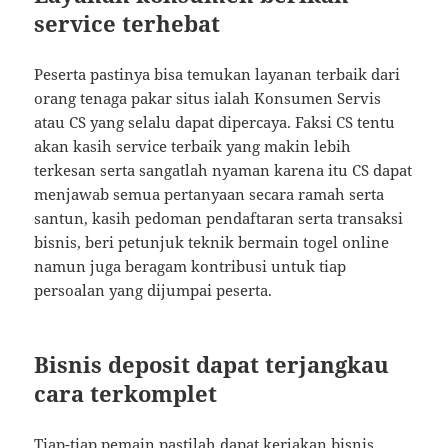
service terhebat
Peserta pastinya bisa temukan layanan terbaik dari
orang tenaga pakar situs ialah Konsumen Servis
atau CS yang selalu dapat dipercaya. Faksi CS tentu
akan kasih service terbaik yang makin lebih
terkesan serta sangatlah nyaman karena itu CS dapat
menjawab semua pertanyaan secara ramah serta
santun, kasih pedoman pendaftaran serta transaksi
bisnis, beri petunjuk teknik bermain togel online
namun juga beragam kontribusi untuk tiap
persoalan yang dijumpai peserta.
Bisnis deposit dapat terjangkau
cara terkomplet
Tiap-tiap pemain pastilah dapat kerjakan bisnis