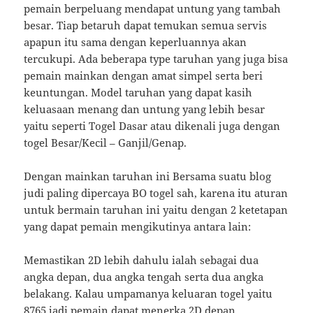
pemain berpeluang mendapat untung yang tambah
besar. Tiap betaruh dapat temukan semua servis
apapun itu sama dengan keperluannya akan
tercukupi. Ada beberapa type taruhan yang juga bisa
pemain mainkan dengan amat simpel serta beri
keuntungan. Model taruhan yang dapat kasih
keluasaan menang dan untung yang lebih besar
yaitu seperti Togel Dasar atau dikenali juga dengan
togel Besar/Kecil – Ganjil/Genap.
Dengan mainkan taruhan ini Bersama suatu blog
judi paling dipercaya BO togel sah, karena itu aturan
untuk bermain taruhan ini yaitu dengan 2 ketetapan
yang dapat pemain mengikutinya antara lain:
Memastikan 2D lebih dahulu ialah sebagai dua
angka depan, dua angka tengah serta dua angka
belakang. Kalau umpamanya keluaran togel yaitu
8765 jadi pemain dapat menerka 2D depan