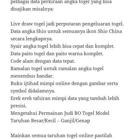
pelbagai data perkiraan angka togel yang bisa
disajikan misalnya:
Live draw togel jadi perputaran pengeluaran togel.
Data angka Shio untuk semuanya ikon Shio China
secara lengkapnya.
Syair angka togel lebih bisa cepat dan komplet.
Data paito togel dan paito warna komplet.
Code alam dengan data tepat.
Ramalan togel untuk ramalan angka togel
menembus bandar.
Buku ijtihad mimpi online dengan gambar serta
symbol didalamnya.
Erek erek tafsiran mimpi data yang tambah lebih
presisi.
Mengetahui Permainan Judi BO Togel Model
Taruhan Besar/Kecil – Ganjil/Genap
Mainkan semua taruhan togel online pastilah