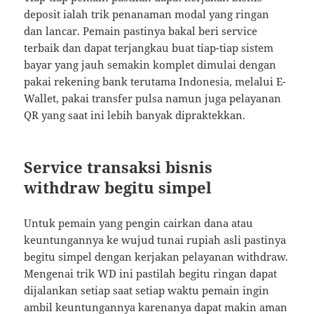
deposit ialah trik penanaman modal yang ringan
dan lancar. Pemain pastinya bakal beri service
terbaik dan dapat terjangkau buat tiap-tiap sistem
bayar yang jauh semakin komplet dimulai dengan
pakai rekening bank terutama Indonesia, melalui E-
Wallet, pakai transfer pulsa namun juga pelayanan
QR yang saat ini lebih banyak dipraktekkan.
Service transaksi bisnis
withdraw begitu simpel
Untuk pemain yang pengin cairkan dana atau
keuntungannya ke wujud tunai rupiah asli pastinya
begitu simpel dengan kerjakan pelayanan withdraw.
Mengenai trik WD ini pastilah begitu ringan dapat
dijalankan setiap saat setiap waktu pemain ingin
ambil keuntungannya karenanya dapat makin aman