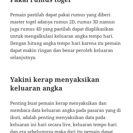
Pemain pastilah dapat pakai rumus yang diberi
master togel adanya rumus 2D, rumus 3D namun
juga rumus 4D yang pastilah dapat diaplikasikan
untuk mengalkulasi keluaran angka tempo hari.
Dengan hitung angka tempo hari karena itu pemain
dapat makin ringan dan benar peroleh keluaran
selanjutnya.
Yakini kerap menyaksikan
keluaran angka
Penting buat pemain kerap menyaksikan dan
membaca data keluaran angka pada pasaran yang di
ikuti, adalah penting menyaksikan data pada
keluaran ini hari secara live, keluaran tempo hari
dan era sebelumnya maka dari itu pemain dapat