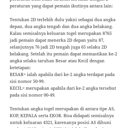
peraturan yang dapat pemain ikutinya antara lain:
Tentukan 2D terlebih dulu yakni sebagai dua angka
depan, dua angka tengah dan dua angka belakang.
Kalau semisalnya keluaran togel merupakan 8765
jadi pemain dapat menerka 2D depan yaitu 87,
selanjutnya 76 jadi 2D tengah juga 65 selaku 2D
belakang. Setelah itu pemain dapat memastikan ke-2
angka selaku taruhan Besar atau Kecil dengan
ketetapan:
BESAR= ialah apabila dari ke-2 angka terdapat pada
sisi nomor 50-99.
KECIL= merupakan apabila dari ke-2 angka tersebut
pada sisi nomor 00-49.
Tentukan angka togel merupakan di antara tipe AS,
KOP, KEPALA serta EKOR. Bisa didapati semisalnya
untuk keluaran 4321, karenanya posisi AS dihuni