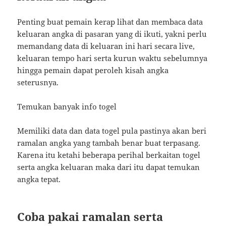
Penting buat pemain kerap lihat dan membaca data
keluaran angka di pasaran yang di ikuti, yakni perlu
memandang data di keluaran ini hari secara live,
keluaran tempo hari serta kurun waktu sebelumnya
hingga pemain dapat peroleh kisah angka
seterusnya.
Temukan banyak info togel
Memiliki data dan data togel pula pastinya akan beri
ramalan angka yang tambah benar buat terpasang.
Karena itu ketahi beberapa perihal berkaitan togel
serta angka keluaran maka dari itu dapat temukan
angka tepat.
Coba pakai ramalan serta