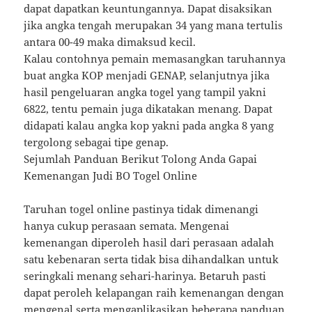
dapat dapatkan keuntungannya. Dapat disaksikan
jika angka tengah merupakan 34 yang mana tertulis
antara 00-49 maka dimaksud kecil.
Kalau contohnya pemain memasangkan taruhannya
buat angka KOP menjadi GENAP, selanjutnya jika
hasil pengeluaran angka togel yang tampil yakni
6822, tentu pemain juga dikatakan menang. Dapat
didapati kalau angka kop yakni pada angka 8 yang
tergolong sebagai tipe genap.
Sejumlah Panduan Berikut Tolong Anda Gapai
Kemenangan Judi BO Togel Online
Taruhan togel online pastinya tidak dimenangi
hanya cukup perasaan semata. Mengenai
kemenangan diperoleh hasil dari perasaan adalah
satu kebenaran serta tidak bisa dihandalkan untuk
seringkali menang sehari-harinya. Betaruh pasti
dapat peroleh kelapangan raih kemenangan dengan
mengenal serta mengaplikasikan beberapa panduan