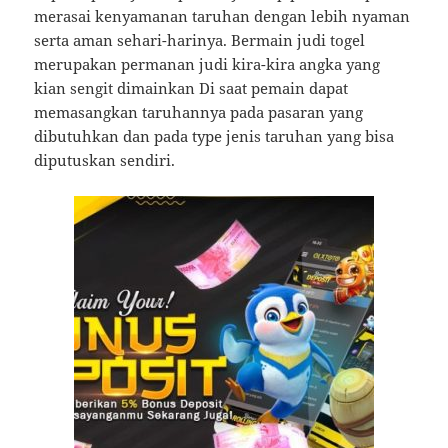
merasai kenyamanan taruhan dengan lebih nyaman
serta aman sehari-harinya. Bermain judi togel
merupakan permanan judi kira-kira angka yang
kian sengit dimainkan Di saat pemain dapat
memasangkan taruhannya pada pasaran yang
dibutuhkan dan pada type jenis taruhan yang bisa
diputuskan sendiri.