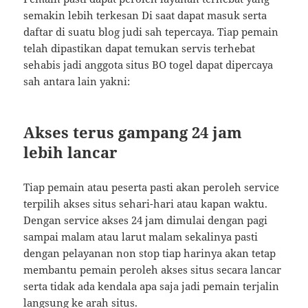
semakin lebih terkesan Di saat dapat masuk serta
daftar di suatu blog judi sah tepercaya. Tiap pemain
telah dipastikan dapat temukan servis terhebat
sehabis jadi anggota situs BO togel dapat dipercaya
sah antara lain yakni:
Akses terus gampang 24 jam
lebih lancar
Tiap pemain atau peserta pasti akan peroleh service
terpilih akses situs sehari-hari atau kapan waktu.
Dengan service akses 24 jam dimulai dengan pagi
sampai malam atau larut malam sekalinya pasti
dengan pelayanan non stop tiap harinya akan tetap
membantu pemain peroleh akses situs secara lancar
serta tidak ada kendala apa saja jadi pemain terjalin
langsung ke arah situs.