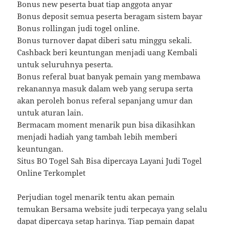
Bonus new peserta buat tiap anggota anyar
Bonus deposit semua peserta beragam sistem bayar
Bonus rollingan judi togel online.
Bonus turnover dapat diberi satu minggu sekali.
Cashback beri keuntungan menjadi uang Kembali
untuk seluruhnya peserta.
Bonus referal buat banyak pemain yang membawa
rekanannya masuk dalam web yang serupa serta
akan peroleh bonus referal sepanjang umur dan
untuk aturan lain.
Bermacam moment menarik pun bisa dikasihkan
menjadi hadiah yang tambah lebih memberi
keuntungan.
Situs BO Togel Sah Bisa dipercaya Layani Judi Togel
Online Terkomplet
Perjudian togel menarik tentu akan pemain
temukan Bersama website judi terpecaya yang selalu
dapat dipercaya setap harinya. Tiap pemain dapat