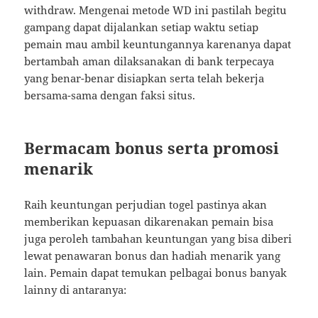
withdraw. Mengenai metode WD ini pastilah begitu
gampang dapat dijalankan setiap waktu setiap
pemain mau ambil keuntungannya karenanya dapat
bertambah aman dilaksanakan di bank terpecaya
yang benar-benar disiapkan serta telah bekerja
bersama-sama dengan faksi situs.
Bermacam bonus serta promosi
menarik
Raih keuntungan perjudian togel pastinya akan
memberikan kepuasan dikarenakan pemain bisa
juga peroleh tambahan keuntungan yang bisa diberi
lewat penawaran bonus dan hadiah menarik yang
lain. Pemain dapat temukan pelbagai bonus banyak
lainny di antaranya: