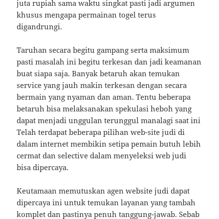
juta rupiah sama waktu singkat pasti jadi argumen
khusus mengapa permainan togel terus
digandrungi.
Taruhan secara begitu gampang serta maksimum
pasti masalah ini begitu terkesan dan jadi keamanan
buat siapa saja. Banyak betaruh akan temukan
service yang jauh makin terkesan dengan secara
bermain yang nyaman dan aman. Tentu beberapa
betaruh bisa melaksanakan spekulasi heboh yang
dapat menjadi unggulan terunggul manalagi saat ini
Telah terdapat beberapa pilihan web-site judi di
dalam internet membikin setipa pemain butuh lebih
cermat dan selective dalam menyeleksi web judi
bisa dipercaya.
Keutamaan memutuskan agen website judi dapat
dipercaya ini untuk temukan layanan yang tambah
komplet dan pastinya penuh tanggung-jawab. Sebab