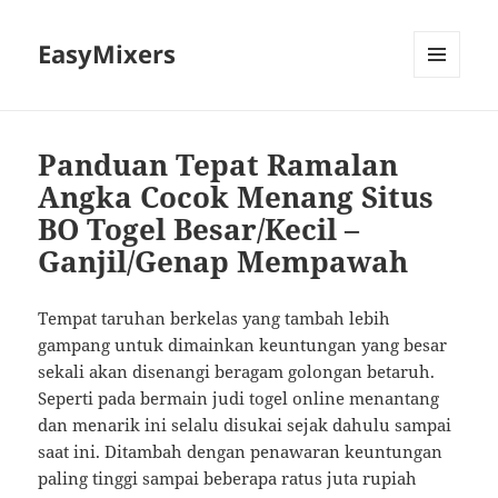
EasyMixers
MENU
AND
WIDGETS
Panduan Tepat Ramalan
Angka Cocok Menang Situs
BO Togel Besar/Kecil –
Ganjil/Genap Mempawah
Tempat taruhan berkelas yang tambah lebih
gampang untuk dimainkan keuntungan yang besar
sekali akan disenangi beragam golongan betaruh.
Seperti pada bermain judi togel online menantang
dan menarik ini selalu disukai sejak dahulu sampai
saat ini. Ditambah dengan penawaran keuntungan
paling tinggi sampai beberapa ratus juta rupiah