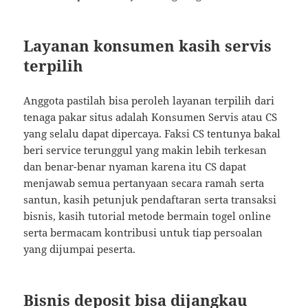
Layanan konsumen kasih servis
terpilih
Anggota pastilah bisa peroleh layanan terpilih dari
tenaga pakar situs adalah Konsumen Servis atau CS
yang selalu dapat dipercaya. Faksi CS tentunya bakal
beri service terunggul yang makin lebih terkesan
dan benar-benar nyaman karena itu CS dapat
menjawab semua pertanyaan secara ramah serta
santun, kasih petunjuk pendaftaran serta transaksi
bisnis, kasih tutorial metode bermain togel online
serta bermacam kontribusi untuk tiap persoalan
yang dijumpai peserta.
Bisnis deposit bisa dijangkau