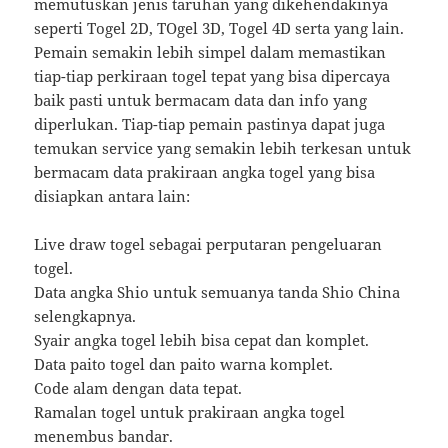
memutuskan jenis taruhan yang dikehendakinya
seperti Togel 2D, TOgel 3D, Togel 4D serta yang lain.
Pemain semakin lebih simpel dalam memastikan
tiap-tiap perkiraan togel tepat yang bisa dipercaya
baik pasti untuk bermacam data dan info yang
diperlukan. Tiap-tiap pemain pastinya dapat juga
temukan service yang semakin lebih terkesan untuk
bermacam data prakiraan angka togel yang bisa
disiapkan antara lain:
Live draw togel sebagai perputaran pengeluaran
togel.
Data angka Shio untuk semuanya tanda Shio China
selengkapnya.
Syair angka togel lebih bisa cepat dan komplet.
Data paito togel dan paito warna komplet.
Code alam dengan data tepat.
Ramalan togel untuk prakiraan angka togel
menembus bandar.