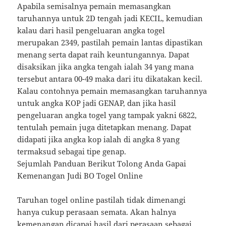
Apabila semisalnya pemain memasangkan
taruhannya untuk 2D tengah jadi KECIL, kemudian
kalau dari hasil pengeluaran angka togel
merupakan 2349, pastilah pemain lantas dipastikan
menang serta dapat raih keuntungannya. Dapat
disaksikan jika angka tengah ialah 34 yang mana
tersebut antara 00-49 maka dari itu dikatakan kecil.
Kalau contohnya pemain memasangkan taruhannya
untuk angka KOP jadi GENAP, dan jika hasil
pengeluaran angka togel yang tampak yakni 6822,
tentulah pemain juga ditetapkan menang. Dapat
didapati jika angka kop ialah di angka 8 yang
termaksud sebagai tipe genap.
Sejumlah Panduan Berikut Tolong Anda Gapai
Kemenangan Judi BO Togel Online
Taruhan togel online pastilah tidak dimenangi
hanya cukup perasaan semata. Akan halnya
kemenangan dicapai hasil dari perasaan sebagai