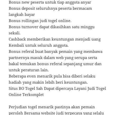
Bonus new peserta untuk tiap anggota anyar
Bonus deposit seluruhnya peserta bermacam
langkah bayar
Bonus rollingan judi togel online.
Bonus turnover dapat dikasihkan satu minggu
sekali.
Cashback memberikan keuntungan menjadi uang
Kembali untuk seluruh anggota.
Bonus referal buat banyak pemain yang membawa
partnernya masuk dalam web yang serupa serta
bakal temukan bonus referal sepanjang umur dan
untuk peraturan lain.
Beberapa even menarik pula bisa diberi selaku
hadiah yang makin lebih beri keuntungan.
Situs BO Togel Sah Dapat dipercaya Layani Judi Togel
Online Terkomplet
Perjudian togel menarik pastinya akan pemain
peroleh Bersama website judi terpecaya yang selalu