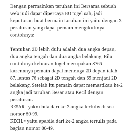
Dengan permainkan taruhan ini Bersama sebuah
web judi dapat dipercaya BO togel sah, jadi
keputusan buat bermain taruhan ini yaitu dengan 2
peraturan yang dapat pemain mengikutinya
contohnya:
Tentukan 2D lebih dulu adalah dua angka depan,
dua angka tengah dan dua angka belakang. Bila
contohnya keluaran togel merupakan 8765
karenanya pemain dapat menduga 2D depan ialah
87, lantas 76 sebagai 2D tengah dan 65 menjadi 2D
belakang. Setelah itu pemain dapat memastikan ke-2
angka jadi taruhan Besar atau Kecil dengan
peraturan:
BESAR= yakni bila dari ke-2 angka tertulis di sisi
nomor 50-99.
KECIL= yaitu apabila dari ke-2 angka tertulis pada
bagian nomor 00-49.