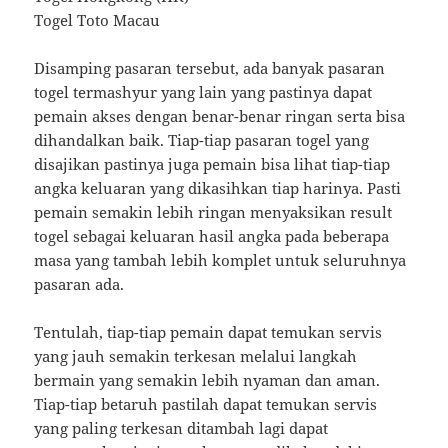
Togel Toto Macau
Disamping pasaran tersebut, ada banyak pasaran
togel termashyur yang lain yang pastinya dapat
pemain akses dengan benar-benar ringan serta bisa
dihandalkan baik. Tiap-tiap pasaran togel yang
disajikan pastinya juga pemain bisa lihat tiap-tiap
angka keluaran yang dikasihkan tiap harinya. Pasti
pemain semakin lebih ringan menyaksikan result
togel sebagai keluaran hasil angka pada beberapa
masa yang tambah lebih komplet untuk seluruhnya
pasaran ada.
Tentulah, tiap-tiap pemain dapat temukan servis
yang jauh semakin terkesan melalui langkah
bermain yang semakin lebih nyaman dan aman.
Tiap-tiap betaruh pastilah dapat temukan servis
yang paling terkesan ditambah lagi dapat