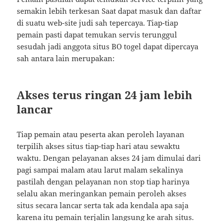
semakin lebih terkesan Saat dapat masuk dan daftar
di suatu web-site judi sah tepercaya. Tiap-tiap
pemain pasti dapat temukan servis terunggul
sesudah jadi anggota situs BO togel dapat dipercaya
sah antara lain merupakan:
Akses terus ringan 24 jam lebih
lancar
Tiap pemain atau peserta akan peroleh layanan
terpilih akses situs tiap-tiap hari atau sewaktu
waktu. Dengan pelayanan akses 24 jam dimulai dari
pagi sampai malam atau larut malam sekalinya
pastilah dengan pelayanan non stop tiap harinya
selalu akan meringankan pemain peroleh akses
situs secara lancar serta tak ada kendala apa saja
karena itu pemain terjalin langsung ke arah situs.