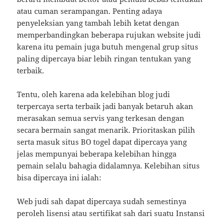
atau cuman serampangan. Penting adaya
penyeleksian yang tambah lebih ketat dengan
memperbandingkan beberapa rujukan website judi
karena itu pemain juga butuh mengenal grup situs
paling dipercaya biar lebih ringan tentukan yang
terbaik.
Tentu, oleh karena ada kelebihan blog judi
terpercaya serta terbaik jadi banyak betaruh akan
merasakan semua servis yang terkesan dengan
secara bermain sangat menarik. Prioritaskan pilih
serta masuk situs BO togel dapat dipercaya yang
jelas mempunyai beberapa kelebihan hingga
pemain selalu bahagia didalamnya. Kelebihan situs
bisa dipercaya ini ialah:
Web judi sah dapat dipercaya sudah semestinya
peroleh lisensi atau sertifikat sah dari suatu Instansi