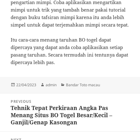
pengartian mimpi. Coba aplikasikan mengartikan
mimpi untuk trik yang tambah benar pakai tutorial
dengan buku tafsiran mimpi karena itu anda lebih
simpel untuk dapat terjemahkan mimpi secara tepat.
Itu cara-cara menang taruhan BO togel dapat
dipercaya yang dapat anda coba aplikasikan setiap
pasang taruhan. Secara termudah ini tentunya dapat
dipercaya lebih pas.
Posted
Author
Categories
22/04/2023
admin
Bandar Toto macau
on
Post
PREVIOUS
navigation
Tehnik Tepat Perkiraan Angka Pas
Previous
Menang Situs BO Togel Besar/Kecil –
post:
Ganjil/Genap Kasongan
NEXT