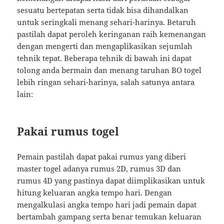
sesuatu bertepatan serta tidak bisa dihandalkan
untuk seringkali menang sehari-harinya. Betaruh
pastilah dapat peroleh keringanan raih kemenangan
dengan mengerti dan mengaplikasikan sejumlah
tehnik tepat. Beberapa tehnik di bawah ini dapat
tolong anda bermain dan menang taruhan BO togel
lebih ringan sehari-harinya, salah satunya antara
lain:
Pakai rumus togel
Pemain pastilah dapat pakai rumus yang diberi
master togel adanya rumus 2D, rumus 3D dan
rumus 4D yang pastinya dapat diimplikasikan untuk
hitung keluaran angka tempo hari. Dengan
mengalkulasi angka tempo hari jadi pemain dapat
bertambah gampang serta benar temukan keluaran