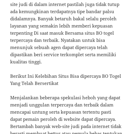
site judi di dalam internet pastilah juga tidak tutup
ada kemungkinan terdapatnya tipe bandar palsu
didalamnya. Banyak betaruh bakal selalu peroleh
layanan yang semakin lebih memberi kepuasan
terpenting Di saat masuk Bersama situs BO togel
terpercaya dan terbaik. Nyatakan untuk bisa
menunjuk sebuah agen dapat dipercaya telah
dipastikan beri service terkomplet serta memiliki
kualitas tinggi.
Berikut Ini Kelebihan Situs Bisa dipercaya BO Togel
Yang Telah Bersertikat
Menjalankan beberapa spekulasi heboh yang dapat
menjadi unggulan terpercaya dan terbaik dalam
mencapai untung serta kepuasan tertentu pasti
dapat pemain peroleh di website dapat dipercaya.
Bertambah banyak web-site judi pada internet tidak
berarti membuat bettor atau pemula bebas tentukan