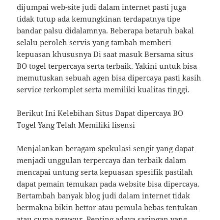
dijumpai web-site judi dalam internet pasti juga
tidak tutup ada kemungkinan terdapatnya tipe
bandar palsu didalamnya. Beberapa betaruh bakal
selalu peroleh servis yang tambah memberi
kepuasan khususnya Di saat masuk Bersama situs
BO togel terpercaya serta terbaik. Yakini untuk bisa
memutuskan sebuah agen bisa dipercaya pasti kasih
service terkomplet serta memiliki kualitas tinggi.
Berikut Ini Kelebihan Situs Dapat dipercaya BO
Togel Yang Telah Memiliki lisensi
Menjalankan beragam spekulasi sengit yang dapat
menjadi unggulan terpercaya dan terbaik dalam
mencapai untung serta kepuasan spesifik pastilah
dapat pemain temukan pada website bisa dipercaya.
Bertambah banyak blog judi dalam internet tidak
bermakna bikin bettor atau pemula bebas tentukan
atau cuma ngawur. Penting adaya saringan yang