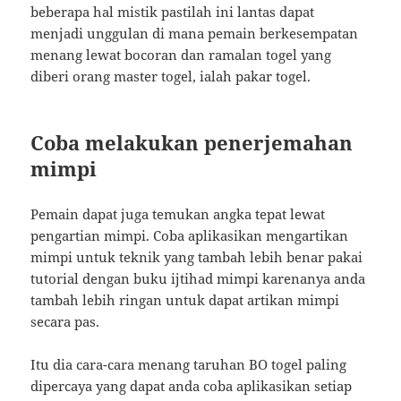
beberapa hal mistik pastilah ini lantas dapat
menjadi unggulan di mana pemain berkesempatan
menang lewat bocoran dan ramalan togel yang
diberi orang master togel, ialah pakar togel.
Coba melakukan penerjemahan
mimpi
Pemain dapat juga temukan angka tepat lewat
pengartian mimpi. Coba aplikasikan mengartikan
mimpi untuk teknik yang tambah lebih benar pakai
tutorial dengan buku ijtihad mimpi karenanya anda
tambah lebih ringan untuk dapat artikan mimpi
secara pas.
Itu dia cara-cara menang taruhan BO togel paling
dipercaya yang dapat anda coba aplikasikan setiap