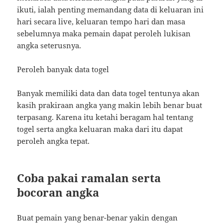
ikuti, ialah penting memandang data di keluaran ini
hari secara live, keluaran tempo hari dan masa
sebelumnya maka pemain dapat peroleh lukisan
angka seterusnya.
Peroleh banyak data togel
Banyak memiliki data dan data togel tentunya akan
kasih prakiraan angka yang makin lebih benar buat
terpasang. Karena itu ketahi beragam hal tentang
togel serta angka keluaran maka dari itu dapat
peroleh angka tepat.
Coba pakai ramalan serta
bocoran angka
Buat pemain yang benar-benar yakin dengan