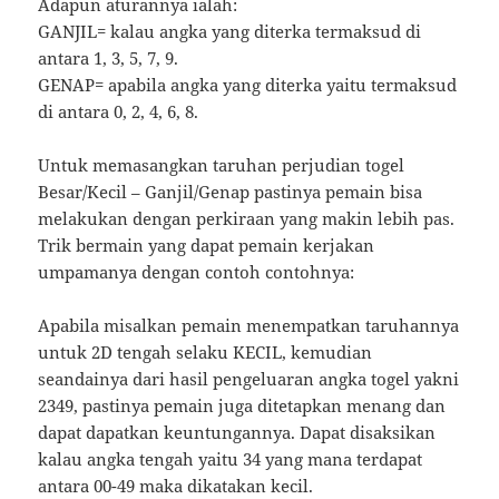
Adapun aturannya ialah:
GANJIL= kalau angka yang diterka termaksud di
antara 1, 3, 5, 7, 9.
GENAP= apabila angka yang diterka yaitu termaksud
di antara 0, 2, 4, 6, 8.
Untuk memasangkan taruhan perjudian togel
Besar/Kecil – Ganjil/Genap pastinya pemain bisa
melakukan dengan perkiraan yang makin lebih pas.
Trik bermain yang dapat pemain kerjakan
umpamanya dengan contoh contohnya:
Apabila misalkan pemain menempatkan taruhannya
untuk 2D tengah selaku KECIL, kemudian
seandainya dari hasil pengeluaran angka togel yakni
2349, pastinya pemain juga ditetapkan menang dan
dapat dapatkan keuntungannya. Dapat disaksikan
kalau angka tengah yaitu 34 yang mana terdapat
antara 00-49 maka dikatakan kecil.