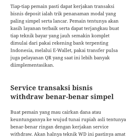
Tiap-tiap pemain pasti dapat kerjakan transaksi
bisnis deposit ialah trik penanaman modal yang
paling simpel serta lancar. Pemain tentunya akan
kasih layanan terbaik serta dapat terjangkau buat
tiap teknik bayar yang jauh semakin komplet
dimulai dari pakai rekening bank terpenting
Indonesia, melalui E-Wallet, pakai transfer pulsa
juga pelayanan QR yang saat ini lebih banyak
diimplementasikan.
Service transaksi bisnis
withdraw benar-benar simpel
Buat pemain yang mau cairkan dana atau
keuntungannya ke wujud tunai rupiah asli tentunya
benar-benar ringan dengan kerjakan service
withdraw. Akan halnya teknik WD ini pastinya amat