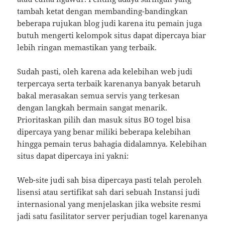
tambah ketat dengan membanding-bandingkan
beberapa rujukan blog judi karena itu pemain juga
butuh mengerti kelompok situs dapat dipercaya biar
lebih ringan memastikan yang terbaik.
Sudah pasti, oleh karena ada kelebihan web judi
terpercaya serta terbaik karenanya banyak betaruh
bakal merasakan semua servis yang terkesan
dengan langkah bermain sangat menarik.
Prioritaskan pilih dan masuk situs BO togel bisa
dipercaya yang benar miliki beberapa kelebihan
hingga pemain terus bahagia didalamnya. Kelebihan
situs dapat dipercaya ini yakni:
Web-site judi sah bisa dipercaya pasti telah peroleh
lisensi atau sertifikat sah dari sebuah Instansi judi
internasional yang menjelaskan jika website resmi
jadi satu fasilitator server perjudian togel karenanya