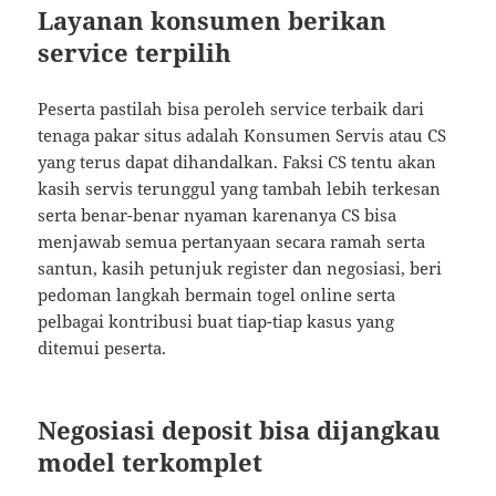
Layanan konsumen berikan
service terpilih
Peserta pastilah bisa peroleh service terbaik dari
tenaga pakar situs adalah Konsumen Servis atau CS
yang terus dapat dihandalkan. Faksi CS tentu akan
kasih servis terunggul yang tambah lebih terkesan
serta benar-benar nyaman karenanya CS bisa
menjawab semua pertanyaan secara ramah serta
santun, kasih petunjuk register dan negosiasi, beri
pedoman langkah bermain togel online serta
pelbagai kontribusi buat tiap-tiap kasus yang
ditemui peserta.
Negosiasi deposit bisa dijangkau
model terkomplet