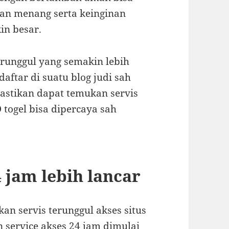
an menang serta keinginan
in besar.
erunggul yang semakin lebih
aftar di suatu blog judi sah
pastikan dapat temukan servis
O togel bisa dipercaya sah
 jam lebih lancar
an servis terunggul akses situs
an service akses 24 jam dimulai