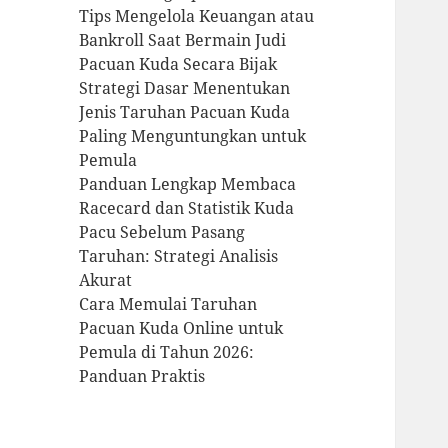
Tips Mengelola Keuangan atau
Bankroll Saat Bermain Judi
Pacuan Kuda Secara Bijak
Strategi Dasar Menentukan
Jenis Taruhan Pacuan Kuda
Paling Menguntungkan untuk
Pemula
Panduan Lengkap Membaca
Racecard dan Statistik Kuda
Pacu Sebelum Pasang
Taruhan: Strategi Analisis
Akurat
Cara Memulai Taruhan
Pacuan Kuda Online untuk
Pemula di Tahun 2026:
Panduan Praktis