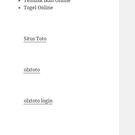
Tembak Ikan Online
Togel Online
Situs Toto
olxtoto
olxtoto login