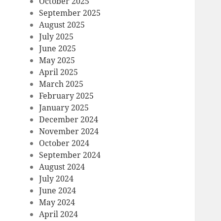
October 2025
September 2025
August 2025
July 2025
June 2025
May 2025
April 2025
March 2025
February 2025
January 2025
December 2024
November 2024
October 2024
September 2024
August 2024
July 2024
June 2024
May 2024
April 2024