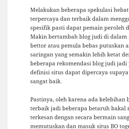
Melakukan beberapa spekulasi hebat
terpercaya dan terbaik dalam mengg
spesifik pasti dapat pemain peroleh 
Makin bertambah blog judi di dalam 
bettor atau pemula bebas putuskan a
saringan yang semakin lebih ketat
beberapa rekomendasi blog judi jadi
definisi situs dapat dipercaya supay
sangat baik.
Pastinya, oleh karena ada kelebihan b
terbaik jadi beberapa betaruh baka
terkesan dengan secara bermain san
memutuskan dan masuk situs BO togel