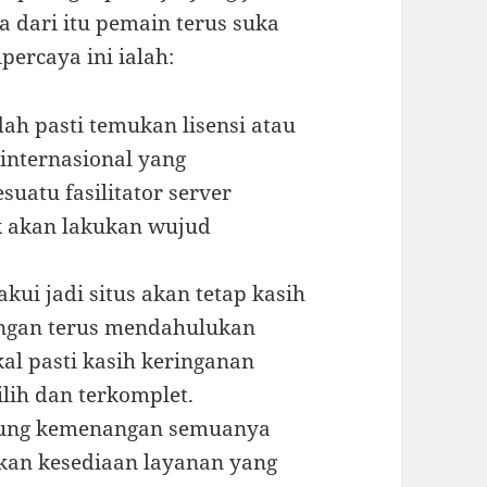
dari itu pemain terus suka
percaya ini ialah:
dah pasti temukan lisensi atau
i internasional yang
suatu fasilitator server
ak akan lakukan wujud
kui jadi situs akan tetap kasih
ngan terus mendahulukan
kal pasti kasih keringanan
lih dan terkomplet.
ggung kemenangan semuanya
kkan kesediaan layanan yang