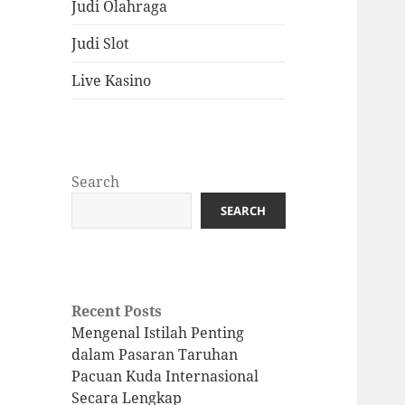
Judi Olahraga
Judi Slot
Live Kasino
Search
SEARCH
Recent Posts
Mengenal Istilah Penting
dalam Pasaran Taruhan
Pacuan Kuda Internasional
Secara Lengkap