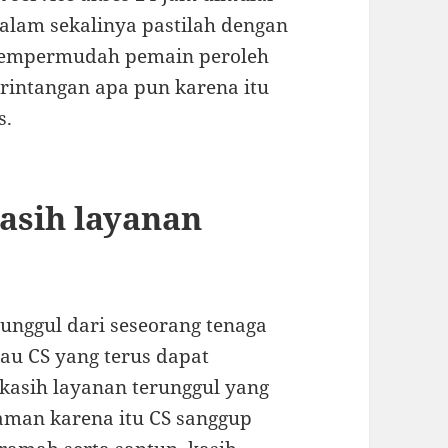
alam sekalinya pastilah dengan
 mempermudah pemain peroleh
a rintangan apa pun karena itu
s.
asih layanan
runggul dari seseorang tenaga
au CS yang terus dapat
 kasih layanan terunggul yang
aman karena itu CS sanggup