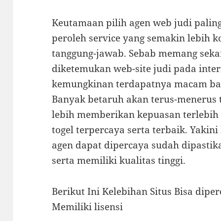
Keutamaan pilih agen web judi paling
peroleh service yang semakin lebih 
tanggung-jawab. Sebab memang seka
diketemukan web-site judi pada inter
kemungkinan terdapatnya macam ba
Banyak betaruh akan terus-menerus
lebih memberikan kepuasan terlebih
togel terpercaya serta terbaik. Yaki
agen dapat dipercaya sudah dipastika
serta memiliki kualitas tinggi.
Berikut Ini Kelebihan Situs Bisa dip
Memiliki lisensi