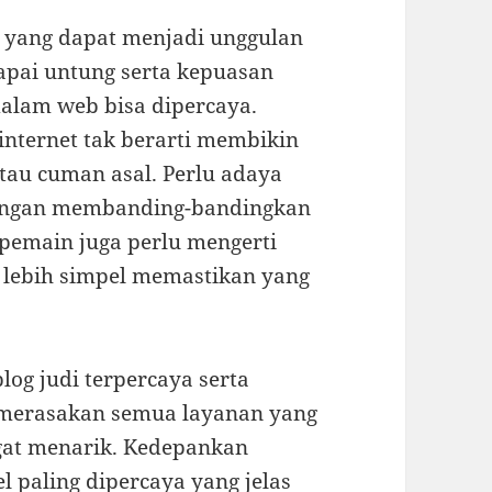
 yang dapat menjadi unggulan
apai untung serta kepuasan
dalam web bisa dipercaya.
internet tak berarti membikin
tau cuman asal. Perlu adaya
 dengan membanding-bandingkan
 pemain juga perlu mengerti
a lebih simpel memastikan yang
log judi terpercaya serta
l merasakan semua layanan yang
gat menarik. Kedepankan
 paling dipercaya yang jelas