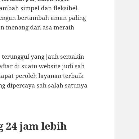
ambah simpel dan fleksibel.
 dengan bertambah aman paling
an menang dan asa meraih
s terunggul yang jauh semakin
ftar di suatu website judi sah
dapat peroleh layanan terbaik
ling dipercaya sah salah satunya
 24 jam lebih