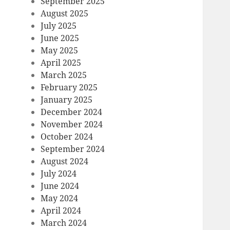
September 2025
August 2025
July 2025
June 2025
May 2025
April 2025
March 2025
February 2025
January 2025
December 2024
November 2024
October 2024
September 2024
August 2024
July 2024
June 2024
May 2024
April 2024
March 2024