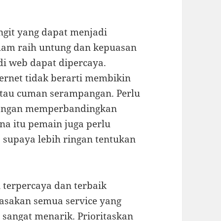
git yang dapat menjadi
alam raih untung dan kepuasan
di web dapat dipercaya.
ernet tidak berarti membikin
atau cuman serampangan. Perlu
dengan memperbandingkan
na itu pemain juga perlu
a supaya lebih ringan tentukan
 terpercaya dan terbaik
asakan semua service yang
 sangat menarik. Prioritaskan