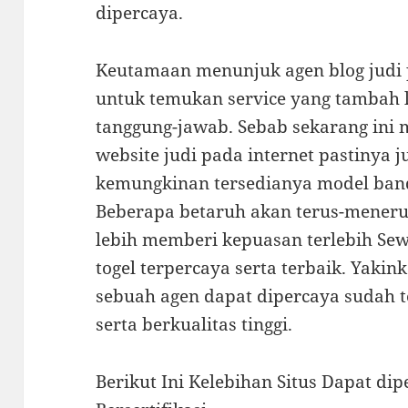
dipercaya.
Keutamaan menunjuk agen blog judi p
untuk temukan service yang tambah l
tanggung-jawab. Sebab sekarang ini
website judi pada internet pastinya 
kemungkinan tersedianya model ban
Beberapa betaruh akan terus-meneru
lebih memberi kepuasan terlebih Se
togel terpercaya serta terbaik. Yaki
sebuah agen dapat dipercaya sudah t
serta berkualitas tinggi.
Berikut Ini Kelebihan Situs Dapat di