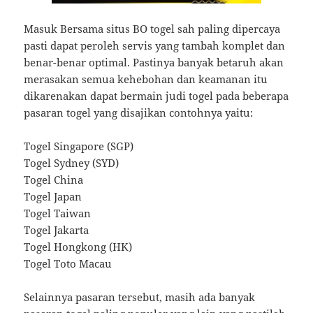
Masuk Bersama situs BO togel sah paling dipercaya
pasti dapat peroleh servis yang tambah komplet dan
benar-benar optimal. Pastinya banyak betaruh akan
merasakan semua kehebohan dan keamanan itu
dikarenakan dapat bermain judi togel pada beberapa
pasaran togel yang disajikan contohnya yaitu:
Togel Singapore (SGP)
Togel Sydney (SYD)
Togel China
Togel Japan
Togel Taiwan
Togel Jakarta
Togel Hongkong (HK)
Togel Toto Macau
Selainnya pasaran tersebut, masih ada banyak