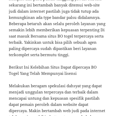
sekarang ini bertambah banyak ditemui web-site
judi dalam internet pastilah juga tidak tutup ada
kemungkinan ada type bandar palsu didalamnya.
Beberapa betaruh akan selalu peroleh layanan yang
semakin lebih memberikan kepuasan terpenting Di
saat masuk Bersama situs BO togel terpercaya serta
terbaik. Yakinkan untuk bisa pilih sebuah agen
paling dipercaya sudah dipastikan beri layanan
terkomplet serta bermutu tinggi.
Berikut Ini Kelebihan Situs Dapat dipercaya BO
Togel Yang Telah Mempunyai lisensi
Melakukan beragam spekulasi dahsyat yang dapat
menjadi unggulan terpercaya dan terbaik dalam
mencapai untung dan kepuasan spesifik pastilah
dapat pemain peroleh dalam website dapat
dipercaya. Makin bertambah web judi pada internet