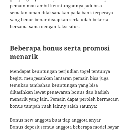
pemain mau ambil keuntungannya jadi bisa
semakin aman dilaksanakan pada bank terpecaya
yang benar-benar disiapkan serta udah bekerja
bersama-sama dengan faksi situs.
Beberapa bonus serta promosi
menarik
Mendapat keuntungan perjudian togel tentunya
begitu mengesankan lantaran pemain bisa juga
temukan tambahan keuntungan yang bisa
dikasihkan lewat penawaran bonus dan hadiah
menarik yang lain. Pemain dapat peroleh bermacam
bonus tumpah ruah lainny salah satunya:
Bonus new anggota buat tiap anggota anyar
Bonus deposit semua anggota beberapa model bayar