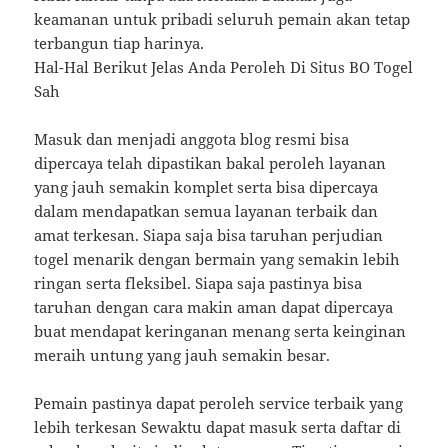
keamanan untuk pribadi seluruh pemain akan tetap
terbangun tiap harinya.
Hal-Hal Berikut Jelas Anda Peroleh Di Situs BO Togel
Sah
Masuk dan menjadi anggota blog resmi bisa
dipercaya telah dipastikan bakal peroleh layanan
yang jauh semakin komplet serta bisa dipercaya
dalam mendapatkan semua layanan terbaik dan
amat terkesan. Siapa saja bisa taruhan perjudian
togel menarik dengan bermain yang semakin lebih
ringan serta fleksibel. Siapa saja pastinya bisa
taruhan dengan cara makin aman dapat dipercaya
buat mendapat keringanan menang serta keinginan
meraih untung yang jauh semakin besar.
Pemain pastinya dapat peroleh service terbaik yang
lebih terkesan Sewaktu dapat masuk serta daftar di