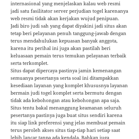
internasional yang menjelaskan kalau web resmi
jadi satu fasilitator server perjudian togel karenanya
web resmi tidak akan kerjakan wujud penipuan.
Jadi biro judi sah yang dapat diyakini jadi situs akan
tetap beri pelayanan penuh tanggung-jawab dengan
terus mendahulukan kepuasan banyak anggota,
karena itu perihal ini juga akan pastilah beri
keluasaan pemain terus temukan pelayanan terbaik
serta terkomplet.
Situs dapat dipercaya pastinya jamin kemenangan
semuanya pesertanya serta soal ini ditampakkan
kesediaan layanan yang komplet khususnya layanan
bermain judi togel komplet serta bermutu dengan
tidak ada kebohongan atau kebohongan apa saja.
Situs tentu bakal menanggung keamanan seluruh
pesertanya pastinya juga buat situs sendiri karena
itu siap link preferensi yang jelas membuat pemain
terus peroleh akses situs tiap-tiap hari setiap saat
lebih lancar tanpa ada kendala. Bahkan juga