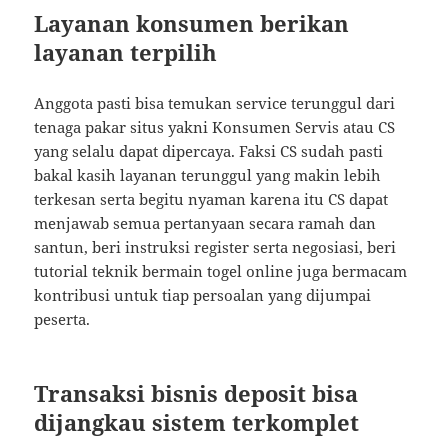
Layanan konsumen berikan
layanan terpilih
Anggota pasti bisa temukan service terunggul dari
tenaga pakar situs yakni Konsumen Servis atau CS
yang selalu dapat dipercaya. Faksi CS sudah pasti
bakal kasih layanan terunggul yang makin lebih
terkesan serta begitu nyaman karena itu CS dapat
menjawab semua pertanyaan secara ramah dan
santun, beri instruksi register serta negosiasi, beri
tutorial teknik bermain togel online juga bermacam
kontribusi untuk tiap persoalan yang dijumpai
peserta.
Transaksi bisnis deposit bisa
dijangkau sistem terkomplet