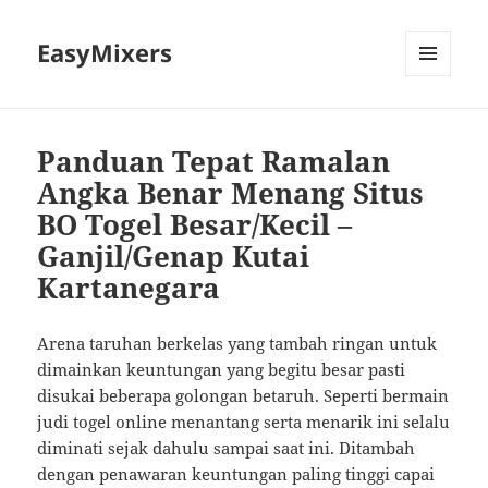
EasyMixers
MENU
AND
WIDGETS
Panduan Tepat Ramalan
Angka Benar Menang Situs
BO Togel Besar/Kecil –
Ganjil/Genap Kutai
Kartanegara
Arena taruhan berkelas yang tambah ringan untuk
dimainkan keuntungan yang begitu besar pasti
disukai beberapa golongan betaruh. Seperti bermain
judi togel online menantang serta menarik ini selalu
diminati sejak dahulu sampai saat ini. Ditambah
dengan penawaran keuntungan paling tinggi capai