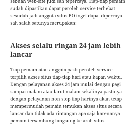
sebuah web-site judi sah tepercaya. Tiap-tiap pemain
sudah dipastikan dapat peroleh service terhebat
sesudah jadi anggota situs BO togel dapat dipercaya
sah salah satunya merupakan:
Akses selalu ringan 24 jam lebih
lancar
Tiap pemain atau anggota pasti peroleh service
terpilih akses situs tiap-tiap hari atau kapan waktu.
Dengan pelayanan akses 24 jam mulai dengan pagi
sampai malam atau larut malam sekalinya pastinya
dengan pelayanan non stop tiap harinya akan tetap
mempermudah pemain temukan akses situs secara
lancar dan tidak ada rintangan apa saja karenanya
pemain tersambung langsung ke arah situs.