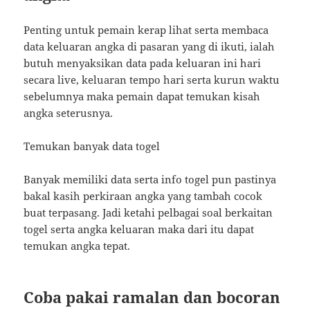
Penting untuk pemain kerap lihat serta membaca
data keluaran angka di pasaran yang di ikuti, ialah
butuh menyaksikan data pada keluaran ini hari
secara live, keluaran tempo hari serta kurun waktu
sebelumnya maka pemain dapat temukan kisah
angka seterusnya.
Temukan banyak data togel
Banyak memiliki data serta info togel pun pastinya
bakal kasih perkiraan angka yang tambah cocok
buat terpasang. Jadi ketahi pelbagai soal berkaitan
togel serta angka keluaran maka dari itu dapat
temukan angka tepat.
Coba pakai ramalan dan bocoran