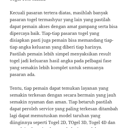
Kecuali pasaran tertera diatas, masihlah banyak
pasaran togel termashyur yang lain yang pastilah
dapat pemain akses dengan amat gampang serta bisa
dipercaya baik. Tiap-tiap pasaran togel yang
disiapkan pasti juga pemain bisa memandang tiap-
tiap angka keluaran yang diberi tiap harinya.
Pastilah pemain lebih simpel menyaksikan result
togel jadi keluaran hasil angka pada pelbagai fase
yang semakin lebih komplet untuk semuanya
pasaran ada.
Tentu, tiap pemain dapat temukan layanan yang
semakin terkesan dengan secara bermain yang jauh
semakin nyaman dan aman. Tiap betaruh pastilah
dapat peroleh service yang paling terkesan ditambah
lagi dapat memutuskan model taruhan yang
diinginnya seperti Togel 2D, TOgel 3D, Togel 4D dan