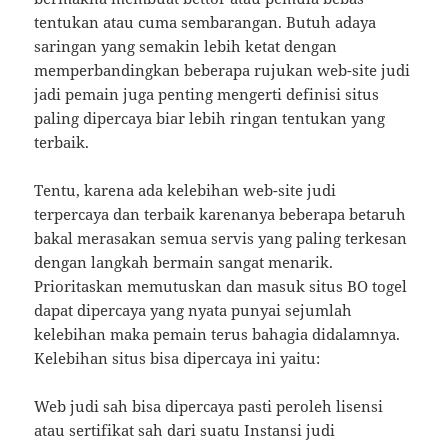
tentukan atau cuma sembarangan. Butuh adaya
saringan yang semakin lebih ketat dengan
memperbandingkan beberapa rujukan web-site judi
jadi pemain juga penting mengerti definisi situs
paling dipercaya biar lebih ringan tentukan yang
terbaik.
Tentu, karena ada kelebihan web-site judi
terpercaya dan terbaik karenanya beberapa betaruh
bakal merasakan semua servis yang paling terkesan
dengan langkah bermain sangat menarik.
Prioritaskan memutuskan dan masuk situs BO togel
dapat dipercaya yang nyata punyai sejumlah
kelebihan maka pemain terus bahagia didalamnya.
Kelebihan situs bisa dipercaya ini yaitu:
Web judi sah bisa dipercaya pasti peroleh lisensi
atau sertifikat sah dari suatu Instansi judi