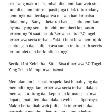
sekarang makin bertambah diketemukan web-site
judi di dalam internet pasti juga tidak tutup adanya
kemungkinan terdapatnya macam bandar palsu
didalamnya. Banyak betaruh bakal selalu temukan
layanan yang semakin lebih memberi kepuasan
terpenting Di saat masuk Bersama situs BO togel
terpercaya serta terbaik. Yakini buat bisa menunjuk
suatu agen dapat dipercaya sudah tentu kasih servis
terkomplet dan berkualitas tinggi.
Berikut Ini Kelebihan Situs Bisa dipercaya BO Togel
Yang Telah Mempunyai lisensi
Menjalankan bermacam spekulasi heboh yang dapat
menjadi unggulan terpercaya serta terbaik dalam
mencapai untung dan kepuasan khusus pastinya
dapat pemain temukan dalam web bisa dipercaya.
Makin bertambah web judi pada internet bukan
bermakna membuat bettor atau pemula bebas