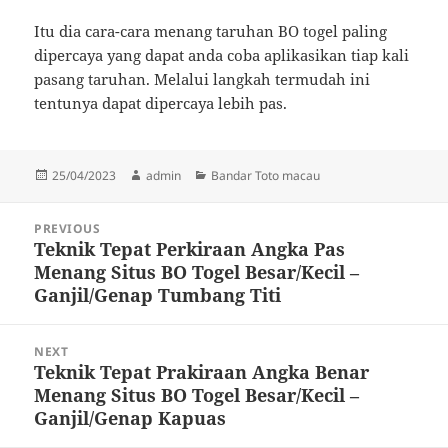
Itu dia cara-cara menang taruhan BO togel paling
dipercaya yang dapat anda coba aplikasikan tiap kali
pasang taruhan. Melalui langkah termudah ini
tentunya dapat dipercaya lebih pas.
Posted
Author
Categories
25/04/2023
admin
Bandar Toto macau
on
Post
PREVIOUS
navigation
Teknik Tepat Perkiraan Angka Pas
Previous
Menang Situs BO Togel Besar/Kecil –
post:
Ganjil/Genap Tumbang Titi
NEXT
Teknik Tepat Prakiraan Angka Benar
Next
Menang Situs BO Togel Besar/Kecil –
post:
Ganjil/Genap Kapuas