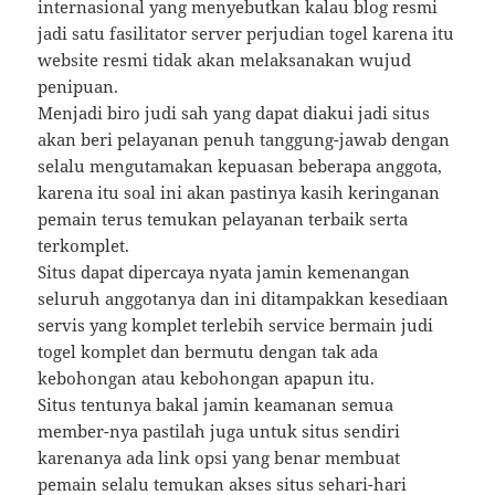
internasional yang menyebutkan kalau blog resmi
jadi satu fasilitator server perjudian togel karena itu
website resmi tidak akan melaksanakan wujud
penipuan.
Menjadi biro judi sah yang dapat diakui jadi situs
akan beri pelayanan penuh tanggung-jawab dengan
selalu mengutamakan kepuasan beberapa anggota,
karena itu soal ini akan pastinya kasih keringanan
pemain terus temukan pelayanan terbaik serta
terkomplet.
Situs dapat dipercaya nyata jamin kemenangan
seluruh anggotanya dan ini ditampakkan kesediaan
servis yang komplet terlebih service bermain judi
togel komplet dan bermutu dengan tak ada
kebohongan atau kebohongan apapun itu.
Situs tentunya bakal jamin keamanan semua
member-nya pastilah juga untuk situs sendiri
karenanya ada link opsi yang benar membuat
pemain selalu temukan akses situs sehari-hari