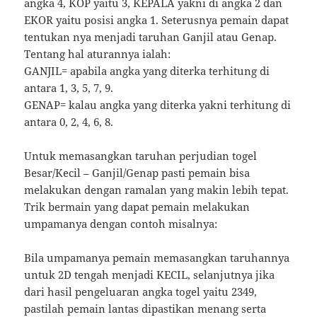
angka 4, KOP yaitu 3, KEPALA yakni di angka 2 dan
EKOR yaitu posisi angka 1. Seterusnya pemain dapat
tentukan nya menjadi taruhan Ganjil atau Genap.
Tentang hal aturannya ialah:
GANJIL= apabila angka yang diterka terhitung di
antara 1, 3, 5, 7, 9.
GENAP= kalau angka yang diterka yakni terhitung di
antara 0, 2, 4, 6, 8.
Untuk memasangkan taruhan perjudian togel
Besar/Kecil – Ganjil/Genap pasti pemain bisa
melakukan dengan ramalan yang makin lebih tepat.
Trik bermain yang dapat pemain melakukan
umpamanya dengan contoh misalnya:
Bila umpamanya pemain memasangkan taruhannya
untuk 2D tengah menjadi KECIL, selanjutnya jika
dari hasil pengeluaran angka togel yaitu 2349,
pastilah pemain lantas dipastikan menang serta