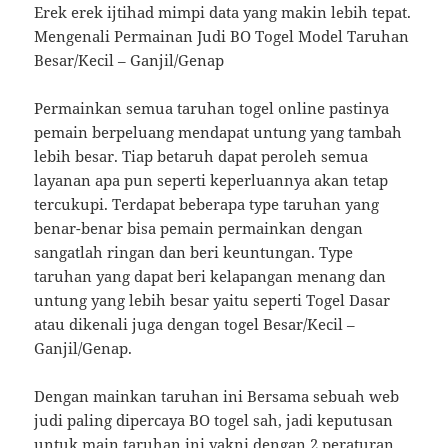
Erek erek ijtihad mimpi data yang makin lebih tepat.
Mengenali Permainan Judi BO Togel Model Taruhan
Besar/Kecil – Ganjil/Genap
Permainkan semua taruhan togel online pastinya
pemain berpeluang mendapat untung yang tambah
lebih besar. Tiap betaruh dapat peroleh semua
layanan apa pun seperti keperluannya akan tetap
tercukupi. Terdapat beberapa type taruhan yang
benar-benar bisa pemain permainkan dengan
sangatlah ringan dan beri keuntungan. Type
taruhan yang dapat beri kelapangan menang dan
untung yang lebih besar yaitu seperti Togel Dasar
atau dikenali juga dengan togel Besar/Kecil –
Ganjil/Genap.
Dengan mainkan taruhan ini Bersama sebuah web
judi paling dipercaya BO togel sah, jadi keputusan
untuk main taruhan ini yakni dengan 2 peraturan