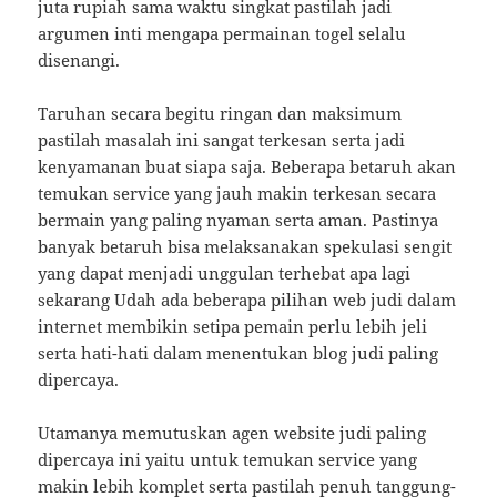
juta rupiah sama waktu singkat pastilah jadi
argumen inti mengapa permainan togel selalu
disenangi.
Taruhan secara begitu ringan dan maksimum
pastilah masalah ini sangat terkesan serta jadi
kenyamanan buat siapa saja. Beberapa betaruh akan
temukan service yang jauh makin terkesan secara
bermain yang paling nyaman serta aman. Pastinya
banyak betaruh bisa melaksanakan spekulasi sengit
yang dapat menjadi unggulan terhebat apa lagi
sekarang Udah ada beberapa pilihan web judi dalam
internet membikin setipa pemain perlu lebih jeli
serta hati-hati dalam menentukan blog judi paling
dipercaya.
Utamanya memutuskan agen website judi paling
dipercaya ini yaitu untuk temukan service yang
makin lebih komplet serta pastilah penuh tanggung-