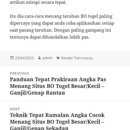
artikan mimpi secara tepat.
Itu dia cara-cara menang taruhan BO togel paling
dipercaya yang dapat anda coba aplikasikan setiap
saat pasang taruhan. Dengan paling gampang ini
tentunya dapat dihandalkan lebih pas.
Posted
Author
Categories
23/04/2023
admin
Bandar Toto macau
on
Post
PREVIOUS
navigation
Panduan Tepat Prakiraan Angka Pas
Previous
Menang Situs BO Togel Besar/Kecil –
post:
Ganjil/Genap Rantau
NEXT
Teknik Tepat Ramalan Angka Cocok
Next
Menang Situs BO Togel Besar/Kecil –
post:
Ganjil/Genap Sekadau