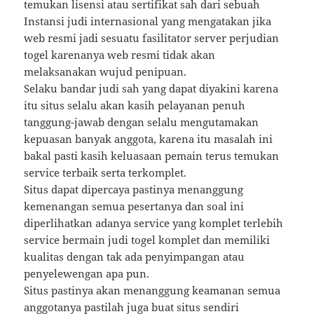
temukan lisensi atau sertifikat sah dari sebuah
Instansi judi internasional yang mengatakan jika
web resmi jadi sesuatu fasilitator server perjudian
togel karenanya web resmi tidak akan
melaksanakan wujud penipuan.
Selaku bandar judi sah yang dapat diyakini karena
itu situs selalu akan kasih pelayanan penuh
tanggung-jawab dengan selalu mengutamakan
kepuasan banyak anggota, karena itu masalah ini
bakal pasti kasih keluasaan pemain terus temukan
service terbaik serta terkomplet.
Situs dapat dipercaya pastinya menanggung
kemenangan semua pesertanya dan soal ini
diperlihatkan adanya service yang komplet terlebih
service bermain judi togel komplet dan memiliki
kualitas dengan tak ada penyimpangan atau
penyelewengan apa pun.
Situs pastinya akan menanggung keamanan semua
anggotanya pastilah juga buat situs sendiri