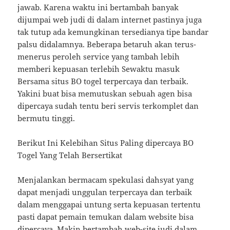
jawab. Karena waktu ini bertambah banyak
dijumpai web judi di dalam internet pastinya juga
tak tutup ada kemungkinan tersedianya tipe bandar
palsu didalamnya. Beberapa betaruh akan terus-
menerus peroleh service yang tambah lebih
memberi kepuasan terlebih Sewaktu masuk
Bersama situs BO togel terpercaya dan terbaik.
Yakini buat bisa memutuskan sebuah agen bisa
dipercaya sudah tentu beri servis terkomplet dan
bermutu tinggi.
Berikut Ini Kelebihan Situs Paling dipercaya BO
Togel Yang Telah Bersertikat
Menjalankan bermacam spekulasi dahsyat yang
dapat menjadi unggulan terpercaya dan terbaik
dalam menggapai untung serta kepuasan tertentu
pasti dapat pemain temukan dalam website bisa
dipercaya. Makin bertambah web-site judi dalam