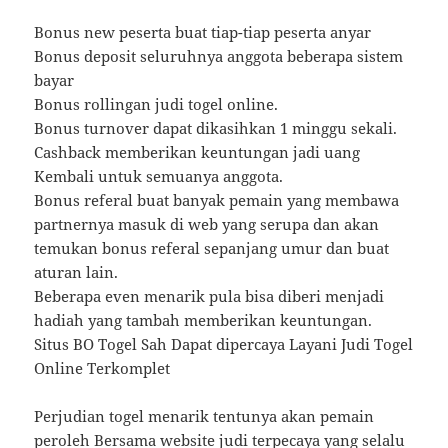
Bonus new peserta buat tiap-tiap peserta anyar
Bonus deposit seluruhnya anggota beberapa sistem
bayar
Bonus rollingan judi togel online.
Bonus turnover dapat dikasihkan 1 minggu sekali.
Cashback memberikan keuntungan jadi uang
Kembali untuk semuanya anggota.
Bonus referal buat banyak pemain yang membawa
partnernya masuk di web yang serupa dan akan
temukan bonus referal sepanjang umur dan buat
aturan lain.
Beberapa even menarik pula bisa diberi menjadi
hadiah yang tambah memberikan keuntungan.
Situs BO Togel Sah Dapat dipercaya Layani Judi Togel
Online Terkomplet
Perjudian togel menarik tentunya akan pemain
peroleh Bersama website judi terpecaya yang selalu