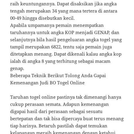
raih keuntungannya. Dapat disaksikan jika angka
tengah merupakan 34 yang mana tertera di antara
00-49 hingga disebutkan kecil.
Apabila umpamanya pemain menempatkan
taruhannya untuk angka KOP menjadi GENAP, dan
selanjutnya bila hasil pengeluaran angka togel yang
tampil merupakan 6822, tentu saja pemain juga
ditetapkan menang. Dapat dikenali kalau angka kop
ialah di angka 8 yang terhitung sebagai macam
genap.
Beberapa Teknik Berikut Tolong Anda Gapai
Kemenangan Judi BO Togel Online
Taruhan togel online pastinya tak dimenangi hanya
cukup perasaan semata. Adapun kemenangan
digapai hasil dari perasaan sebagai sesuatu
bertepatan dan tak bisa dipercaya buat terus menang
tiap harinya. Betaruh pastilah dapat temukan
kelapangan meraih kemenangan dengan ketahui