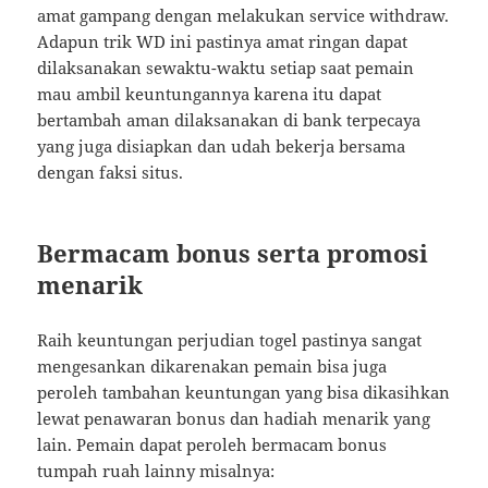
amat gampang dengan melakukan service withdraw.
Adapun trik WD ini pastinya amat ringan dapat
dilaksanakan sewaktu-waktu setiap saat pemain
mau ambil keuntungannya karena itu dapat
bertambah aman dilaksanakan di bank terpecaya
yang juga disiapkan dan udah bekerja bersama
dengan faksi situs.
Bermacam bonus serta promosi
menarik
Raih keuntungan perjudian togel pastinya sangat
mengesankan dikarenakan pemain bisa juga
peroleh tambahan keuntungan yang bisa dikasihkan
lewat penawaran bonus dan hadiah menarik yang
lain. Pemain dapat peroleh bermacam bonus
tumpah ruah lainny misalnya: