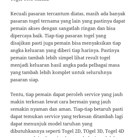
Kecuali pasaran tercantum diatas, masih ada banyak
pasaran togel ternama yang lain yang pastinya dapat
pemain akses dengan sangatlah ringan dan bisa
dipercaya baik. Tiap-tiap pasaran togel yang
disajikan pasti juga pemain bisa menyaksikan tiap
angka keluaran yang diberi tiap harinya. Pastinya
pemain tambah lebih simpel lihat result togel
menjadi keluaran hasil angka pada pelbagai masa
yang tambah lebih komplet untuk seluruhnya
pasaran siap.
Tentu, tiap pemain dapat peroleh service yang jauh
makin terkesan lewat cara bermain yang jauh
semakin nyaman dan aman. Tiap-tiap betaruh pasti
dapat temukan service yang terkesan ditambah lagi
dapat menunjuk model taruhan yang
dibutuhkannya seperti Togel 2D, TOgel 3D, Togel 4D