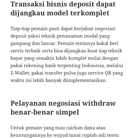
Transaksi bisnis deposit dapat
dijangkau model terkomplet
Tiap-tiap pemain pasti dapat kerjakan negosiasi
deposit yakni teknik penanaman modal yang
gampang dan lancar. Pemain tentunya bakal beri
servis terbaik serta bisa dijangkau buat tiap teknik
bayar yang semakin lebih komplet mulai dengan
pakai rekening bank terpenting Indonesia, melalui
E-Wallet, pakai transfer pulsa juga service QR yang
waktu ini lebih banyak diimplementasikan.
Pelayanan negosiasi withdraw
benar-benar simpel
Untuk pemain yang mau cairkan dana atau
keuntungannya ke wujud tunai rupiah asli tentu