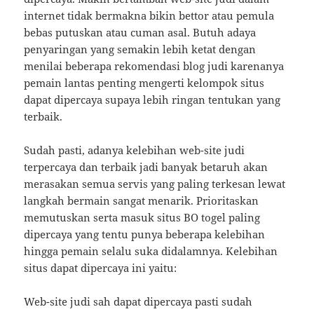
internet tidak bermakna bikin bettor atau pemula
bebas putuskan atau cuman asal. Butuh adaya
penyaringan yang semakin lebih ketat dengan
menilai beberapa rekomendasi blog judi karenanya
pemain lantas penting mengerti kelompok situs
dapat dipercaya supaya lebih ringan tentukan yang
terbaik.
Sudah pasti, adanya kelebihan web-site judi
terpercaya dan terbaik jadi banyak betaruh akan
merasakan semua servis yang paling terkesan lewat
langkah bermain sangat menarik. Prioritaskan
memutuskan serta masuk situs BO togel paling
dipercaya yang tentu punya beberapa kelebihan
hingga pemain selalu suka didalamnya. Kelebihan
situs dapat dipercaya ini yaitu:
Web-site judi sah dapat dipercaya pasti sudah