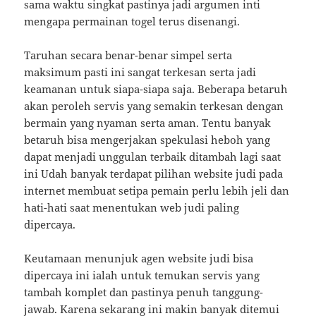
sama waktu singkat pastinya jadi argumen inti
mengapa permainan togel terus disenangi.
Taruhan secara benar-benar simpel serta
maksimum pasti ini sangat terkesan serta jadi
keamanan untuk siapa-siapa saja. Beberapa betaruh
akan peroleh servis yang semakin terkesan dengan
bermain yang nyaman serta aman. Tentu banyak
betaruh bisa mengerjakan spekulasi heboh yang
dapat menjadi unggulan terbaik ditambah lagi saat
ini Udah banyak terdapat pilihan website judi pada
internet membuat setipa pemain perlu lebih jeli dan
hati-hati saat menentukan web judi paling
dipercaya.
Keutamaan menunjuk agen website judi bisa
dipercaya ini ialah untuk temukan servis yang
tambah komplet dan pastinya penuh tanggung-
jawab. Karena sekarang ini makin banyak ditemui