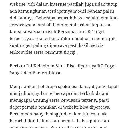
website judi dalam internet pastilah juga tidak tutup
ada kemungkinan terdapatnya model bandar palsu
didalamnya. Beberapa betaruh bakal selalu temukan
service yang tambah lebih memberikan kepuasan
khususnya Saat masuk Bersama situs BO togel
terpercaya serta terbaik. Yakini buat bisa menunjuk
suatu agen paling dipercaya pasti kasih servis
terkomplet serta bermutu tinggi.
Berikut Ini Kelebihan Situs Bisa dipercaya BO Togel
Yang Udah Bersertifikasi
Menjalankan beberapa spekulasi dahsyat yang dapat
menjadi unggulan terpercaya dan terbaik dalam
menggapai untung serta kepuasan tertentu pasti
dapat pemain temukan di website bisa dipercaya.
Bertambah banyak blog judi dalam internet tak
berarti bikin bettor atau pemula bebas putuskan
atau cuma ngawur. Butuh adaya saringan yang