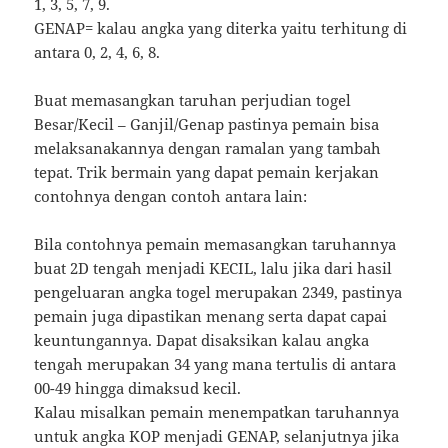
1, 3, 5, 7, 9.
GENAP= kalau angka yang diterka yaitu terhitung di
antara 0, 2, 4, 6, 8.
Buat memasangkan taruhan perjudian togel
Besar/Kecil – Ganjil/Genap pastinya pemain bisa
melaksanakannya dengan ramalan yang tambah
tepat. Trik bermain yang dapat pemain kerjakan
contohnya dengan contoh antara lain:
Bila contohnya pemain memasangkan taruhannya
buat 2D tengah menjadi KECIL, lalu jika dari hasil
pengeluaran angka togel merupakan 2349, pastinya
pemain juga dipastikan menang serta dapat capai
keuntungannya. Dapat disaksikan kalau angka
tengah merupakan 34 yang mana tertulis di antara
00-49 hingga dimaksud kecil.
Kalau misalkan pemain menempatkan taruhannya
untuk angka KOP menjadi GENAP, selanjutnya jika