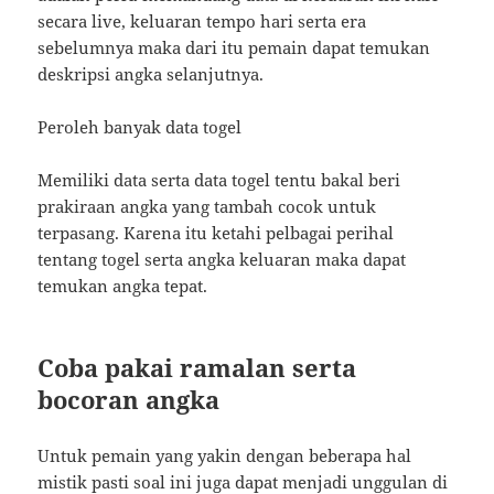
secara live, keluaran tempo hari serta era
sebelumnya maka dari itu pemain dapat temukan
deskripsi angka selanjutnya.
Peroleh banyak data togel
Memiliki data serta data togel tentu bakal beri
prakiraan angka yang tambah cocok untuk
terpasang. Karena itu ketahi pelbagai perihal
tentang togel serta angka keluaran maka dapat
temukan angka tepat.
Coba pakai ramalan serta
bocoran angka
Untuk pemain yang yakin dengan beberapa hal
mistik pasti soal ini juga dapat menjadi unggulan di