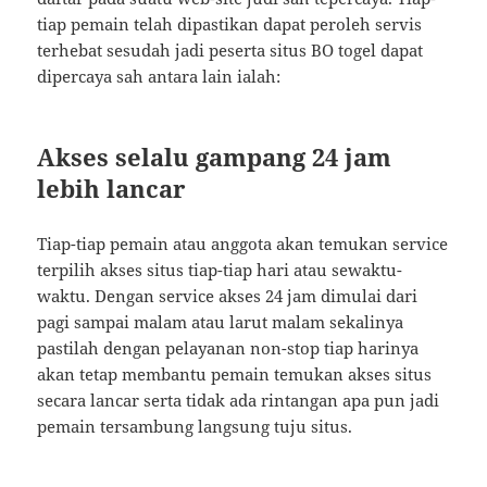
tiap pemain telah dipastikan dapat peroleh servis
terhebat sesudah jadi peserta situs BO togel dapat
dipercaya sah antara lain ialah:
Akses selalu gampang 24 jam
lebih lancar
Tiap-tiap pemain atau anggota akan temukan service
terpilih akses situs tiap-tiap hari atau sewaktu-
waktu. Dengan service akses 24 jam dimulai dari
pagi sampai malam atau larut malam sekalinya
pastilah dengan pelayanan non-stop tiap harinya
akan tetap membantu pemain temukan akses situs
secara lancar serta tidak ada rintangan apa pun jadi
pemain tersambung langsung tuju situs.