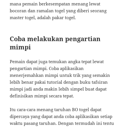
mana pemain berkesempatan menang lewat
bocoran dan ramalan togel yang diberi seorang
master togel, adalah pakar togel.
Coba melakukan pengartian
mimpi
Pemain dapat juga temukan angka tepat lewat
pengartian mimpi. Coba aplikasikan
menerjemahkan mimpi untuk trik yang semakin
lebih benar pakai tutorial dengan buku tafsiran
mimpi jadi anda makin lebih simpel buat dapat
definisikan mimpi secara tepat.
Itu cara-cara menang taruhan BO togel dapat
dipercaya yang dapat anda coba aplikasikan setiap
waktu pasang taruhan. Dengan termudah ini tentu