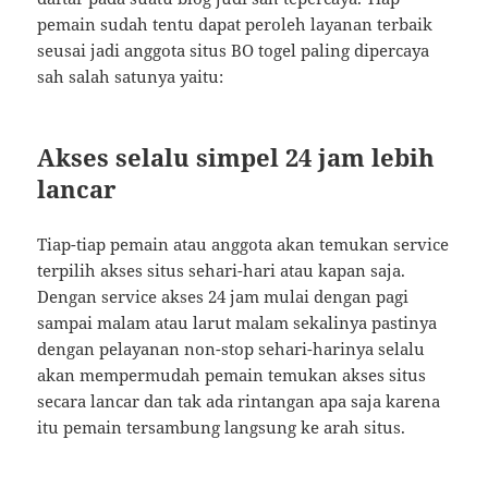
pemain sudah tentu dapat peroleh layanan terbaik
seusai jadi anggota situs BO togel paling dipercaya
sah salah satunya yaitu:
Akses selalu simpel 24 jam lebih
lancar
Tiap-tiap pemain atau anggota akan temukan service
terpilih akses situs sehari-hari atau kapan saja.
Dengan service akses 24 jam mulai dengan pagi
sampai malam atau larut malam sekalinya pastinya
dengan pelayanan non-stop sehari-harinya selalu
akan mempermudah pemain temukan akses situs
secara lancar dan tak ada rintangan apa saja karena
itu pemain tersambung langsung ke arah situs.