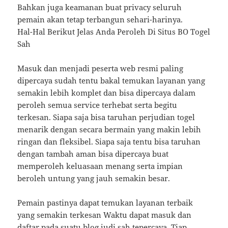
Bahkan juga keamanan buat privacy seluruh
pemain akan tetap terbangun sehari-harinya.
Hal-Hal Berikut Jelas Anda Peroleh Di Situs BO Togel
Sah
Masuk dan menjadi peserta web resmi paling
dipercaya sudah tentu bakal temukan layanan yang
semakin lebih komplet dan bisa dipercaya dalam
peroleh semua service terhebat serta begitu
terkesan. Siapa saja bisa taruhan perjudian togel
menarik dengan secara bermain yang makin lebih
ringan dan fleksibel. Siapa saja tentu bisa taruhan
dengan tambah aman bisa dipercaya buat
memperoleh keluasaan menang serta impian
beroleh untung yang jauh semakin besar.
Pemain pastinya dapat temukan layanan terbaik
yang semakin terkesan Waktu dapat masuk dan
daftar pada suatu blog judi sah tepercaya. Tiap