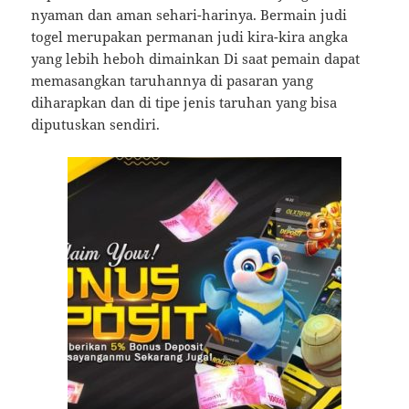
nyaman dan aman sehari-harinya. Bermain judi
togel merupakan permanan judi kira-kira angka
yang lebih heboh dimainkan Di saat pemain dapat
memasangkan taruhannya di pasaran yang
diharapkan dan di tipe jenis taruhan yang bisa
diputuskan sendiri.