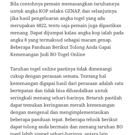
Bila contohnya pemain memasangkan taruhannya
untuk angka KOP selaku GENAP, dan selanjutnya
jika hasil pengeluaran angka togel yang ada
merupakan 6822, tentu saja pemain juga dipastikan
menang. Dapat dijumpai kalau angka kop ialah pada
angka 8 yang termaksud sebagai macam genap.
Beberapa Panduan Berikut Tolong Anda Gapai
Kemenangan Judi BO Togel Online
Taruhan togel online pastinya tidak dimenangi
cukup dengan perasaan semata. Tentang hal
kemenangan digapai hasil dari perasaan adalah satu
bertepatan dan tidak bisa dihandalkan untuk
seringkali menang sehari-harinya. Betaruh pastilah
dapat temukan keringanan meraih kemenangan
dengan mengenal dan mengimplementasikan
beberapa panduan tepat. Beberapa tehnik berikut
dapat tolong anda bermain dan menang taruhan BO
togel lebih simpel sehari-harinya, antara lain