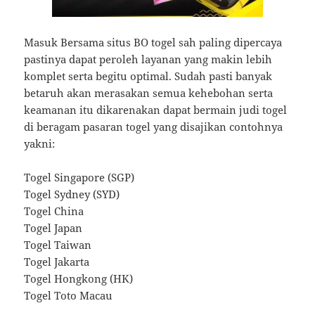
Masuk Bersama situs BO togel sah paling dipercaya
pastinya dapat peroleh layanan yang makin lebih
komplet serta begitu optimal. Sudah pasti banyak
betaruh akan merasakan semua kehebohan serta
keamanan itu dikarenakan dapat bermain judi togel
di beragam pasaran togel yang disajikan contohnya
yakni:
Togel Singapore (SGP)
Togel Sydney (SYD)
Togel China
Togel Japan
Togel Taiwan
Togel Jakarta
Togel Hongkong (HK)
Togel Toto Macau