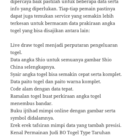
dipercaya baik pastilah untuk beberapa data serta
info yang diperlukan. Tiap-tiap pemain pastinya
dapat juga temukan service yang semakin lebih
terkesan untuk bermacam data prakiraan angka
togel yang bisa disajikan antara lain:
Live draw togel menjadi perputaran pengeluaran
togel.
Data angka Shio untuk semuanya gambar Shio
China selengkapnya.
Syair angka togel bisa semakin cepat serta komplet.
Data paito togel dan paito warna komplet.
Code alam dengan data tepat.
Ramalan togel buat perkiraan angka togel
menembus bandar.
Buku ijtihad mimpi online dengan gambar serta
symbol didalamnya.
Erek erek tafsiran mimpi data yang tambah presisi.
Kenal Permainan Judi BO Togel Type Taruhan