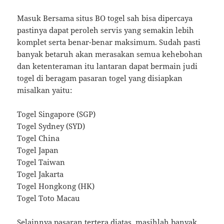
Masuk Bersama situs BO togel sah bisa dipercaya
pastinya dapat peroleh servis yang semakin lebih
komplet serta benar-benar maksimum. Sudah pasti
banyak betaruh akan merasakan semua kehebohan
dan ketenteraman itu lantaran dapat bermain judi
togel di beragam pasaran togel yang disiapkan
misalkan yaitu:
Togel Singapore (SGP)
Togel Sydney (SYD)
Togel China
Togel Japan
Togel Taiwan
Togel Jakarta
Togel Hongkong (HK)
Togel Toto Macau
Selainnya pasaran tertera diatas, masihlah banyak