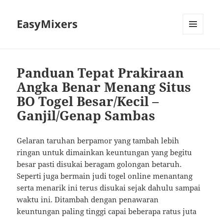
EasyMixers
MENU
AND
WIDGETS
Panduan Tepat Prakiraan
Angka Benar Menang Situs
BO Togel Besar/Kecil –
Ganjil/Genap Sambas
Gelaran taruhan berpamor yang tambah lebih
ringan untuk dimainkan keuntungan yang begitu
besar pasti disukai beragam golongan betaruh.
Seperti juga bermain judi togel online menantang
serta menarik ini terus disukai sejak dahulu sampai
waktu ini. Ditambah dengan penawaran
keuntungan paling tinggi capai beberapa ratus juta