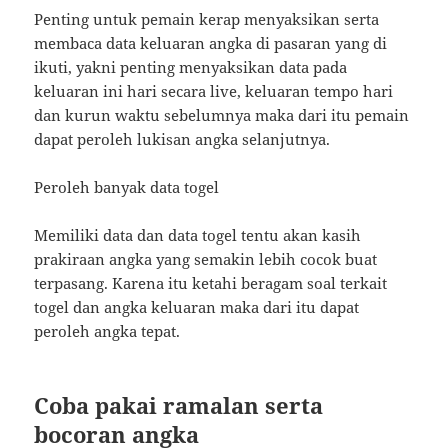
Penting untuk pemain kerap menyaksikan serta
membaca data keluaran angka di pasaran yang di
ikuti, yakni penting menyaksikan data pada
keluaran ini hari secara live, keluaran tempo hari
dan kurun waktu sebelumnya maka dari itu pemain
dapat peroleh lukisan angka selanjutnya.
Peroleh banyak data togel
Memiliki data dan data togel tentu akan kasih
prakiraan angka yang semakin lebih cocok buat
terpasang. Karena itu ketahi beragam soal terkait
togel dan angka keluaran maka dari itu dapat
peroleh angka tepat.
Coba pakai ramalan serta
bocoran angka