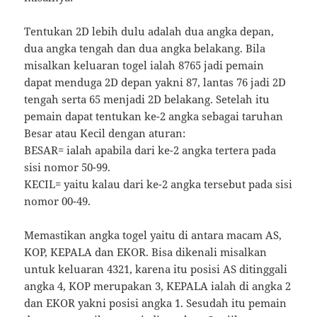
Tentukan 2D lebih dulu adalah dua angka depan,
dua angka tengah dan dua angka belakang. Bila
misalkan keluaran togel ialah 8765 jadi pemain
dapat menduga 2D depan yakni 87, lantas 76 jadi 2D
tengah serta 65 menjadi 2D belakang. Setelah itu
pemain dapat tentukan ke-2 angka sebagai taruhan
Besar atau Kecil dengan aturan:
BESAR= ialah apabila dari ke-2 angka tertera pada
sisi nomor 50-99.
KECIL= yaitu kalau dari ke-2 angka tersebut pada sisi
nomor 00-49.
Memastikan angka togel yaitu di antara macam AS,
KOP, KEPALA dan EKOR. Bisa dikenali misalkan
untuk keluaran 4321, karena itu posisi AS ditinggali
angka 4, KOP merupakan 3, KEPALA ialah di angka 2
dan EKOR yakni posisi angka 1. Sesudah itu pemain