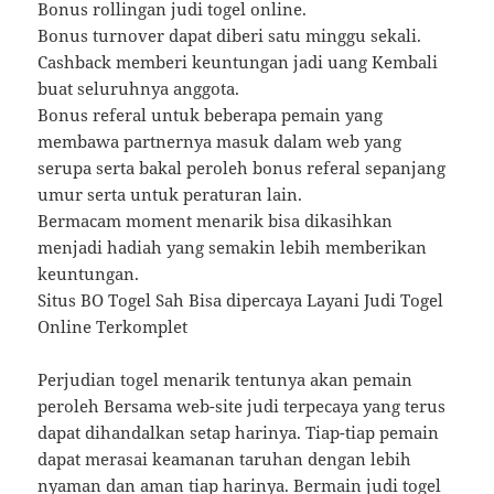
Bonus rollingan judi togel online.
Bonus turnover dapat diberi satu minggu sekali.
Cashback memberi keuntungan jadi uang Kembali
buat seluruhnya anggota.
Bonus referal untuk beberapa pemain yang
membawa partnernya masuk dalam web yang
serupa serta bakal peroleh bonus referal sepanjang
umur serta untuk peraturan lain.
Bermacam moment menarik bisa dikasihkan
menjadi hadiah yang semakin lebih memberikan
keuntungan.
Situs BO Togel Sah Bisa dipercaya Layani Judi Togel
Online Terkomplet
Perjudian togel menarik tentunya akan pemain
peroleh Bersama web-site judi terpecaya yang terus
dapat dihandalkan setap harinya. Tiap-tiap pemain
dapat merasai keamanan taruhan dengan lebih
nyaman dan aman tiap harinya. Bermain judi togel