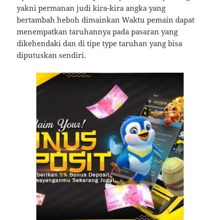
yakni permanan judi kira-kira angka yang
bertambah heboh dimainkan Waktu pemain dapat
menempatkan taruhannya pada pasaran yang
dikehendaki dan di tipe type taruhan yang bisa
diputuskan sendiri.