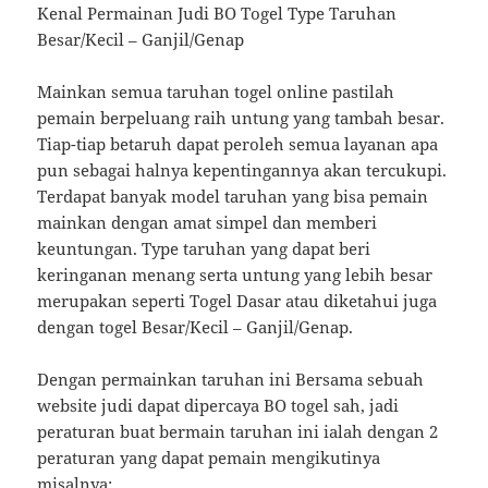
Kenal Permainan Judi BO Togel Type Taruhan
Besar/Kecil – Ganjil/Genap
Mainkan semua taruhan togel online pastilah
pemain berpeluang raih untung yang tambah besar.
Tiap-tiap betaruh dapat peroleh semua layanan apa
pun sebagai halnya kepentingannya akan tercukupi.
Terdapat banyak model taruhan yang bisa pemain
mainkan dengan amat simpel dan memberi
keuntungan. Type taruhan yang dapat beri
keringanan menang serta untung yang lebih besar
merupakan seperti Togel Dasar atau diketahui juga
dengan togel Besar/Kecil – Ganjil/Genap.
Dengan permainkan taruhan ini Bersama sebuah
website judi dapat dipercaya BO togel sah, jadi
peraturan buat bermain taruhan ini ialah dengan 2
peraturan yang dapat pemain mengikutinya
misalnya: