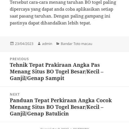
Tersebut cara-cara menang taruhan BO togel paling
dipercaya yang dapat anda coba aplikasikan setiap
saat pasang taruhan. Dengan paling gampang ini
pastinya dapat dihandalkan lebih tepat.
Posted
Author
Categories
23/04/2023
admin
Bandar Toto macau
on
Post
PREVIOUS
navigation
Tehnik Tepat Prakiraan Angka Pas
Previous
Menang Situs BO Togel Besar/Kecil –
post:
Ganjil/Genap Sampit
NEXT
Panduan Tepat Perkiraan Angka Cocok
Next
Menang Situs BO Togel Besar/Kecil –
post:
Ganjil/Genap Batulicin