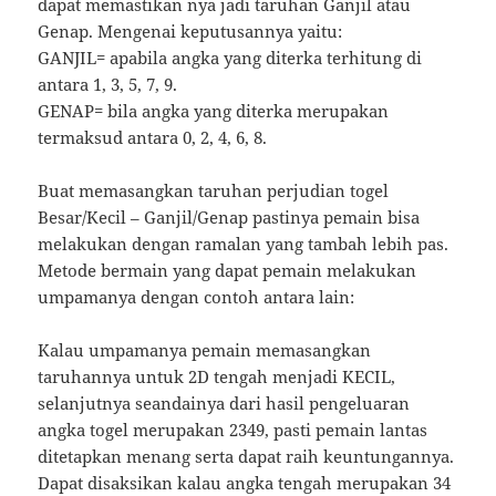
dapat memastikan nya jadi taruhan Ganjil atau
Genap. Mengenai keputusannya yaitu:
GANJIL= apabila angka yang diterka terhitung di
antara 1, 3, 5, 7, 9.
GENAP= bila angka yang diterka merupakan
termaksud antara 0, 2, 4, 6, 8.
Buat memasangkan taruhan perjudian togel
Besar/Kecil – Ganjil/Genap pastinya pemain bisa
melakukan dengan ramalan yang tambah lebih pas.
Metode bermain yang dapat pemain melakukan
umpamanya dengan contoh antara lain:
Kalau umpamanya pemain memasangkan
taruhannya untuk 2D tengah menjadi KECIL,
selanjutnya seandainya dari hasil pengeluaran
angka togel merupakan 2349, pasti pemain lantas
ditetapkan menang serta dapat raih keuntungannya.
Dapat disaksikan kalau angka tengah merupakan 34