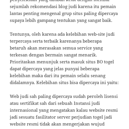
sejumlah rekomendasi blog judi karena itu pemain
lantas penting mengenal grup situs paling dipercaya
supaya lebih gampang tentukan yang sangat baik.
Tentunya, oleh karena ada kelebihan web-site judi
terpercaya serta terbaik karenanya beberapa
betaruh akan merasakan semua service yang
terkesan dengan bermain sangat menarik.
Prioritaskan menunjuk serta masuk situs BO togel
dapat dipercaya yang jelas punyai beberapa
kelebihan maka dari itu pemain selalu senang
didalamnya. Kelebihan situs bisa dipercaya ini yaitu:
Web judi sah paling dipercaya sudah peroleh lisensi
atau sertifikat sah dari sebuah Instansi judi
internasional yang mengatakan kalau website resmi
jadi sesuatu fasilitator server perjudian togel jadi
website resmi tidak akan mengerjakan wujud