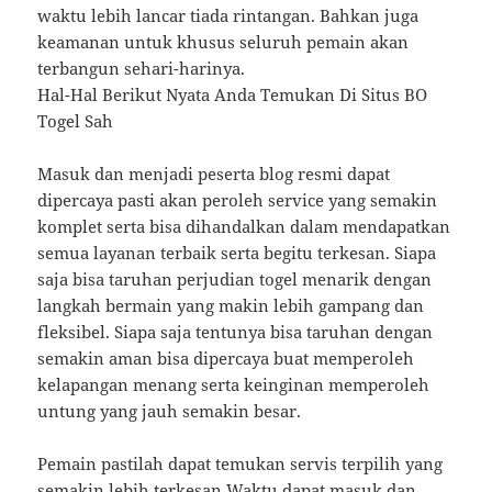
waktu lebih lancar tiada rintangan. Bahkan juga
keamanan untuk khusus seluruh pemain akan
terbangun sehari-harinya.
Hal-Hal Berikut Nyata Anda Temukan Di Situs BO
Togel Sah
Masuk dan menjadi peserta blog resmi dapat
dipercaya pasti akan peroleh service yang semakin
komplet serta bisa dihandalkan dalam mendapatkan
semua layanan terbaik serta begitu terkesan. Siapa
saja bisa taruhan perjudian togel menarik dengan
langkah bermain yang makin lebih gampang dan
fleksibel. Siapa saja tentunya bisa taruhan dengan
semakin aman bisa dipercaya buat memperoleh
kelapangan menang serta keinginan memperoleh
untung yang jauh semakin besar.
Pemain pastilah dapat temukan servis terpilih yang
semakin lebih terkesan Waktu dapat masuk dan