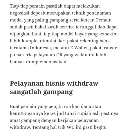
Tiap-tiap pemain pastilah dapat melakukan
negosiasi deposit merupakan teknik penanaman
modal yang paling gampang serta lancar. Pemain
sudah pasti bakal kasih service terunggul dan dapat
dijangkau buat tiap-tiap model bayar yang semakin
lebih komplet dimulai dari pakai rekening bank
terutama Indonesia, melalui E-Wallet, pakai transfer
pulsa serta pelayanan QR yang waktu ini lebih
banyak diimplementasikan.
Pelayanan bisnis withdraw
sangatlah gampang
Buat pemain yang pengin cairkan dana atau
keuntungannya ke wujud tunai rupiah asli pastinya
amat gampang dengan kerjakan pelayanan
withdraw. Tentang hal trik WD ini pasti begitu