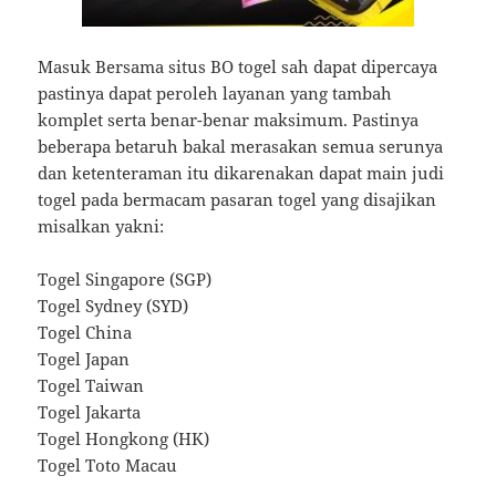
Masuk Bersama situs BO togel sah dapat dipercaya
pastinya dapat peroleh layanan yang tambah
komplet serta benar-benar maksimum. Pastinya
beberapa betaruh bakal merasakan semua serunya
dan ketenteraman itu dikarenakan dapat main judi
togel pada bermacam pasaran togel yang disajikan
misalkan yakni:
Togel Singapore (SGP)
Togel Sydney (SYD)
Togel China
Togel Japan
Togel Taiwan
Togel Jakarta
Togel Hongkong (HK)
Togel Toto Macau