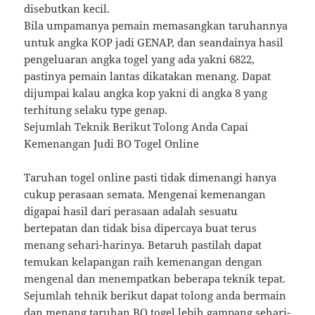
disebutkan kecil.
Bila umpamanya pemain memasangkan taruhannya
untuk angka KOP jadi GENAP, dan seandainya hasil
pengeluaran angka togel yang ada yakni 6822,
pastinya pemain lantas dikatakan menang. Dapat
dijumpai kalau angka kop yakni di angka 8 yang
terhitung selaku type genap.
Sejumlah Teknik Berikut Tolong Anda Capai
Kemenangan Judi BO Togel Online
Taruhan togel online pasti tidak dimenangi hanya
cukup perasaan semata. Mengenai kemenangan
digapai hasil dari perasaan adalah sesuatu
bertepatan dan tidak bisa dipercaya buat terus
menang sehari-harinya. Betaruh pastilah dapat
temukan kelapangan raih kemenangan dengan
mengenal dan menempatkan beberapa teknik tepat.
Sejumlah tehnik berikut dapat tolong anda bermain
dan menang taruhan BO togel lebih gampang sehari-