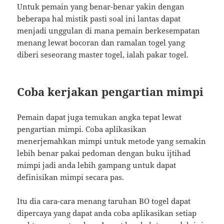
Untuk pemain yang benar-benar yakin dengan
beberapa hal mistik pasti soal ini lantas dapat
menjadi unggulan di mana pemain berkesempatan
menang lewat bocoran dan ramalan togel yang
diberi seseorang master togel, ialah pakar togel.
Coba kerjakan pengartian mimpi
Pemain dapat juga temukan angka tepat lewat
pengartian mimpi. Coba aplikasikan
menerjemahkan mimpi untuk metode yang semakin
lebih benar pakai pedoman dengan buku ijtihad
mimpi jadi anda lebih gampang untuk dapat
definisikan mimpi secara pas.
Itu dia cara-cara menang taruhan BO togel dapat
dipercaya yang dapat anda coba aplikasikan setiap