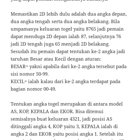
Memastikan 2D lebih dulu adalah dua angka depan,
dua angka tengah serta dua angka belakang. Bila
umpamanya keluaran togel yaitu 8765 jadi pemain
dapat menduga 2D depan ialah 87, selanjutnya 76
jadi 2D tengah juga 65 menjadi 2D belakang.
Sesudah itu pemain dapat tentukan ke-2 angka jadi
taruhan Besar atau Kecil dengan aturan:
BESAR= yakni apabila dari ke-2 angka tersebut pada
sisi nomor 50-99.
KECIL= ialah kalau dari ke-2 angka terdapat pada
bagian nomor 00-49.
Tentukan angka togel merupakan di antara model
AS, KOP, KEPALA dan EKOR. Bisa ditemui
semisalnya buat keluaran 4321, jadi posisi AS
ditinggali angka 4, KOP yaitu 3, KEPALA ialah di
angka 2 dan EKOR yaitu posisi angka 1. Setelah itu