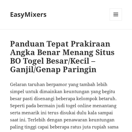
EasyMixers
MENU
AND
WIDGETS
Panduan Tepat Prakiraan
Angka Benar Menang Situs
BO Togel Besar/Kecil –
Ganjil/Genap Paringin
Gelaran taruhan berpamor yang tambah lebih
simpel untuk dimainkan keuntungan yang begitu
besar pasti disenangi beberapa kelompok betaruh.
Seperti pada bermain judi togel online menantang
serta menarik ini terus disukai dulu kala sampai
saat ini. Terlebih dengan penawaran keuntungan
paling tinggi capai beberapa ratus juta rupiah sama