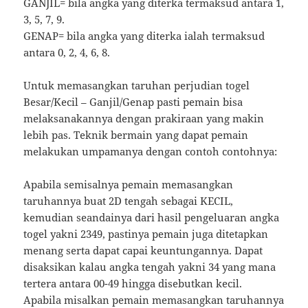
GANJIL= bila angka yang diterka termaksud antara 1,
3, 5, 7, 9.
GENAP= bila angka yang diterka ialah termaksud
antara 0, 2, 4, 6, 8.
Untuk memasangkan taruhan perjudian togel
Besar/Kecil – Ganjil/Genap pasti pemain bisa
melaksanakannya dengan prakiraan yang makin
lebih pas. Teknik bermain yang dapat pemain
melakukan umpamanya dengan contoh contohnya:
Apabila semisalnya pemain memasangkan
taruhannya buat 2D tengah sebagai KECIL,
kemudian seandainya dari hasil pengeluaran angka
togel yakni 2349, pastinya pemain juga ditetapkan
menang serta dapat capai keuntungannya. Dapat
disaksikan kalau angka tengah yakni 34 yang mana
tertera antara 00-49 hingga disebutkan kecil.
Apabila misalkan pemain memasangkan taruhannya