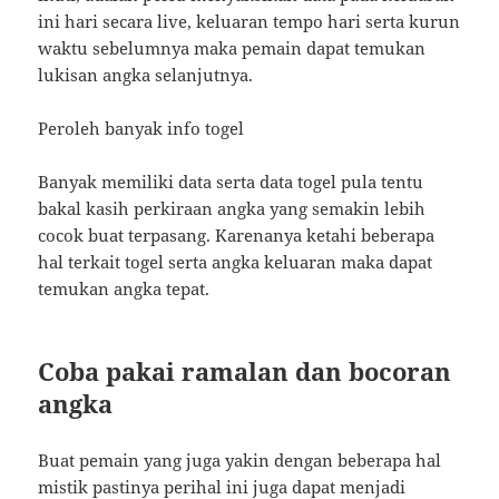
ini hari secara live, keluaran tempo hari serta kurun
waktu sebelumnya maka pemain dapat temukan
lukisan angka selanjutnya.
Peroleh banyak info togel
Banyak memiliki data serta data togel pula tentu
bakal kasih perkiraan angka yang semakin lebih
cocok buat terpasang. Karenanya ketahi beberapa
hal terkait togel serta angka keluaran maka dapat
temukan angka tepat.
Coba pakai ramalan dan bocoran
angka
Buat pemain yang juga yakin dengan beberapa hal
mistik pastinya perihal ini juga dapat menjadi