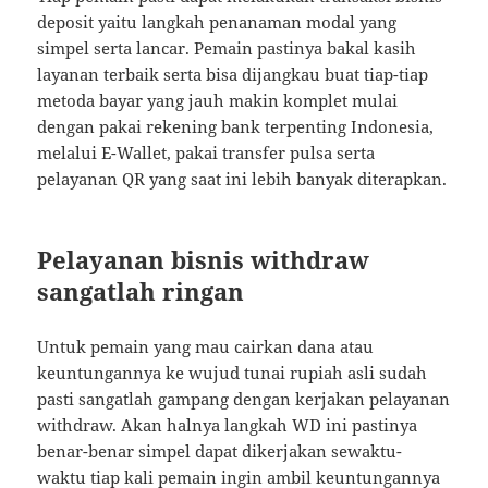
deposit yaitu langkah penanaman modal yang
simpel serta lancar. Pemain pastinya bakal kasih
layanan terbaik serta bisa dijangkau buat tiap-tiap
metoda bayar yang jauh makin komplet mulai
dengan pakai rekening bank terpenting Indonesia,
melalui E-Wallet, pakai transfer pulsa serta
pelayanan QR yang saat ini lebih banyak diterapkan.
Pelayanan bisnis withdraw
sangatlah ringan
Untuk pemain yang mau cairkan dana atau
keuntungannya ke wujud tunai rupiah asli sudah
pasti sangatlah gampang dengan kerjakan pelayanan
withdraw. Akan halnya langkah WD ini pastinya
benar-benar simpel dapat dikerjakan sewaktu-
waktu tiap kali pemain ingin ambil keuntungannya