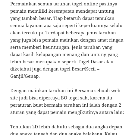
Permainkan semua taruhan togel online pastinya
pemain memiliki kesempatan mendapat untung
yang tambah besar. Tiap betaruh dapat temukan
semua layanan apa saja seperti keperluannya selalu
akan tercukupi. Terdapat beberapa jenis taruhan
yang juga bisa pemain mainkan dengan amat ringan
serta memberi keuntungan. Jenis taruhan yang
dapat kasih kelapangan menang dan untung yang
lebih besar merupakan seperti Togel Dasar atau
diketahui juga dengan togel Besar/Kecil –
Ganjil/Genap.
Dengan mainkan taruhan ini Bersama sebuah web-
site judi bisa dipercaya BO togel sah, karena itu
peraturan buat bermain taruhan ini ialah dengan 2
aturan yang dapat pemain mengikutinya antara lain:
Tentukan 2D lebih dahulu sebagai dua angka depan,
dua angka tengah dan dua angka belakang. Kalau