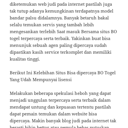
diketemukan web judi pada internet pastilah juga
tak tutup adanya kemungkinan terdapatnya model
bandar palsu didalamnya. Banyak betaruh bakal
selalu temukan servis yang tambah lebih
mengesankan terlebih Saat masuk Bersama situs BO
togel terpercaya serta terbaik. Yakinkan buat bisa
menunjuk sebuah agen paling dipercaya sudah
dipastikan kasih service terkomplet dan memiliki
kualitas tinggi.
Berikut Ini Kelebihan Situs Bisa dipercaya BO Togel
Yang Udah Mempunyai lisensi
Melakukan beberapa spekulasi heboh yang dapat
menjadi unggulan terpercaya serta terbaik dalam
mendapat untung dan kepuasan tertentu pastilah
dapat pemain temukan dalam website bisa
dipercaya. Makin banyak blog judi pada internet tak
berarti bikin bettor atau pemula bebas putuskan