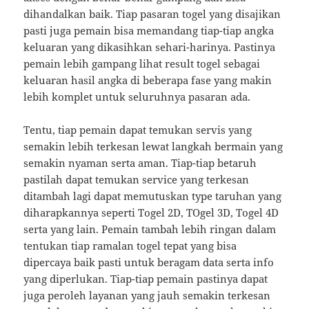
dihandalkan baik. Tiap pasaran togel yang disajikan
pasti juga pemain bisa memandang tiap-tiap angka
keluaran yang dikasihkan sehari-harinya. Pastinya
pemain lebih gampang lihat result togel sebagai
keluaran hasil angka di beberapa fase yang makin
lebih komplet untuk seluruhnya pasaran ada.
Tentu, tiap pemain dapat temukan servis yang
semakin lebih terkesan lewat langkah bermain yang
semakin nyaman serta aman. Tiap-tiap betaruh
pastilah dapat temukan service yang terkesan
ditambah lagi dapat memutuskan type taruhan yang
diharapkannya seperti Togel 2D, TOgel 3D, Togel 4D
serta yang lain. Pemain tambah lebih ringan dalam
tentukan tiap ramalan togel tepat yang bisa
dipercaya baik pasti untuk beragam data serta info
yang diperlukan. Tiap-tiap pemain pastinya dapat
juga peroleh layanan yang jauh semakin terkesan