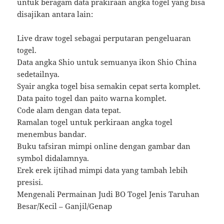
untuk beragam data prakiraan angka togel yang bisa
disajikan antara lain:
Live draw togel sebagai perputaran pengeluaran
togel.
Data angka Shio untuk semuanya ikon Shio China
sedetailnya.
Syair angka togel bisa semakin cepat serta komplet.
Data paito togel dan paito warna komplet.
Code alam dengan data tepat.
Ramalan togel untuk perkiraan angka togel
menembus bandar.
Buku tafsiran mimpi online dengan gambar dan
symbol didalamnya.
Erek erek ijtihad mimpi data yang tambah lebih
presisi.
Mengenali Permainan Judi BO Togel Jenis Taruhan
Besar/Kecil – Ganjil/Genap