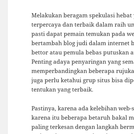
Melakukan beragam spekulasi hebat 
terpercaya dan terbaik dalam raih u
pasti dapat pemain temukan pada we
bertambah blog judi dalam interne
bettor atau pemula bebas putuskan 
Penting adaya penyaringan yang sema
memperbandingkan beberapa rujuka
juga perlu ketahui grup situs bisa di
tentukan yang terbaik.
Pastinya, karena ada kelebihan web-s
karena itu beberapa betaruh bakal 
paling terkesan dengan langkah berm