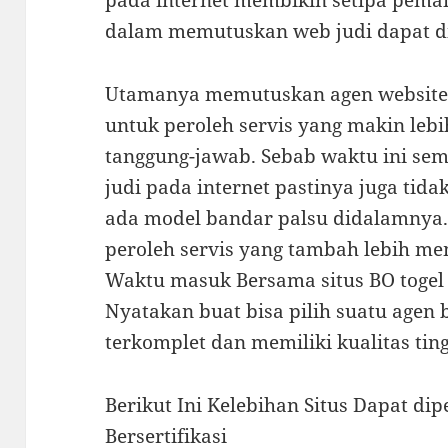
pada internet membikin setipa pemain
dalam memutuskan web judi dapat d
Utamanya memutuskan agen website ju
untuk peroleh servis yang makin leb
tanggung-jawab. Sebab waktu ini se
judi pada internet pastinya juga ti
ada model bandar palsu didalamnya.
peroleh servis yang tambah lebih m
Waktu masuk Bersama situs BO togel 
Nyatakan buat bisa pilih suatu agen b
terkomplet dan memiliki kualitas ting
Berikut Ini Kelebihan Situs Dapat di
Bersertifikasi