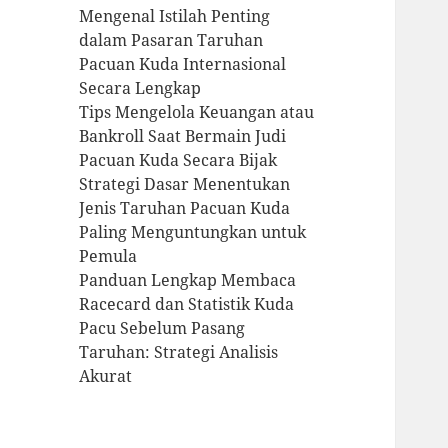
Mengenal Istilah Penting
dalam Pasaran Taruhan
Pacuan Kuda Internasional
Secara Lengkap
Tips Mengelola Keuangan atau
Bankroll Saat Bermain Judi
Pacuan Kuda Secara Bijak
Strategi Dasar Menentukan
Jenis Taruhan Pacuan Kuda
Paling Menguntungkan untuk
Pemula
Panduan Lengkap Membaca
Racecard dan Statistik Kuda
Pacu Sebelum Pasang
Taruhan: Strategi Analisis
Akurat