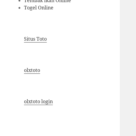
Tembak Ikan Online
Togel Online
Situs Toto
olxtoto
olxtoto login