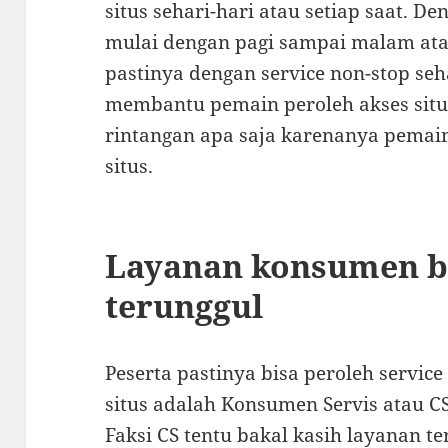
situs sehari-hari atau setiap saat. D
mulai dengan pagi sampai malam ata
pastinya dengan service non-stop seh
membantu pemain peroleh akses situs
rintangan apa saja karenanya pemain
situs.
Layanan konsumen be
terunggul
Peserta pastinya bisa peroleh service
situs adalah Konsumen Servis atau C
Faksi CS tentu bakal kasih layanan t