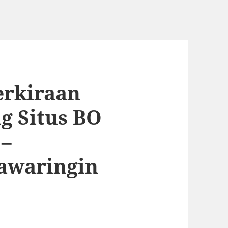
erkiraan
g Situs BO
 –
tawaringin