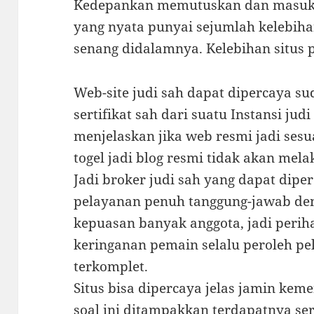
Kedepankan memutuskan dan masuk si
yang nyata punyai sejumlah kelebiha
senang didalamnya. Kelebihan situs 
Web-site judi sah dapat dipercaya sud
sertifikat sah dari suatu Instansi jud
menjelaskan jika web resmi jadi sesua
togel jadi blog resmi tidak akan me
Jadi broker judi sah yang dapat diperc
pelayanan penuh tanggung-jawab de
kepuasan banyak anggota, jadi perihal
keringanan pemain selalu peroleh pe
terkomplet.
Situs bisa dipercaya jelas jamin ke
soal ini ditampakkan terdapatnya ser