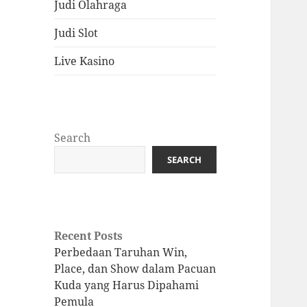
Judi Olahraga
Judi Slot
Live Kasino
Search
SEARCH
Recent Posts
Perbedaan Taruhan Win,
Place, dan Show dalam Pacuan
Kuda yang Harus Dipahami
Pemula