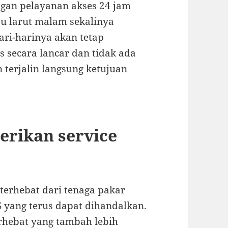
engan pelayanan akses 24 jam
u larut malam sekalinya
ari-harinya akan tetap
 secara lancar dan tidak ada
 terjalin langsung ketujuan
rikan service
 terhebat dari tenaga pakar
S yang terus dapat dihandalkan.
erhebat yang tambah lebih