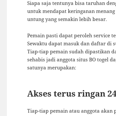
Siapa saja tentunya bisa taruhan de
untuk mendapat keringanan menang
untung yang semakin lebih besar.
Pemain pasti dapat peroleh service t
Sewaktu dapat masuk dan daftar di s
Tiap-tiap pemain sudah dipastikan da
sehabis jadi anggota situs BO togel d
satunya merupakan:
Akses terus ringan 24
Tiap-tiap pemain atau anggota akan p