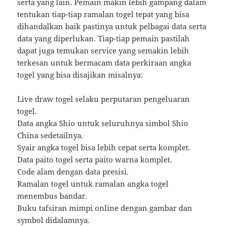
serta yang lain. Pemain makin lebih gampang dalam
tentukan tiap-tiap ramalan togel tepat yang bisa
dihandalkan baik pastinya untuk pelbagai data serta
data yang diperlukan. Tiap-tiap pemain pastilah
dapat juga temukan service yang semakin lebih
terkesan untuk bermacam data perkiraan angka
togel yang bisa disajikan misalnya:
Live draw togel selaku perputaran pengeluaran
togel.
Data angka Shio untuk seluruhnya simbol Shio
China sedetailnya.
Syair angka togel bisa lebih cepat serta komplet.
Data paito togel serta paito warna komplet.
Code alam dengan data presisi.
Ramalan togel untuk ramalan angka togel
menembus bandar.
Buku tafsiran mimpi online dengan gambar dan
symbol didalamnya.