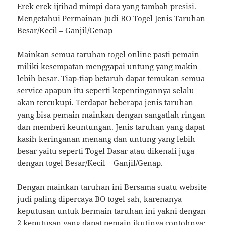
Erek erek ijtihad mimpi data yang tambah presisi.
Mengetahui Permainan Judi BO Togel Jenis Taruhan
Besar/Kecil – Ganjil/Genap
Mainkan semua taruhan togel online pasti pemain
miliki kesempatan menggapai untung yang makin
lebih besar. Tiap-tiap betaruh dapat temukan semua
service apapun itu seperti kepentingannya selalu
akan tercukupi. Terdapat beberapa jenis taruhan
yang bisa pemain mainkan dengan sangatlah ringan
dan memberi keuntungan. Jenis taruhan yang dapat
kasih keringanan menang dan untung yang lebih
besar yaitu seperti Togel Dasar atau dikenali juga
dengan togel Besar/Kecil – Ganjil/Genap.
Dengan mainkan taruhan ini Bersama suatu website
judi paling dipercaya BO togel sah, karenanya
keputusan untuk bermain taruhan ini yakni dengan
2 keputusan yang dapat pemain ikutinya contohnya: