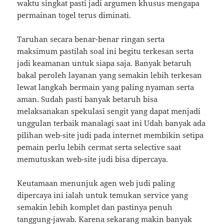
waktu singkat pasti jadi argumen khusus mengapa
permainan togel terus diminati.
Taruhan secara benar-benar ringan serta
maksimum pastilah soal ini begitu terkesan serta
jadi keamanan untuk siapa saja. Banyak betaruh
bakal peroleh layanan yang semakin lebih terkesan
lewat langkah bermain yang paling nyaman serta
aman. Sudah pasti banyak betaruh bisa
melaksanakan spekulasi sengit yang dapat menjadi
unggulan terbaik manalagi saat ini Udah banyak ada
pilihan web-site judi pada internet membikin setipa
pemain perlu lebih cermat serta selective saat
memutuskan web-site judi bisa dipercaya.
Keutamaan menunjuk agen web judi paling
dipercaya ini ialah untuk temukan service yang
semakin lebih komplet dan pastinya penuh
tanggung-jawab. Karena sekarang makin banyak