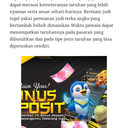
dapat merasai ketenteraman taruhan yang lebih
nyaman serta aman sehari-harinya. Bermain judi
togel yakni permanan judi terka angka yang
bertambah heboh dimainkan Waktu pemain dapat
menempatkan taruhannya pada pasaran yang
dibutuhkan dan pada tipe jenis taruhan yang bisa
diputuskan sendiri.