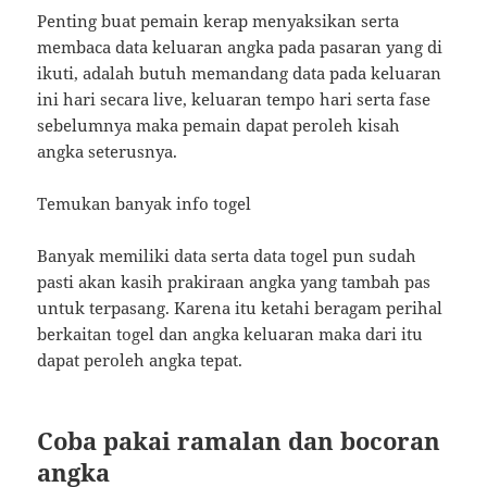
Penting buat pemain kerap menyaksikan serta
membaca data keluaran angka pada pasaran yang di
ikuti, adalah butuh memandang data pada keluaran
ini hari secara live, keluaran tempo hari serta fase
sebelumnya maka pemain dapat peroleh kisah
angka seterusnya.
Temukan banyak info togel
Banyak memiliki data serta data togel pun sudah
pasti akan kasih prakiraan angka yang tambah pas
untuk terpasang. Karena itu ketahi beragam perihal
berkaitan togel dan angka keluaran maka dari itu
dapat peroleh angka tepat.
Coba pakai ramalan dan bocoran
angka