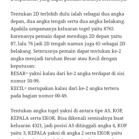
Tentukan 2D terlebih dulu ialah sebagai dua angka
depan, dua angka tengah serta dua angka belakang.
Apabila umpamanya keluaran togel yaitu 8765
karenanya pemain dapat menduga 2D depan yaitu
87, lalu 76 jadi 2D tengah namun juga 65 sebagai 2D
belakang. Seterusnya pemain dapat tentukan ke-2
angka menjadi taruhan Besar atau Kecil dengan
keputusan:
BESAR= yakni kalau dari ke-2 angka terdapat di sisi
nomor 50-99.
KECIL= merupakan kalau dari ke-2 angka tertera
pada bagian nomor 00-49.
Tentukan angka togel yakni di antara tipe AS, KOP,
KEPALA serta EKOR. Bisa dikenali semisalnya buat
keluaran 4321, jadi posisi AS ditinggali angka 4, KOP
yaitu 3, KEPALA yakni di angka 2 serta EKOR yaitu