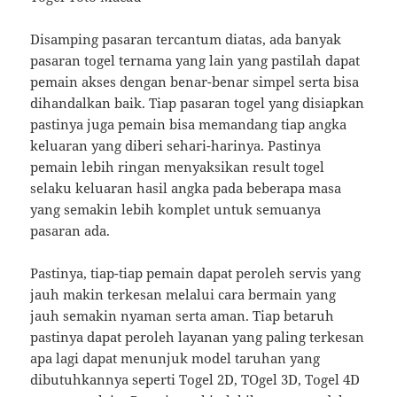
Disamping pasaran tercantum diatas, ada banyak
pasaran togel ternama yang lain yang pastilah dapat
pemain akses dengan benar-benar simpel serta bisa
dihandalkan baik. Tiap pasaran togel yang disiapkan
pastinya juga pemain bisa memandang tiap angka
keluaran yang diberi sehari-harinya. Pastinya
pemain lebih ringan menyaksikan result togel
selaku keluaran hasil angka pada beberapa masa
yang semakin lebih komplet untuk semuanya
pasaran ada.
Pastinya, tiap-tiap pemain dapat peroleh servis yang
jauh makin terkesan melalui cara bermain yang
jauh semakin nyaman serta aman. Tiap betaruh
pastinya dapat peroleh layanan yang paling terkesan
apa lagi dapat menunjuk model taruhan yang
dibutuhkannya seperti Togel 2D, TOgel 3D, Togel 4D