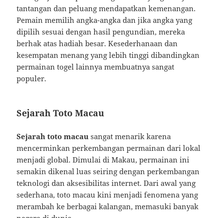
tantangan dan peluang mendapatkan kemenangan.
Pemain memilih angka-angka dan jika angka yang
dipilih sesuai dengan hasil pengundian, mereka
berhak atas hadiah besar. Kesederhanaan dan
kesempatan menang yang lebih tinggi dibandingkan
permainan togel lainnya membuatnya sangat
populer.
Sejarah Toto Macau
Sejarah toto macau
sangat menarik karena
mencerminkan perkembangan permainan dari lokal
menjadi global. Dimulai di Makau, permainan ini
semakin dikenal luas seiring dengan perkembangan
teknologi dan aksesibilitas internet. Dari awal yang
sederhana, toto macau kini menjadi fenomena yang
merambah ke berbagai kalangan, memasuki banyak
negara di dunia.