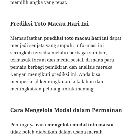
memilih angka yang tepat.
Prediksi Toto Macau Hari Ini
Memanfaatkan
prediksi toto macau hari ini
dapat
menjadi senjata yang ampuh. Informasi ini
seringkali tersedia melalui berbagai sumber,
termasuk forum dan media sosial, di mana para
pemain berbagi pemikiran dan analisis mereka.
Dengan mengikuti prediksi ini, Anda bisa
memperkecil kemungkinan kekalahan dan
meningkatkan peluang untuk menang.
Cara Mengelola Modal dalam Permainan
Pentingnya
cara mengelola modal toto macau
tidak boleh diabaikan dalam usaha meraih