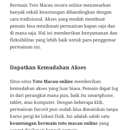
Bermain Toto Macau secara online menawarkan
banyak sekali keuntungan dibandingkan dengan
cara tradisional. Akses yang mudah membuat
pemain bisa menikmati permainan kapan saja dan
di mana saja. Hal ini memberikan kenyamanan dan
fleksibilitas yang lebih baik untuk para penggemar
permainan ini.
Dapatkan Kemudahan Akses
Situs-situs
Toto Macau online
memberikan
kemudahan akses yang luar biasa. Pemain dapat log
in dari perangkat mana pun, baik itu smartphone,
tablet, atau komputer. Dengan beberapa klik,
permainan favorit pun sudah bisa dimainkan tanpa
harus pergi ke lokasi fisik. Ini adalah salah satu
keuntungan bermain toto macau online
yang
sangat dinikmati banyak pemain.