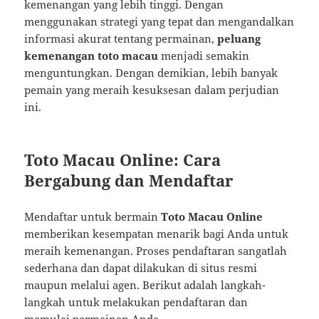
kemenangan yang lebih tinggi. Dengan
menggunakan strategi yang tepat dan mengandalkan
informasi akurat tentang permainan,
peluang
kemenangan toto macau
menjadi semakin
menguntungkan. Dengan demikian, lebih banyak
pemain yang meraih kesuksesan dalam perjudian
ini.
Toto Macau Online: Cara
Bergabung dan Mendaftar
Mendaftar untuk bermain
Toto Macau Online
memberikan kesempatan menarik bagi Anda untuk
meraih kemenangan. Proses pendaftaran sangatlah
sederhana dan dapat dilakukan di situs resmi
maupun melalui agen. Berikut adalah langkah-
langkah untuk melakukan pendaftaran dan
memulai permainan Anda.