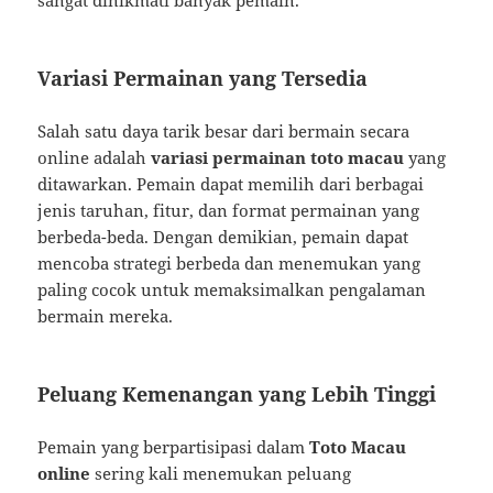
Variasi Permainan yang Tersedia
Salah satu daya tarik besar dari bermain secara
online adalah
variasi permainan toto macau
yang
ditawarkan. Pemain dapat memilih dari berbagai
jenis taruhan, fitur, dan format permainan yang
berbeda-beda. Dengan demikian, pemain dapat
mencoba strategi berbeda dan menemukan yang
paling cocok untuk memaksimalkan pengalaman
bermain mereka.
Peluang Kemenangan yang Lebih Tinggi
Pemain yang berpartisipasi dalam
Toto Macau
online
sering kali menemukan peluang