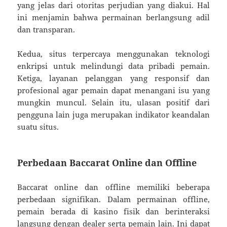
yang jelas dari otoritas perjudian yang diakui. Hal
ini menjamin bahwa permainan berlangsung adil
dan transparan.
Kedua, situs terpercaya menggunakan teknologi
enkripsi untuk melindungi data pribadi pemain.
Ketiga, layanan pelanggan yang responsif dan
profesional agar pemain dapat menangani isu yang
mungkin muncul. Selain itu, ulasan positif dari
pengguna lain juga merupakan indikator keandalan
suatu situs.
Perbedaan Baccarat Online dan Offline
Baccarat online dan offline memiliki beberapa
perbedaan signifikan. Dalam permainan offline,
pemain berada di kasino fisik dan berinteraksi
langsung dengan dealer serta pemain lain. Ini dapat