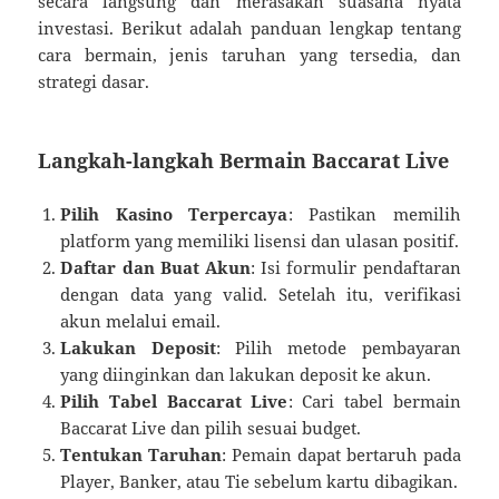
secara langsung dan merasakan suasana nyata
investasi. Berikut adalah panduan lengkap tentang
cara bermain, jenis taruhan yang tersedia, dan
strategi dasar.
Langkah-langkah Bermain Baccarat Live
Pilih Kasino Terpercaya
: Pastikan memilih
platform yang memiliki lisensi dan ulasan positif.
Daftar dan Buat Akun
: Isi formulir pendaftaran
dengan data yang valid. Setelah itu, verifikasi
akun melalui email.
Lakukan Deposit
: Pilih metode pembayaran
yang diinginkan dan lakukan deposit ke akun.
Pilih Tabel Baccarat Live
: Cari tabel bermain
Baccarat Live dan pilih sesuai budget.
Tentukan Taruhan
: Pemain dapat bertaruh pada
Player, Banker, atau Tie sebelum kartu dibagikan.