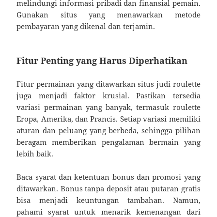
melindungi informasi pribadi dan finansial pemain.
Gunakan situs yang menawarkan metode
pembayaran yang dikenal dan terjamin.
Fitur Penting yang Harus Diperhatikan
Fitur permainan yang ditawarkan situs judi roulette
juga menjadi faktor krusial. Pastikan tersedia
variasi permainan yang banyak, termasuk roulette
Eropa, Amerika, dan Prancis. Setiap variasi memiliki
aturan dan peluang yang berbeda, sehingga pilihan
beragam memberikan pengalaman bermain yang
lebih baik.
Baca syarat dan ketentuan bonus dan promosi yang
ditawarkan. Bonus tanpa deposit atau putaran gratis
bisa menjadi keuntungan tambahan. Namun,
pahami syarat untuk menarik kemenangan dari