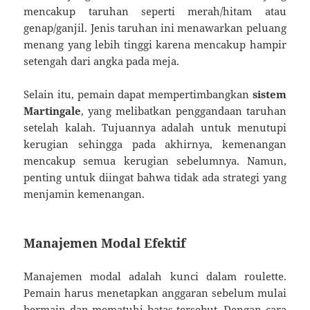
mencakup taruhan seperti merah/hitam atau
genap/ganjil. Jenis taruhan ini menawarkan peluang
menang yang lebih tinggi karena mencakup hampir
setengah dari angka pada meja.
Selain itu, pemain dapat mempertimbangkan
sistem
Martingale
, yang melibatkan penggandaan taruhan
setelah kalah. Tujuannya adalah untuk menutupi
kerugian sehingga pada akhirnya, kemenangan
mencakup semua kerugian sebelumnya. Namun,
penting untuk diingat bahwa tidak ada strategi yang
menjamin kemenangan.
Manajemen Modal Efektif
Manajemen modal adalah kunci dalam roulette.
Pemain harus menetapkan anggaran sebelum mulai
bermain dan mematuhi batas tersebut. Dengan cara