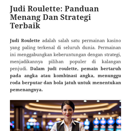
Judi Roulette: Panduan
Menang Dan Strategi
Terbaik
Judi Roulette
adalah salah satu permainan kasino
yang paling terkenal di seluruh dunia. Permainan
ini menggabungkan keberuntungan dengan strategi,
menjadikannya pilihan populer di kalangan
penjudi.
Dalam judi roulette, pemain bertaruh
pada angka atau kombinasi angka, menunggu
roda berputar dan bola jatuh untuk menentukan
pemenangnya.