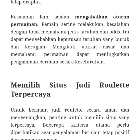
tetap disiplin.
Kesalahan lain adalah
mengabaikan aturan
permainan
. Pemain sering melakukan kesalahan
dengan tidak memahami jenis taruhan dan odds. Ini
dapat menyebabkan keputusan taruhan yang buruk
dan kerugian. Mengikuti aturan dasar dan
memahami permainan dapat meningkatkan
pengalaman bermain secara keseluruhan.
Memilih Situs Judi Roulette
Terpercaya
Untuk bermain judi roulette secara aman dan
menyenangkan, penting untuk memilih situs yang
terpercaya. Beberapa kriteria utama perlu
diperhatikan agar pengalaman bermain tetap positif
dan menguntungkan.