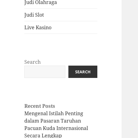
Judi Olahraga
Judi Slot
Live Kasino
Search
SEARCH
Recent Posts
Mengenal Istilah Penting
dalam Pasaran Taruhan
Pacuan Kuda Internasional
Secara Lengkap