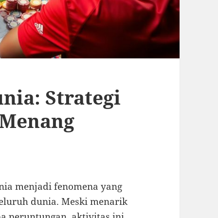
unia: Strategi
s Menang
unia menjadi fenomena yang
eluruh dunia. Meski menarik
 peruntungan, aktivitas ini