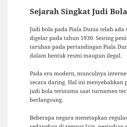
Sejarah Singkat Judi Bola
Judi bola pada Piala Dunia telah ada 
digelar pada tahun 1930. Seiring pen
taruhan pada pertandingan Piala Du
dalam bentuk resmi maupun ilegal.
Pada era modern, munculnya intern
secara daring. Hal ini menyebabkan
judi bola terutama saat turnamen ter
berlangsung.
Beberapa negara menetapkan regulasi 
sedangkan di tempat lain, perjudian 