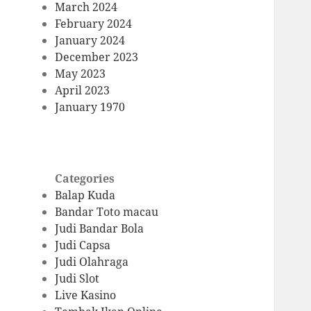
March 2024
February 2024
January 2024
December 2023
May 2023
April 2023
January 1970
Categories
Balap Kuda
Bandar Toto macau
Judi Bandar Bola
Judi Capsa
Judi Olahraga
Judi Slot
Live Kasino