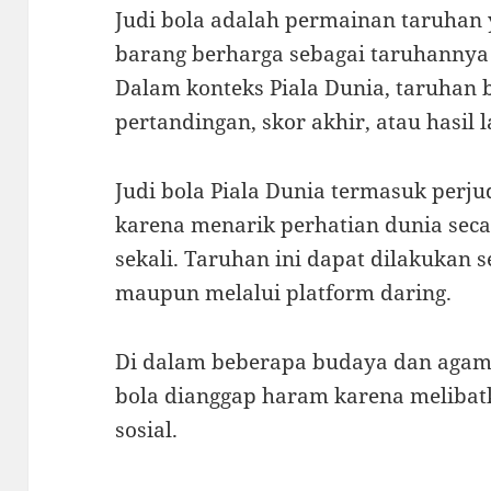
Judi bola adalah permainan taruhan
barang berharga sebagai taruhannya
Dalam konteks Piala Dunia, taruhan 
pertandingan, skor akhir, atau hasil l
Judi bola Piala Dunia termasuk perj
karena menarik perhatian dunia seca
sekali. Taruhan ini dapat dilakukan s
maupun melalui platform daring.
Di dalam beberapa budaya dan agama
bola dianggap haram karena melibatk
sosial.