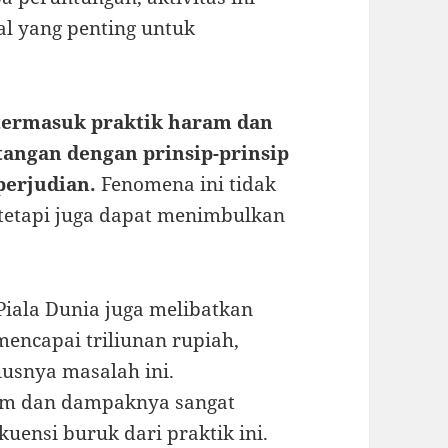
 yang penting untuk
 termasuk praktik haram dan
tangan dengan prinsip-prinsip
perjudian.
Fenomena ini tidak
 tetapi juga dapat menimbulkan
Piala Dunia juga melibatkan
mencapai triliunan rupiah,
usnya masalah ini.
um dan dampaknya sangat
uensi buruk dari praktik ini.