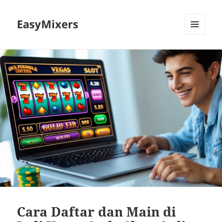
EasyMixers
MENU
AND
WIDGETS
Cara Daftar dan Main di