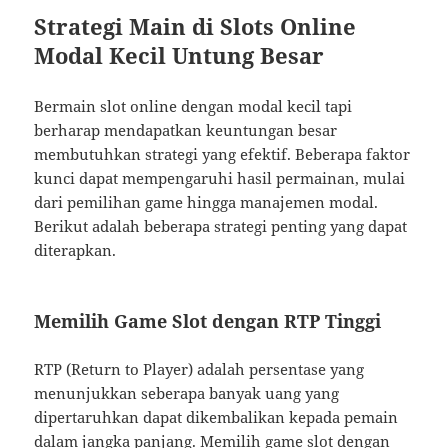
Strategi Main di Slots Online
Modal Kecil Untung Besar
Bermain slot online dengan modal kecil tapi
berharap mendapatkan keuntungan besar
membutuhkan strategi yang efektif. Beberapa faktor
kunci dapat mempengaruhi hasil permainan, mulai
dari pemilihan game hingga manajemen modal.
Berikut adalah beberapa strategi penting yang dapat
diterapkan.
Memilih Game Slot dengan RTP Tinggi
RTP (Return to Player) adalah persentase yang
menunjukkan seberapa banyak uang yang
dipertaruhkan dapat dikembalikan kepada pemain
dalam jangka panjang. Memilih game slot dengan