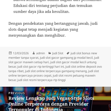
Edukasi diri tentang perjudian dan temukan
sumber daya jika ada kesulitan.
Dengan pendekatan yang bertanggung jawab, judi
slots dapat tetap menjadi kegiatan yang
menyenangkan dan menghibur.
Posted
Author
Categories
Tags
12/03/2026
admin
Judi Slot
judi slot bonus new
on
member tanpa syarat
,
judi slot gacor gampang jp modal kecil
,
judi
slot gacor maxwin setiap hari
,
judi slot gacor modal kecil untung
besar
,
judi slot gacor rtp tertinggi hari ini
,
judi slot online deposit ovo
tanpa ribet
,
judi slot online terpercaya gampang menang
,
judi slot
online terpercaya proses cepat
,
judi slot resmi peluang maxwin
besar
,
judi slot resmi terpercaya rtp tinggi
Post
PREVIOUS
navigation
Review Lengkap Judi Vegas-Style Slots
Previous
Online Terpercaya dengan Provider
post:
Terpopuler di Indonesia