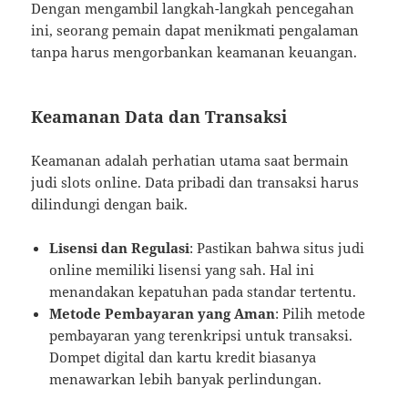
Dengan mengambil langkah-langkah pencegahan
ini, seorang pemain dapat menikmati pengalaman
tanpa harus mengorbankan keamanan keuangan.
Keamanan Data dan Transaksi
Keamanan adalah perhatian utama saat bermain
judi slots online. Data pribadi dan transaksi harus
dilindungi dengan baik.
Lisensi dan Regulasi
: Pastikan bahwa situs judi
online memiliki lisensi yang sah. Hal ini
menandakan kepatuhan pada standar tertentu.
Metode Pembayaran yang Aman
: Pilih metode
pembayaran yang terenkripsi untuk transaksi.
Dompet digital dan kartu kredit biasanya
menawarkan lebih banyak perlindungan.