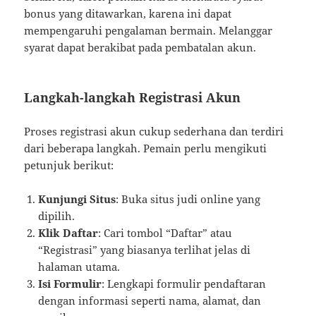
bonus yang ditawarkan, karena ini dapat
mempengaruhi pengalaman bermain. Melanggar
syarat dapat berakibat pada pembatalan akun.
Langkah-langkah Registrasi Akun
Proses registrasi akun cukup sederhana dan terdiri
dari beberapa langkah. Pemain perlu mengikuti
petunjuk berikut:
Kunjungi Situs
: Buka situs judi online yang
dipilih.
Klik Daftar
: Cari tombol “Daftar” atau
“Registrasi” yang biasanya terlihat jelas di
halaman utama.
Isi Formulir
: Lengkapi formulir pendaftaran
dengan informasi seperti nama, alamat, dan