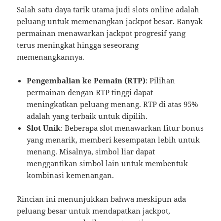
Salah satu daya tarik utama judi slots online adalah
peluang untuk memenangkan jackpot besar. Banyak
permainan menawarkan jackpot progresif yang
terus meningkat hingga seseorang
memenangkannya.
Pengembalian ke Pemain (RTP)
: Pilihan
permainan dengan RTP tinggi dapat
meningkatkan peluang menang. RTP di atas 95%
adalah yang terbaik untuk dipilih.
Slot Unik
: Beberapa slot menawarkan fitur bonus
yang menarik, memberi kesempatan lebih untuk
menang. Misalnya, simbol liar dapat
menggantikan simbol lain untuk membentuk
kombinasi kemenangan.
Rincian ini menunjukkan bahwa meskipun ada
peluang besar untuk mendapatkan jackpot,