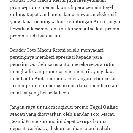
promo-promo menarik untuk para pemain togel
online. Dapatkan bonus dan penawaran eksklusif
yang dapat meningkatkan keuntungan Anda. Jangan
lewatkan kesempatan untuk memanfaatkan promo-
promo ini di bandar ini.
Bandar Toto Macau Resmi selalu menyadari
pentingnya memberi apresiasi kepada para
pemainnya. Oleh karena itu, mereka secara rutin
menghadirkan promo-promo menarik yang dapat
membantu Anda meraih kemenangan lebih besar.
Promo-promo ini beragam dan dapat memberikan
manfaat yang berbeda-beda.
Jangan ragu untuk mengikuti promo
Togel Online
Macau
yang ditawarkan oleh Bandar Toto Macau
Resmi. Promo-promo ini dapat berupa bonus
deposit, cashback, diskon taruhan, atau hadiah-