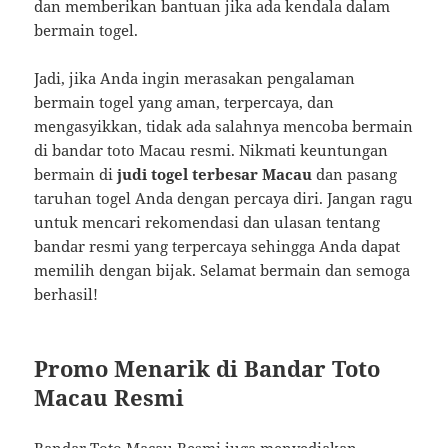
dan memberikan bantuan jika ada kendala dalam
bermain togel.
Jadi, jika Anda ingin merasakan pengalaman
bermain togel yang aman, terpercaya, dan
mengasyikkan, tidak ada salahnya mencoba bermain
di bandar toto Macau resmi. Nikmati keuntungan
bermain di
judi togel terbesar Macau
dan pasang
taruhan togel Anda dengan percaya diri. Jangan ragu
untuk mencari rekomendasi dan ulasan tentang
bandar resmi yang terpercaya sehingga Anda dapat
memilih dengan bijak. Selamat bermain dan semoga
berhasil!
Promo Menarik di Bandar Toto
Macau Resmi
Bandar Toto Macau Resmi juga menyediakan